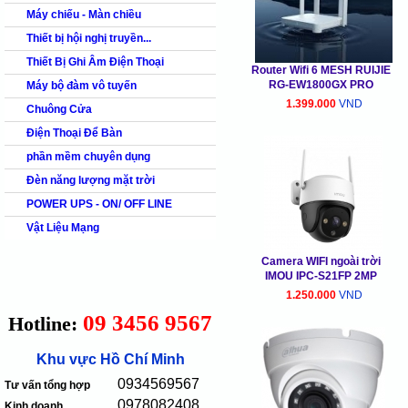
Máy chiếu - Màn chiều
Thiết bị hội nghị truyền...
Thiết Bị Ghi Âm Điện Thoại
Router Wifi 6 MESH RUIJIE
RG-EW1800GX PRO
Máy bộ đàm vô tuyến
1.399.000
VND
Chuông Cửa
Điện Thoại Để Bàn
phần mềm chuyên dụng
Đèn năng lượng mặt trời
POWER UPS - ON/ OFF LINE
Vật Liệu Mạng
Camera WIFI ngoài trời
IMOU IPC-S21FP 2MP
1.250.000
VND
09 3456 9567
Hotline:
Khu vực Hồ Chí Minh
0934569567
Tư vấn tổng hợp
0978082408
Kinh doanh