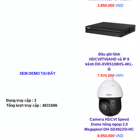
3.950.000
VND
Đầu ghi hình
HDCVI/TVI/AHD và IP 8
kênh DH-XVR5108HS-4KL-
I2
XEM DEMO TẠI ĐÂY
7.920.000
VND
Đang truy cập :
3
Tổng lượt truy cập :
4831686
Camera HDCVI Speed
Dome hồng ngoại 2.0
Megapixel DH-SD49225I-HC
8.950.000
VND