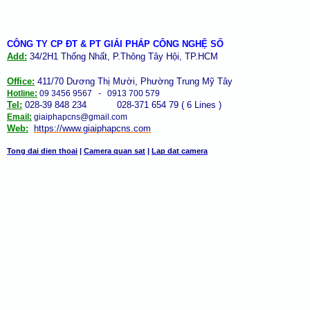
CÔNG TY CP ĐT & PT GIẢI PHÁP CÔNG NGHỆ SỐ
Add:
34/2H1 Thống Nhất, P.Thông Tây Hội, TP.HCM
Office:
411/70 Dương Thị Mười, Phường Trung Mỹ Tây
Hotline:
09 3456 9567 - 0913 700 579
Tel:
028-39 848 234 028-371 654 79 ( 6 Lines )
Email:
giaiphapcns@gmail.com
Web:
https://www.giaiphap
cns
.com
Tong dai dien thoai
|
Camera quan sat
|
Lap dat camera