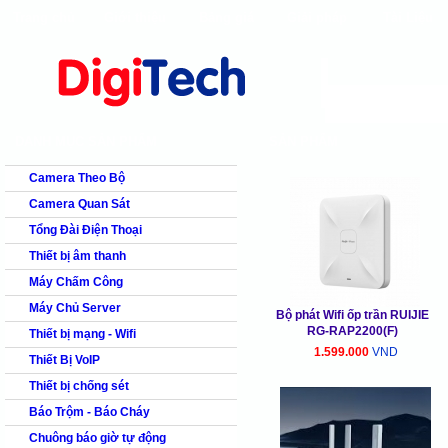
Trang chủ
Giới thiệu
Bảng giá
Giải pháp
Tài Liệu
shops
faq
products
our clients
cns
Camera quan s
DANH MỤC SẢN PHẨM
SẢN PHẨM
Camera Theo Bộ
Camera Quan Sát
Tổng Đài Điện Thoại
Thiết bị âm thanh
Máy Chấm Công
Máy Chủ Server
Bộ phát Wifi ốp trần RUIJIE
RG-RAP2200(F)
Thiết bị mạng - Wifi
1.599.000
VND
Thiết Bị VoIP
Thiết bị chống sét
Báo Trộm - Báo Cháy
Chuông báo giờ tự động