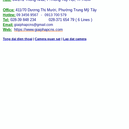
Office:
411/70 Dương Thị Mười, Phường Trung Mỹ Tây
Hotline:
09 3456 9567 - 0913 700 579
Tel:
028-39 848 234 028-371 654 79 ( 6 Lines )
Email:
giaiphapcns@gmail.com
Web:
https://www.giaiphap
cns
.com
Tong dai dien thoai
|
Camera quan sat
|
Lap dat camera