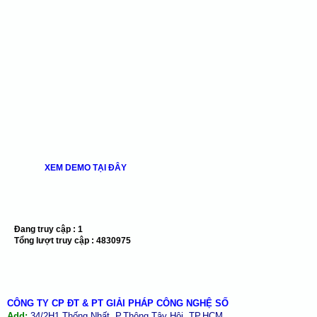
XEM DEMO TẠI ĐÂY
Đang truy cập :
1
Tổng lượt truy cập :
4830975
CÔNG TY CP ĐT & PT GIẢI PHÁP CÔNG NGHỆ SỐ
Add:
34/2H1 Thống Nhất, P.Thông Tây Hội, TP.HCM