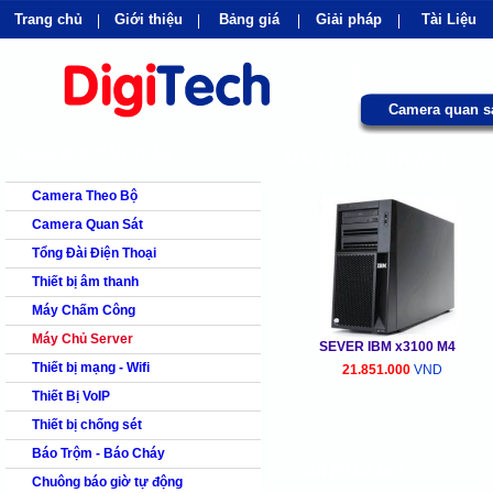
Trang chủ
Giới thiệu
Bảng giá
Giải pháp
Tài Liệu
shops
faq
products
our clients
cns
Camera quan s
DANH MỤC SẢN PHẨM
MÁY CHỦ SERVER
Camera Theo Bộ
Camera Quan Sát
Tổng Đài Điện Thoại
Thiết bị âm thanh
Máy Chấm Công
Máy Chủ Server
SEVER IBM x3100 M4
Thiết bị mạng - Wifi
21.851.000
VND
Thiết Bị VoIP
Thiết bị chống sét
Báo Trộm - Báo Cháy
SẢN PHẨM MỚI
Chuông báo giờ tự động