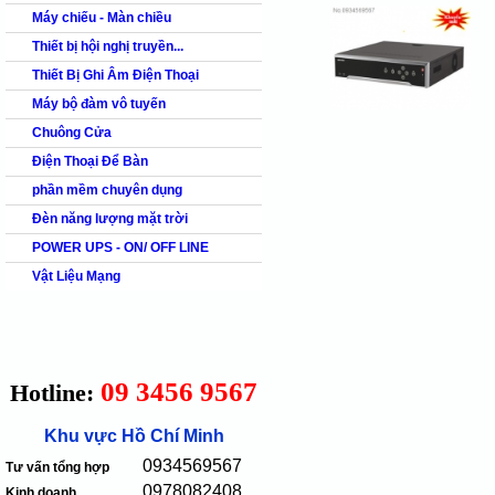
Máy chiếu - Màn chiều
Thiết bị hội nghị truyền...
Thiết Bị Ghi Âm Điện Thoại
Máy bộ đàm vô tuyến
Chuông Cửa
Điện Thoại Để Bàn
phần mềm chuyên dụng
Đèn năng lượng mặt trời
POWER UPS - ON/ OFF LINE
Vật Liệu Mạng
09 3456 9567
Hotline:
Khu vực Hồ Chí Minh
0934569567
Tư vấn tổng hợp
0978082408
Kinh doanh