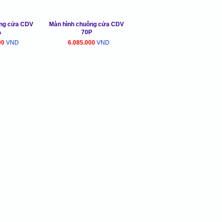
ông cửa CDV
Màn hình chuông cửa CDV
A
70P
00
VND
6.085.000
VND