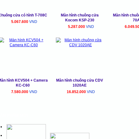
Chuông cửa có hình T-708C
Màn hình chuông cửa
Màn hình chu
Kocom KSP-230
70
5.067.600
VND
5.287.000
VND
6.049.5
àn hình KCV504 + Camera
Màn hình chuông cửa CDV
KC-C60
1020AE
7.580.000
VND
16.852.000
VND
ẢN PHẨM MỚI