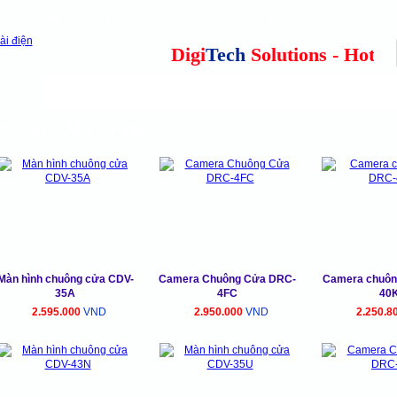
Giải pháp
Tài Liệu
Dự án
Tin Tức
Liên hệ
our clients
cns
Digi
Tech
Solutions - Hotline:
Camera quan sát
Tổng đài điện thoại
Thiết 
UÔNG CỬA CÓ HÌNH
Màn hình chuông cửa CDV-
Camera Chuông Cửa DRC-
Camera chuôn
35A
4FC
40
2.595.000
VND
2.950.000
VND
2.250.8