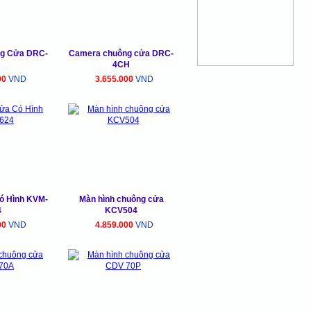
g Cửa DRC-
Camera chuông cửa DRC-
4CH
00
VND
3.655.000
VND
́ Hình KVM-
Màn hình chuông cửa
4
KCV504
00
VND
4.859.000
VND