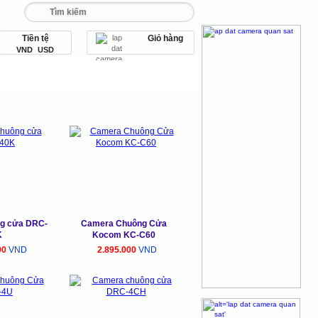
Tiền tệ
Giỏ hàng
 093 456 9 567
VND
USD
bị an ninh
Thiết bị văn phòng
g cửa DRC-
Camera Chuông Cửa
K
Kocom KC-C60
00
VND
2.895.000
VND