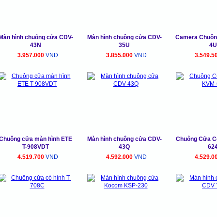
Màn hình chuông cửa CDV-
Màn hình chuông cửa CDV-
Camera Chuôn
43N
35U
4U
3.957.000
VND
3.855.000
VND
3.549.5
Chuông cửa màn hình ETE
Màn hình chuông cửa CDV-
Chuông Cửa Co
T-908VDT
43Q
62
4.519.700
VND
4.592.000
VND
4.529.0