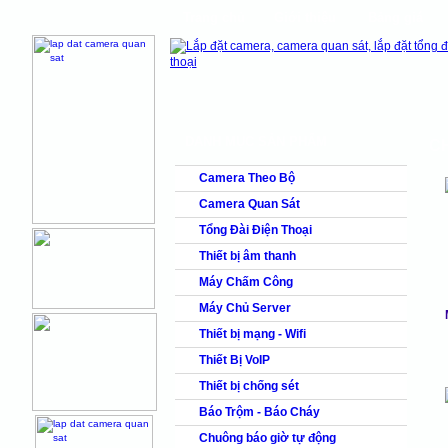
Trang chủ
Giới thiệu
Bảng giá
shops
faq
products
DANH MỤC SẢN PHẨM
CH
Camera Theo Bộ
Camera Quan Sát
Tổng Đài Điện Thoại
Thiết bị âm thanh
Máy Chấm Công
Máy Chủ Server
Thiết bị mạng - Wifi
Thiết Bị VoIP
Thiết bị chống sét
Báo Trộm - Báo Cháy
Chuông báo giờ tự động