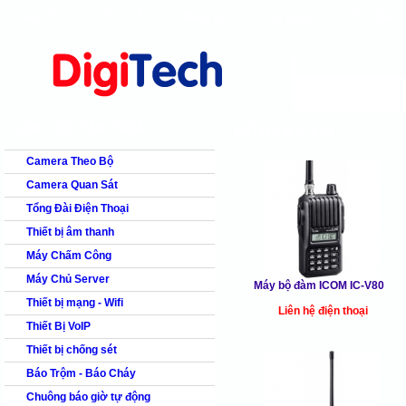
Trang chủ
Giới thiệu
Bảng giá
Giải pháp
Tài Liệu
shops
faq
products
our clients
cns
Camera quan s
DANH MỤC SẢN PHẨM
BỘ ĐÀM ICON
Camera Theo Bộ
Camera Quan Sát
Tổng Đài Điện Thoại
Thiết bị âm thanh
Máy Chấm Công
Máy Chủ Server
Máy bộ đàm ICOM IC-V80
Thiết bị mạng - Wifi
Liên hệ điện thoại
Thiết Bị VoIP
Thiết bị chống sét
Báo Trộm - Báo Cháy
Chuông báo giờ tự động