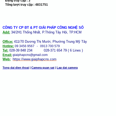
Đang truy cập :
3
Tổng lượt truy cập :
4831751
CÔNG TY CP ĐT & PT GIẢI PHÁP CÔNG NGHỆ SỐ
Add:
34/2H1 Thống Nhất, P.Thông Tây Hội, TP.HCM
Office:
411/70 Dương Thị Mười, Phường Trung Mỹ Tây
Hotline:
09 3456 9567 - 0913 700 579
Tel:
028-39 848 234 028-371 654 79 ( 6 Lines )
Email:
giaiphapcns@gmail.com
Web:
https://www.giaiphap
cns
.com
Tong dai dien thoai
|
Camera quan sat
|
Lap dat camera