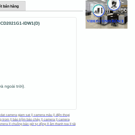
t bán hàng
2CD2021G1-IDW1(D)
à ngoài trời).
 dat camera giam sat
||
camera màu
||
điện thoại
g trom
||
báo trộm báo cháy
||
camera
||
camera
camera
II
chuông báo giờ tự động
II
âm thanh toa
II
tải