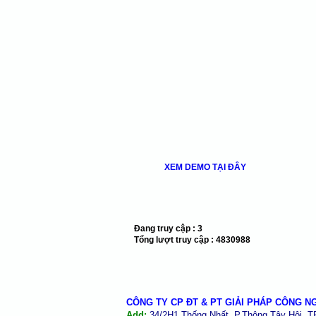
XEM DEMO TẠI ĐÂY
Đang truy cập :
3
Tổng lượt truy cập :
4830988
CÔNG TY CP ĐT & PT GIẢI PHÁP CÔNG N
Add:
34/2H1 Thống Nhất, P.Thông Tây Hội, 