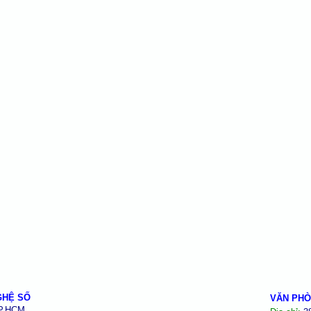
GHỆ SỐ
VĂN PHÒ
TP.HCM