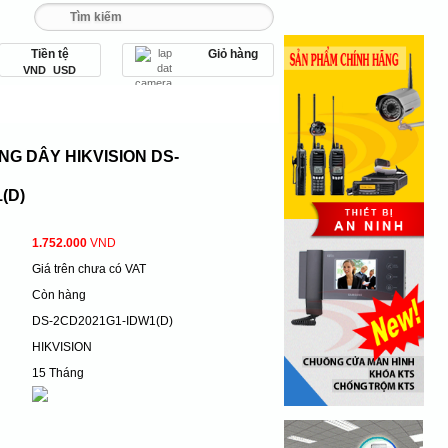
Tiền tệ
Giỏ hàng
093 456 9 567
VND
USD
bị an ninh
Thiết bị văn phòng
G DÂY HIKVISION DS-
(D)
1.752.000
VND
Giá trên chưa có VAT
Còn hàng
DS-2CD2021G1-IDW1(D)
HIKVISION
15 Tháng