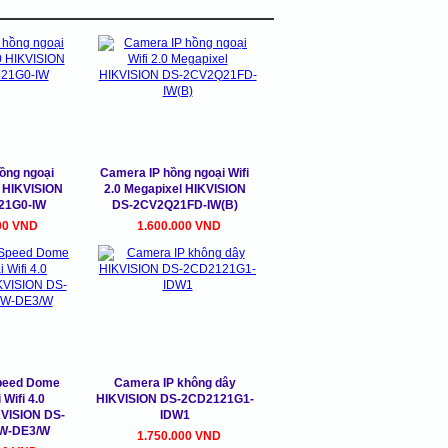
̀ng ngoại
Camera IP hồng ngoại Wifi
0 HIKVISION
2.0 Megapixel HIKVISION
21G0-IW
DS-2CV2Q21FD-IW(B)
00 VND
1.600.000 VND
peed Dome
Camera IP không dây
Wifi 4.0
HIKVISION DS-2CD2121G1-
KVISION DS-
IDW1
W-DE3/W
1.750.000 VND