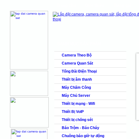
Trang chủ
Giới thiệu
Bảng giá
shops
faq
products
DANH MỤC SẢN PHẨM
C
Camera Theo Bộ
Camera Quan Sát
Tổng Đài Điện Thoại
Thiết bị âm thanh
Máy Chấm Công
Máy Chủ Server
Thiết bị mạng - Wifi
Thiết Bị VoIP
Thiết bị chống sét
Báo Trộm - Báo Cháy
Chuông báo giờ tự động