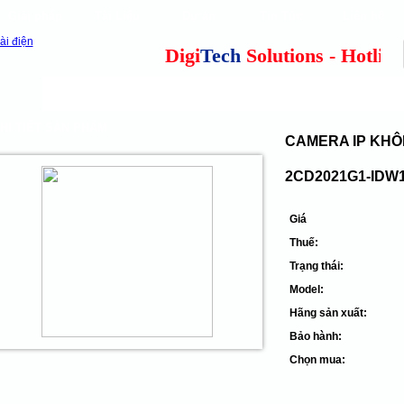
Giải pháp
Tài Liệu
Dự án
Tin Tức
Liên hệ
our clients
cns
Digi
Tech
Solutions - Hotline: 
Camera quan sát
Tổng đài điện thoại
Thiết 
HI TIẾT SẢN PHẨM
CAMERA IP KHÔN
2CD2021G1-IDW1
Giá
Thuế:
Trạng thái:
Model:
Hãng sản xuất:
Bảo hành:
Chọn mua: