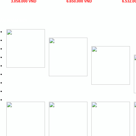
3.058.000 VND
6.650.000 VND
6.532.0
ẢN PHẨM MỚI