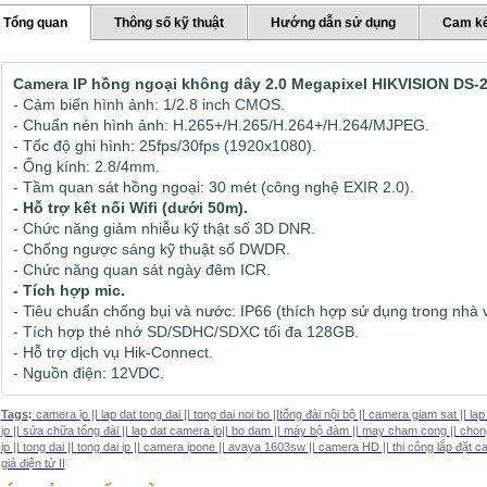
Tổng quan
Thông số kỹ thuật
Hướng dẫn sử dụng
Cam kế
Camera IP hồng ngoại không dây 2.0 Megapixel HIKVISION
DS-
- Cảm biến hình ảnh: 1/2.8 inch CMOS.
- Chuẩn nén hình ảnh: H.265+/H.265/H.264+/H.264/MJPEG.
- Tốc độ ghi hình: 25fps/30fps (1920x1080).
- Ống kính: 2.8/4mm.
- Tầm quan sát hồng ngoại: 30 mét (công nghệ EXIR 2.0).
- Hỗ trợ kết nối Wifi (dưới 50m).
- Chức năng giảm nhiễu kỹ thật số 3D DNR.
- Chống ngược sáng kỹ thuật số DWDR.
- Chức năng quan sát ngày đêm ICR.
- Tích hợp mic.
- Tiêu chuẩn chống bụi và nước: IP66 (thích hợp sử dụng trong nhà v
- Tích hợp thẻ nhớ SD/SDHC/SDXC tối đa 128GB.
- Hỗ trợ dịch vụ Hik-Connect.
- Nguồn điện: 12VDC.
Tags
:
camera
ip ||
lap dat tong dai
||
tong dai noi bo
||
tổng đài nội bộ
||
camera giam sat
||
lap
ip
||
sửa chữa tổng đài
||
lap dat camera ip
||
bo dam
||
máy bộ đàm
||
may cham cong
||
chon
ip
||
tong dai
||
tong dai ip
||
camera ipone
||
avaya 1603sw
||
camera HD
||
thi công lắp đặt 
giả điện tử
II