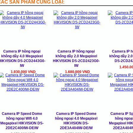
CÁC SẢN PHẨM CÙNG LOẠI:
Camera IP hồng ngoại
Camera IP hồng ngoại
Camera IP hô
không dây 4.0 Megapixel
không dây 2.0 Megapixel
không dây 2.
HIKVISION DS-2CD2443G0-
HIKVISION DS-2CD2423G0-
DS-2CD24
IW
IW
1.450.0
1.930.000 VND
1.680.000 VND
Camera IP Speed Dome
Camera IP Speed Dome
Camera IP S
hồng ngoại Wifi 4.0
hồng ngoại 4.0 Megapixel
hồng ngoại 
Megapixel HIKVISION DS-
HIKVISION DS-
Megapixel HI
2DE2C400IW-DE/W
2DE3A404IW-DE/W
2DE2A404I