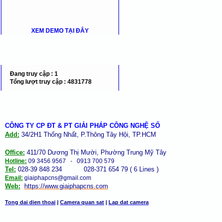
XEM DEMO TẠI ĐÂY
Đang truy cập :
1
Tổng lượt truy cập :
4831778
CÔNG TY CP ĐT & PT GIẢI PHÁP CÔNG NGHỆ SỐ
Add:
34/2H1 Thống Nhất, P.Thông Tây Hội, TP.HCM
Office:
411/70 Dương Thị Mười, Phường Trung Mỹ Tây
Hotline:
09 3456 9567 - 0913 700 579
Tel:
028-39 848 234 028-371 654 79 ( 6 Lines )
Email:
giaiphapcns@gmail.com
Web:
https://www.giaiphap
cns
.com
Tong dai dien thoai
|
Camera quan sat
|
Lap dat camera