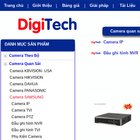
Trang chủ
Giới thiệu
Bảng giá
Giải pháp
Tài Liệu
shops
faq
products
our clients
cns
Di
Camera quan s
Camera IP
DANH MỤC SẢN PHẨM
Đầu ghi hình NVR
Camera Theo Bộ
Camera Quan Sát
CAMERA SAMSUNG
Camera KBVISION- USA
Camera HIKVISION
Camera DAHUA
Camera PANASONIC
SẢN PHẨM MỚI
Camera SAMSUNG
Camera IP
Camera TVI
Camera PTZ
Đầu ghi hình NVR
Đầu ghi hình TVI
Phụ Kiện Camera