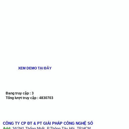
XEM DEMO TẠI ĐÂY
Đang truy cập :
3
Tổng lượt truy cập :
4830703
CÔNG TY CP ĐT & PT GIẢI PHÁP CÔNG NGHỆ SỐ
Add:
34/2H1 Thống Nhất, P.Thông Tây Hội, TP.HCM