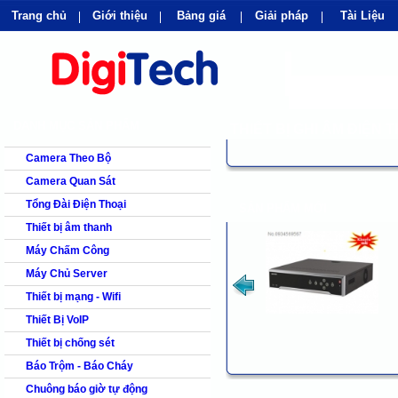
Trang chủ
Giới thiệu
Bảng giá
Giải pháp
Tài Liệu
shops
faq
products
our clients
cns
Camera quan s
DANH MỤC SẢN PHẨM
THIẾT BỊ GHI ÂM ĐIỆN 
Camera Theo Bộ
Camera Quan Sát
Tổng Đài Điện Thoại
SẢN PHẨM MỚI
Thiết bị âm thanh
Máy Chấm Công
Máy Chủ Server
Thiết bị mạng - Wifi
Thiết Bị VoIP
Thiết bị chống sét
Báo Trộm - Báo Cháy
Chuông báo giờ tự động