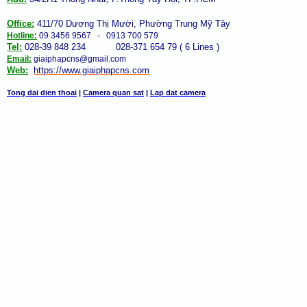
Office:
411/70 Dương Thị Mười, Phường Trung Mỹ Tây
Hotline:
09 3456 9567 - 0913 700 579
Tel:
028-39 848 234 028-371 654 79 ( 6 Lines )
Email:
giaiphapcns@gmail.com
Web:
https://www.giaiphap
cns
.com
Tong dai dien thoai
|
Camera quan sat
|
Lap dat camera