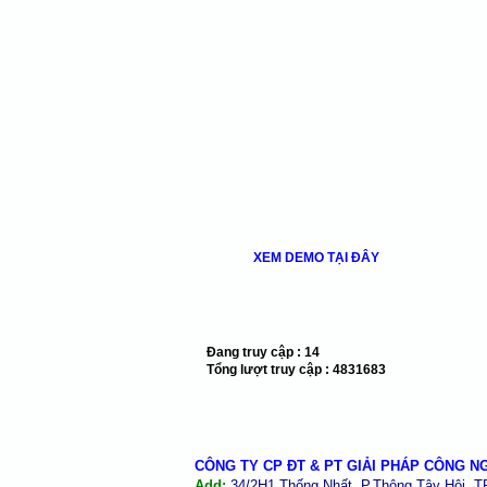
XEM DEMO TẠI ĐÂY
Đang truy cập :
14
Tổng lượt truy cập :
4831683
CÔNG TY CP ĐT & PT GIẢI PHÁP CÔNG N
Add:
34/2H1 Thống Nhất, P.Thông Tây Hội, 