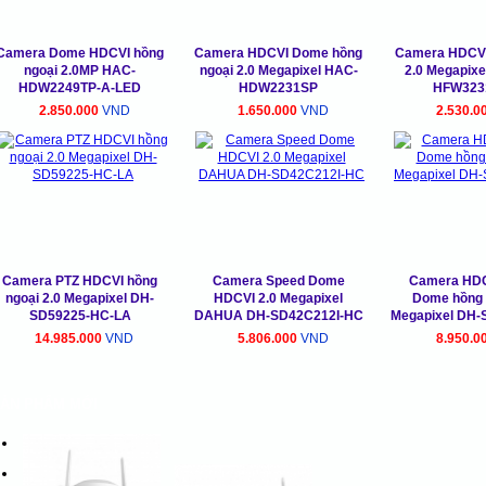
Camera Dome HDCVI hồng
Camera HDCVI Dome hồng
Camera HDCVI
ngoại 2.0MP HAC-
ngoại 2.0 Megapixel HAC-
2.0 Megapix
HDW2249TP-A-LED
HDW2231SP
HFW323
2.850.000
VND
1.650.000
VND
2.530.0
Camera PTZ HDCVI hồng
Camera Speed Dome
Camera HDC
ngoại 2.0 Megapixel DH-
HDCVI 2.0 Megapixel
Dome hồng 
SD59225-HC-LA
DAHUA DH-SD42C212I-HC
Megapixel DH-
14.985.000
VND
5.806.000
VND
8.950.0
ẢN PHẨM MỚI