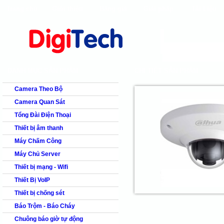
Trang chủ
Giới thiệu
Bảng giá
Giải pháp
Tài Liệu
shops
faq
products
our clients
cns
Camera quan s
DANH MỤC SẢN PHẨM
CHI TIẾT SẢN PHẨM
Camera Theo Bộ
Camera Quan Sát
Tổng Đài Điện Thoại
Thiết bị âm thanh
Máy Chấm Công
Máy Chủ Server
Thiết bị mạng - Wifi
Thiết Bị VoIP
Thiết bị chống sét
Báo Trộm - Báo Cháy
Chuông báo giờ tự động