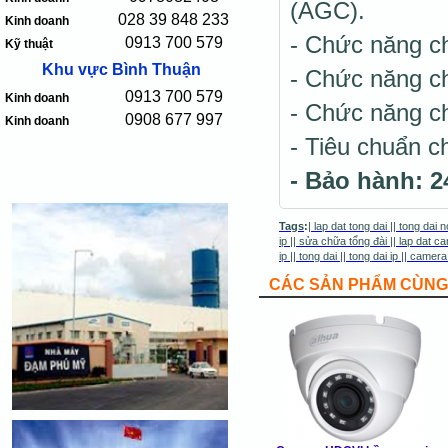
(AGC).
028 39 848 233
Kinh doanh
- Chức năng c
0913 700 579
Kỹ thuật
Khu vực Bình Thuận
- Chức năng 
0913 700 579
Kinh doanh
- Chức năng c
0908 677 997
Kinh doanh
- Tiêu chuẩn c
- Bảo hành: 2
Tags
:
|
lap dat tong dai
||
tong dai n
ip
||
sửa chữa tổng đài
||
lap dat ca
ip
||
tong dai
||
tong dai ip
||
camera
CÁC SẢN PHẨM CÙNG 