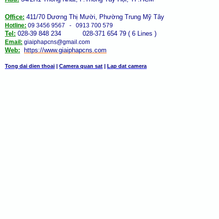
Office:
411/70 Dương Thị Mười, Phường Trung Mỹ Tây
Hotline:
09 3456 9567 - 0913 700 579
Tel:
028-39 848 234 028-371 654 79 ( 6 Lines )
Email:
giaiphapcns@gmail.com
Web:
https://www.giaiphap
cns
.com
Tong dai dien thoai
|
Camera quan sat
|
Lap dat camera