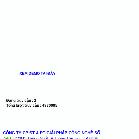
XEM DEMO TẠI ĐÂY
Đang truy cập :
2
Tổng lượt truy cập :
4830095
CÔNG TY CP ĐT & PT GIẢI PHÁP CÔNG NGHỆ SỐ
Add:
34/2H1 Thống Nhất, P.Thông Tây Hội, TP.HCM