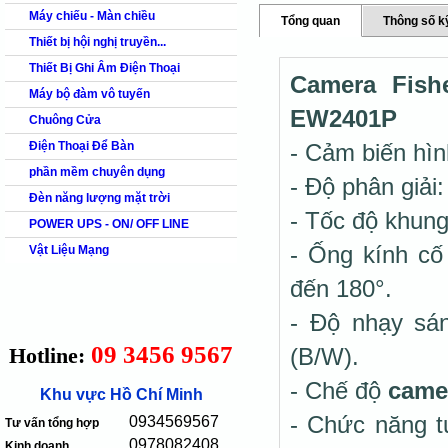
Máy chiếu - Màn chiều
Tổng quan
Thông số k
Thiết bị hội nghị truyền...
Thiết Bị Ghi Âm Điện Thoại
Camera Fish
Máy bộ đàm vô tuyến
EW2401P
Chuông Cửa
Điện Thoại Để Bàn
- Cảm biến hì
phần mềm chuyên dụng
- Độ phân giải
Đèn năng lượng mặt trời
- Tốc độ khun
POWER UPS - ON/ OFF LINE
- Ống kính cố
Vật Liệu Mạng
đến 180°.
- Độ nhạy sáng
09 3456 9567
Hotline:
(B/W).
- Chế độ
came
Khu vực Hồ Chí Minh
- Chức năng t
0934569567
Tư vấn tổng hợp
0978082408
Kinh doanh