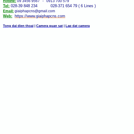
Hotline:
09 3456 9567 - 0913 700 579
Tel:
028-39 848 234 028-371 654 79 ( 6 Lines )
Email:
giaiphapcns@gmail.com
Web:
https://www.giaiphap
cns
.com
Tong dai dien thoai
|
Camera quan sat
|
Lap dat camera