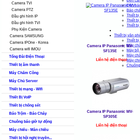
Đèn cả
Camera TVI
Đèn bá
Camera PTZ
Báo chá
Thiết bi
Đầu ghi hình IP
Thiết bi
Đầu ghi hình TVI
Thiết bi
Phụ Kiện Camera
Thiết bị văn p
Camera SAMSUNG
Thiết bị
Camera IPOne - Korea
Máy ch
Camera IP Panasonic WV-
Camera wifi IMOU
Máy bộ
SF135E
Máy ch
Tổng Đài Điện Thoại
Liên hệ điện thoại
Máy ch
Thiết bị âm thanh
Chuông b
Máy Chấm Công
Máy Chủ Server
Thiết bị mạng - Wifi
Thiết Bị VoIP
Thiết bị chống sét
Camera IP Panasonic WV-
Báo Trộm - Báo Cháy
SP305E
Chuông báo giờ tự động
Liên hệ điện thoại
Máy chiếu - Màn chiều
Thiết bị hội nghị truyền...