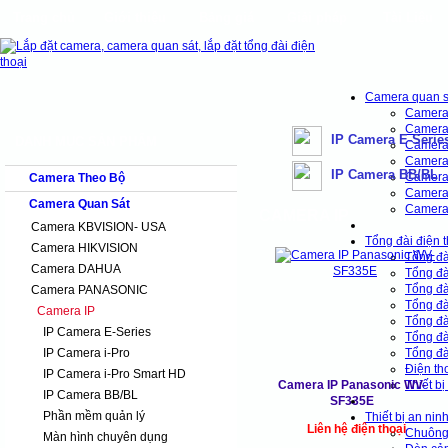
Trang chủ
Giới thiệu
Bảng giá
Giải pháp
Tài Liệu
shops
faq
products
our clients
cns
D
Camera quan s
Camera
Camera
IP Camera E-Serie
DANH MỤC SẢN PHẨM
Camera
Camera
IP Camera BB/BL
Camer
Camera Theo Bộ
Camera
Camera Quan Sát
Camera
CAMERA IP
Camera KBVISION- USA
Tổng đài điện t
Camera HIKVISION
Tổng đa
Camera DAHUA
Tổng đa
Tổng đà
Camera PANASONIC
Tổng đa
Camera IP
Tổng đa
IP Camera E-Series
Tổng đà
IP Camera i-Pro
Tổng đà
Điện tho
IP Camera i-Pro Smart HD
Camera IP Panasonic WV-
Thiết bi
IP Camera BB/BL
SF335E
Phần mềm quản lý
Thiết bị an nin
Liên hệ điện thoại
Chuông
Màn hình chuyên dụng