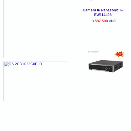
Camera IP Panasonic K-
EW114L08
3.587.500
VND
SẢN PHẨM MỚI