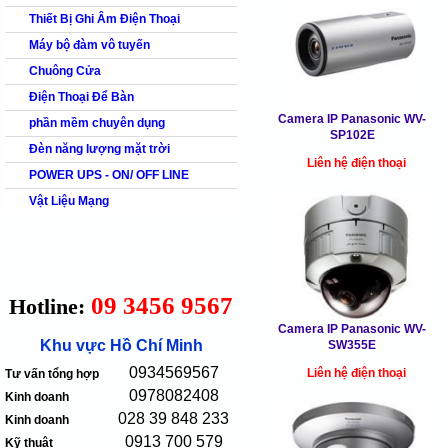
Thiết Bị Ghi Âm Điện Thoại
Máy bộ đàm vô tuyến
Chuông Cửa
Điện Thoại Để Bàn
Camera IP Panasonic WV-
phần mềm chuyên dụng
SP102E
Đèn năng lượng mặt trời
Liên hệ điện thoại
POWER UPS - ON/ OFF LINE
Vật Liệu Mạng
09 3456 9567
Hotline:
Camera IP Panasonic WV-
Khu vực Hồ Chí Minh
SW355E
0934569567
Liên hệ điện thoại
Tư vấn tổng hợp
0978082408
Kinh doanh
028 39 848 233
Kinh doanh
0913 700 579
Kỹ thuật