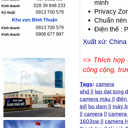
minh
028 39 848 233
Kinh doanh
Privacy Zo
0913 700 579
Kỹ thuật
Chuẩn nén h
Khu vực Bình Thuận
0913 700 579
Điện thế : 
Kinh doanh
0908 677 997
Kinh doanh
Xuất xứ: China
=> Thích hợp 
công cộng, trư
Tags
:
camera
ahd
||
lap dat tong 
camera màu
||
điện
ip
||
bo dam
||
máy b
||
camera
||
camera
1603sw
||
camera 