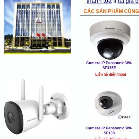
thanh toa
II
tải giả đ
CÁC SẢN PHẨM CÙNG 
Camera IP Panasonic WV-
SF335E
Liên hệ điện thoại
Camera IP Panasonic WV-
SF138