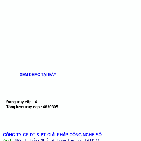
XEM DEMO TẠI ĐÂY
Đang truy cập :
4
Tổng lượt truy cập :
4830305
CÔNG TY CP ĐT & PT GIẢI PHÁP CÔNG NGHỆ SỐ
Add:
34/2H1 Thống Nhất, P.Thông Tây Hội, TP.HCM