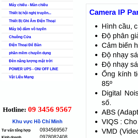
Máy chiếu - Màn chiều
Camera IP P
Thiết bị hội nghị truyền...
Thiết Bị Ghi Âm Điện Thoại
Hình cầu, c
Máy bộ đàm vô tuyến
Độ phân giả
Chuông Cửa
Cảm biến h
Điện Thoại Để Bàn
phần mềm chuyên dụng
Độ nhạy sán
Đèn năng lượng mặt trời
Độ nhạy sán
POWER UPS - ON/ OFF LINE
Ống kính t
Vật Liệu Mạng
85º
Digital No
số.
09 3456 9567
Hotline:
ABS (Adapti
VIQS : Cho 
Khu vực Hồ Chí Minh
0934569567
VMD (Video
Tư vấn tổng hợp
0978082408
Kinh doanh