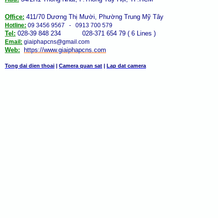
Office:
411/70 Dương Thị Mười, Phường Trung Mỹ Tây
Hotline:
09 3456 9567 - 0913 700 579
Tel:
028-39 848 234 028-371 654 79 ( 6 Lines )
Email:
giaiphapcns@gmail.com
Web:
https://www.giaiphap
cns
.com
Tong dai dien thoai
|
Camera quan sat
|
Lap dat camera