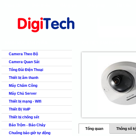
Trang chủ
Giới thiệu
Bảng giá
Giải pháp
Tài Liệu
shops
faq
products
our clients
cns
Camera quan s
DANH MỤC SẢN PHẨM
CHI TIẾT SẢN PHẨM
Camera Theo Bộ
Camera Quan Sát
Tổng Đài Điện Thoại
Thiết bị âm thanh
Máy Chấm Công
Máy Chủ Server
Thiết bị mạng - Wifi
Thiết Bị VoIP
Thiết bị chống sét
Báo Trộm - Báo Cháy
Tổng quan
Thông số k
Chuông báo giờ tự động