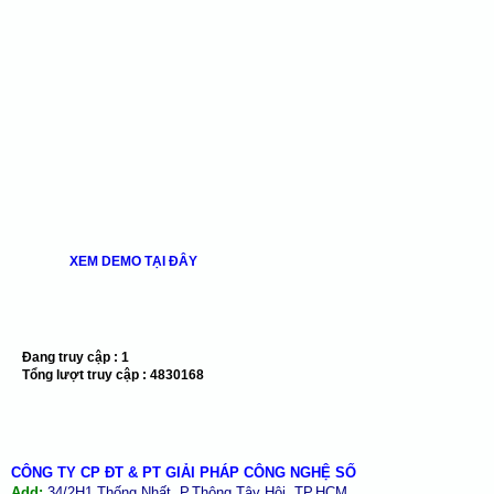
XEM DEMO TẠI ĐÂY
Đang truy cập :
1
Tổng lượt truy cập :
4830168
CÔNG TY CP ĐT & PT GIẢI PHÁP CÔNG NGHỆ SỐ
Add:
34/2H1 Thống Nhất, P.Thông Tây Hội, TP.HCM