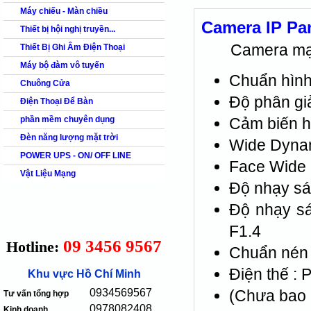
Máy chiếu - Màn chiều
Camera IP P
Thiết bị hội nghị truyền...
Camera mạng,
Thiết Bị Ghi Âm Điện Thoại
Máy bộ đàm vô tuyến
Chuẩn hình
Chuông Cửa
Độ phân gi
Điện Thoại Để Bàn
phần mềm chuyên dụng
Cảm biến h
Đèn năng lượng mặt trời
Wide Dynam
POWER UPS - ON/ OFF LINE
Face Wide 
Vật Liệu Mạng
Độ nhạy sán
Độ nhạy sán
F1.4
09 3456 9567
Hotline:
Chuẩn nén h
Điện thế :
Khu vực Hồ Chí Minh
0934569567
(Chưa bao 
Tư vấn tổng hợp
0978082408
Kinh doanh