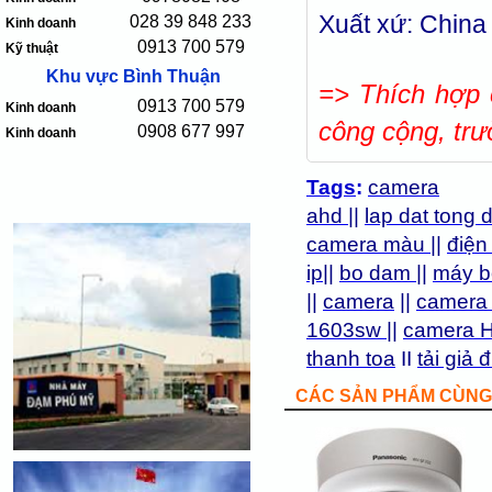
Xuất xứ: China
028 39 848 233
Kinh doanh
0913 700 579
Kỹ thuật
Khu vực Bình Thuận
=> Thích hợp 
0913 700 579
Kinh doanh
công cộng, trư
0908 677 997
Kinh doanh
Tags
:
camera
ahd
||
lap dat tong 
camera màu
||
điện
ip
||
bo dam
||
máy b
||
camera
||
camera
1603sw
||
camera 
thanh toa
II
tải giả đ
CÁC SẢN PHẨM CÙNG 