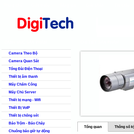
Trang chủ
Giới thiệu
Bảng giá
Giải pháp
Tài Liệu
shops
faq
products
our clients
cns
Camera quan s
DANH MỤC SẢN PHẨM
CHI TIẾT SẢN PHẨM
Camera Theo Bộ
Camera Quan Sát
Tổng Đài Điện Thoại
Thiết bị âm thanh
Máy Chấm Công
Máy Chủ Server
Thiết bị mạng - Wifi
Thiết Bị VoIP
Thiết bị chống sét
Báo Trộm - Báo Cháy
Tổng quan
Thông số k
Chuông báo giờ tự động