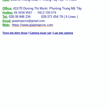
Office:
411/70 Dương Thị Mười, Phường Trung Mỹ Tây
Hotline:
09 3456 9567 - 0913 700 579
Tel:
028-39 848 234 028-371 654 79 ( 6 Lines )
Email:
giaiphapcns@gmail.com
Web:
https://www.giaiphap
cns
.com
Tong dai dien thoai
|
Camera quan sat
|
Lap dat camera