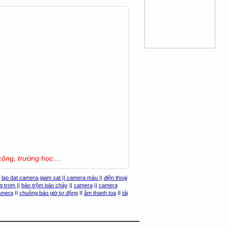
ộng, trường học....
|
lap dat camera giam sat
||
camera màu
||
điện thoại
g trom
||
báo trộm báo cháy
||
camera
||
camera
camera
II
chuông báo giờ tự động
II
âm thanh toa
II
tải