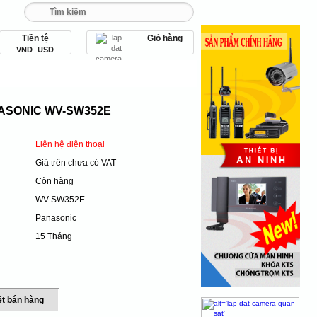
Tiền tệ
Giỏ hàng
 093 456 9 567
VND
USD
bị an ninh
Thiết bị văn phòng
ASONIC WV-SW352E
Liên hệ điện thoại
Giá trên chưa có VAT
Còn hàng
WV-SW352E
Panasonic
15 Tháng
t bán hàng