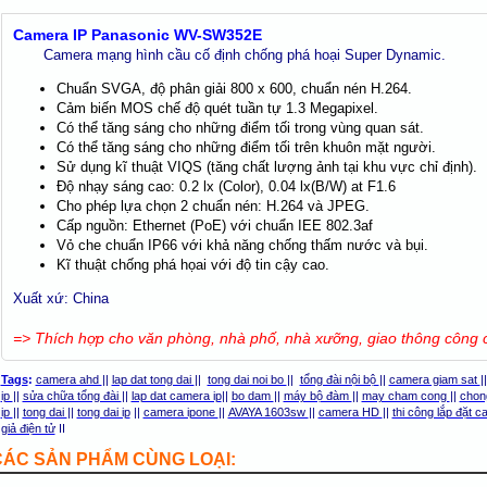
Camera IP Panasonic WV-SW352E
Camera mạng hình cầu cố định chống phá hoại Super Dynamic.
Chuẩn SVGA, độ phân giải 800 x 600, chuẩn nén H.264.
Cảm biến MOS chế độ quét tuần tự 1.3 Megapixel.
Có thể tăng sáng cho những điểm tối trong vùng quan sát.
Có thể tăng sáng cho những điểm tối trên khuôn mặt người.
Sử dụng kĩ thuật VIQS (tăng chất lượng ảnh tại khu vực chỉ định).
Độ nhạy sáng cao: 0.2 lx (Color), 0.04 lx(B/W) at F1.6
Cho phép lựa chọn 2 chuẩn nén: H.264 và JPEG.
Cấp nguồn: Ethernet (PoE) với chuẩn IEE 802.3af
Vỏ che chuẩn IP66 với khả năng chống thấm nước và bụi.
Kĩ thuật chống phá họai với độ tin cậy cao.
Xuất xứ: China
=> Thích hợp cho văn phòng, nhà phố, nhà xưỡng, giao thông công c
Tags
:
camera ahd
||
lap dat tong dai
||
tong dai noi bo
||
tổng đài nội bộ
||
camera giam sat
|
ip
||
sửa chữa tổng đài
||
lap dat camera ip
||
bo dam
||
máy bộ đàm
||
may cham cong
||
chon
ip
||
tong dai
||
tong dai ip
||
camera ipone
||
AVAYA 1603sw
||
camera HD
||
thi công lắp đặt 
giả điện tử
II
CÁC SẢN PHẨM CÙNG LOẠI: