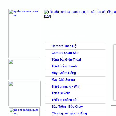
Trang chủ
Giới thiệu
Bảng giá
shops
faq
products
DANH MỤC SẢN PHẨM
C
Camera Theo Bộ
Camera Quan Sát
Tổng Đài Điện Thoại
Thiết bị âm thanh
Máy Chấm Công
Máy Chủ Server
Thiết bị mạng - Wifi
Thiết Bị VoIP
Thiết bị chống sét
Báo Trộm - Báo Cháy
Chuông báo giờ tự động