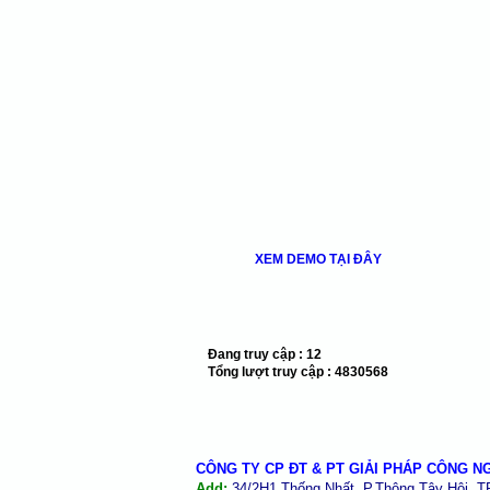
XEM DEMO TẠI ĐÂY
Đang truy cập :
12
Tổng lượt truy cập :
4830568
CÔNG TY CP ĐT & PT GIẢI PHÁP CÔNG N
Add:
34/2H1 Thống Nhất, P.Thông Tây Hội, 