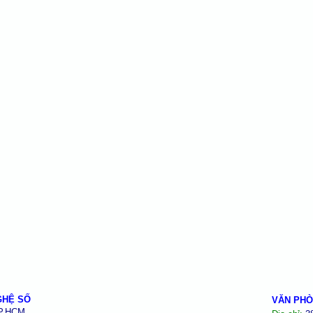
GHỆ SỐ
VĂN PHÒ
TP.HCM