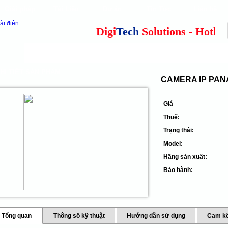
Giải pháp
Tài Liệu
Dự án
Tin Tức
Liên hệ
our clients
cns
Digi
Tech
Solutions - Hotline:
Camera quan sát
Tổng đài điện thoại
Thiết 
HI TIẾT SẢN PHẨM
CAMERA IP PAN
Giá
Thuế:
Trạng thái:
Model:
Hãng sản xuất:
Bảo hành:
Tổng quan
Thông số kỹ thuật
Hướng dẫn sử dụng
Cam kế