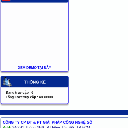
XEM DEMO TẠI ĐÂY
Đang truy cập :
6
Tổng lượt truy cập :
4830908
CÔNG TY CP ĐT & PT GIẢI PHÁP CÔNG NGHỆ SỐ
Add:
34/2H1 Thống Nhất, P.Thông Tây Hội, TP.HCM