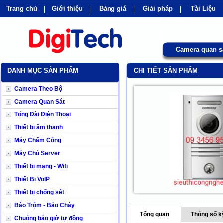
Trang chủ
Giới thiệu
Bảng giá
Giải pháp
Tài Liệu
shops
faq
products
our clients
cns
Camera quan s
DANH MỤC SẢN PHẨM
CHI TIẾT SẢN PHẨM
Camera Theo Bộ
Camera Quan Sát
Tổng Đài Điện Thoại
Thiết bị âm thanh
Máy Chấm Công
Máy Chủ Server
Thiết bị mạng - Wifi
Thiết Bị VoIP
Thiết bị chống sét
Báo Trộm - Báo Cháy
Tổng quan
Thông số k
Chuông báo giờ tự động