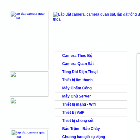
Trang chủ
Giới thiệu
Bảng giá
shops
faq
products
DANH MỤC SẢN PHẨM
C
Camera Theo Bộ
Camera Quan Sát
Tổng Đài Điện Thoại
Thiết bị âm thanh
Máy Chấm Công
Máy Chủ Server
Thiết bị mạng - Wifi
Thiết Bị VoIP
Thiết bị chống sét
Báo Trộm - Báo Cháy
Chuông báo giờ tự động