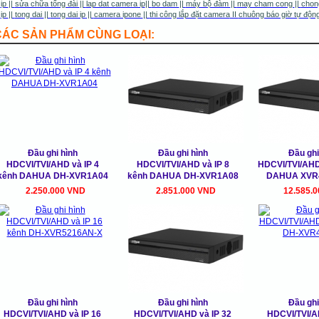
ip
||
sửa chữa tổng đài
||
lap dat camera ip
||
bo dam
||
máy bộ đàm
||
may cham cong
||
chon
ip
||
tong dai
||
tong dai ip
||
camera ipone
|
|
thi công lắp đặt camera
II
chuông báo giờ tự độn
CÁC SẢN PHẨM CÙNG LOẠI:
Đầu ghi hình
Đầu ghi hình
Đầu ghi
HDCVI/TVI/AHD và IP 4
HDCVI/TVI/AHD và IP 8
HDCVI/TVI/AHD
kênh DAHUA DH-XVR1A04
kênh DAHUA DH-XVR1A08
DAHUA XVR
2.250.000 VND
2.851.000 VND
12.585.
Đầu ghi hình
Đầu ghi hình
Đầu ghi
HDCVI/TVI/AHD và IP 16
HDCVI/TVI/AHD và IP 32
HDCVI/TVI/A