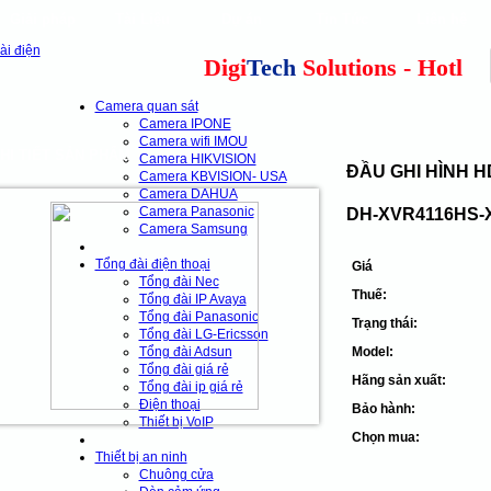
Giải pháp
Tài Liệu
Dự án
Tin Tức
Liên hệ
our clients
cns
Digi
Tech
Solutions - Hotline:
Camera quan sát
Camera IPONE
Camera wifi IMOU
HI TIẾT SẢN PHẨM
Camera HIKVISION
ĐẦU GHI HÌNH H
Camera KBVISION- USA
Camera DAHUA
Camera Panasonic
DH-XVR4116HS-
Camera Samsung
Tổng đài điện thoại
Giá
Tổng đài Nec
Thuế:
Tổng đài IP Avaya
Tổng đài Panasonic
Trạng thái:
Tổng đài LG-Ericsson
Tổng đài Adsun
Model:
Tổng đài giá rẻ
Hãng sản xuất:
Tổng đài ip giá rẻ
Điện thoại
Bảo hành:
Thiết bị VoIP
Chọn mua:
Thiết bị an ninh
Chuông cửa