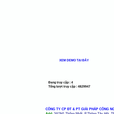
XEM DEMO TẠI ĐÂY
Đang truy cập :
4
Tổng lượt truy cập :
4829947
CÔNG TY CP ĐT & PT GIẢI PHÁP CÔNG N
Add:
34/2H1 Thống Nhất, P.Thông Tây Hội, 