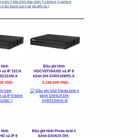
g trom
||
báo trộm báo cháy
||
camera
||
camera
g
II
âm thanh toa
II
tải giả điện tử
I
 hình
Đầu ghi hình
 và IP 32CH
HDCVI/TVI/AHD và IP 8
4232AN-X
kênh DH-XVR5108HS-X
000 VND
5.180.000 VND
 hình
Đầu ghi hình Penta-brid 4
HD và IP 8
kênh DAHUA DH-