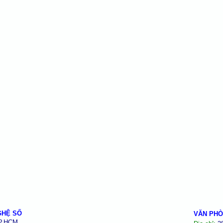
GHỆ SỐ
VĂN PHÒ
TP.HCM