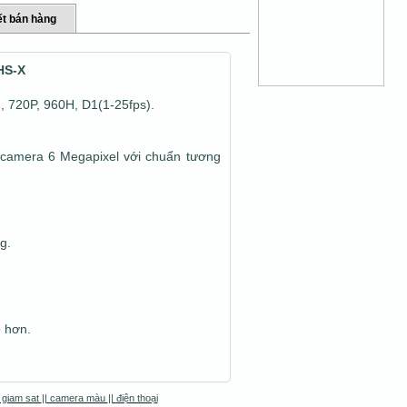
t bán hàng
HS-X
, 720P, 960H, D1(1-25fps).
 camera 6 Megapixel với chuẩn tương
g.
 hơn.
 giam sat
||
camera màu
||
điện thoại