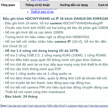
Đèn cảm ứng
Đèn báo trộm
Tổng quan
Thông số kỹ thuật
Hướng dẫn sử dụng
Cam kế
Báo cháy - Báo trộm
Thiết bị báo rò ga
Thiết bị báo khach
Đầu ghi hình HDCVI/TVI/AHD và IP 16 kênh DAHUA DH-XVR4116
Thiết bị chống sét
- Đầu ghi hình 16 kênh, hỗ trợ
camera
HDCVI/TVI/AHD/Analog/IP.
Thiết bị văn phòng
- Chuẩn nén hình ảnh H265 với hai luồng dữ liệu độ phân giải 1080N
Thiết bị mạng - Wifi
- Hỗ trợ ghi hình tất cả các kênh 1080N.
Máy chủ
- Tương thích tín hiệu video ngõ ra đồng thời HDMI/VGA.
Máy bộ đàm
- Hỗ trợ kết nối nhiều nhãn hiệu
camera IP
(16+2), hỗ trợ lên đến
Máy chấm công
tích Onvif 16.12.
Máy chiếu và phụ kiện
- Hỗ trợ 1 ổ cứng với dung lượng tối đa 10TB.
Chuông báo giờ tự động
- Hỗ trợ 2 cổng USB 2.0, 1 cổng mạng RJ45 (100M), 1 cổng RS485.
- Hỗ trợ điều kiển quay quét 3D thông minh với giao thức Dahua.
- Hỗ trợ chế độ xem lại và trực tiếp qua mạng máy tính thiết bị di độn
- Hỗ trợ cấu hình thông minh qua P2P.
- Hỗ trợ 1 cổng audio vào và 1 cổng audio ra.
- Hỗ trợ đàm thoại hai chiều, quản lý đồng thời 128 tài khoản kết nối.
- Hỗ trợ truyền tải âm thanh, báo động qua cáp đồng trục.
- Hỗ trợ kết nối camera PIR cho hiệu quả báo động chuyển động cao
- Thiết kế nút reset cứng trên mainboard.
- Bảo hành: 24 tháng
Tags
:
|
lap dat tong dai
||
tong dai noi bo
||
tổng đài nội bộ
||
camera giam sat
||
lap dat camera