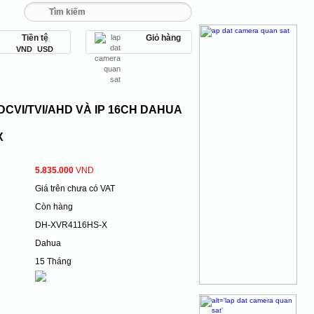
Tiền tệ
Giỏ hàng
 093 456 9 567
VND
USD
DCVI/TVI/AHD VÀ IP 16CH DAHUA
X
5.835.000
VND
Giá trên chưa có VAT
Còn hàng
DH-XVR4116HS-X
Dahua
15 Tháng