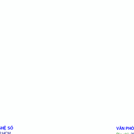
GHỆ SỐ
VĂN PHÒ
TP.HCM