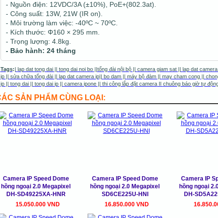
- Nguồn điện: 12VDC/3A (±10%), PoE+(802.3at).
- Công suất: 13W, 21W (IR on).
- Môi trường làm việc: -40ºC ~ 70ºC.
- Kích thước: Φ160 × 295 mm.
- Trọng lượng: 4.8kg.
- Bảo hành: 24 tháng
Tags
:
|
lap dat tong dai
||
tong dai noi bo
||
tổng đài nội bộ
||
camera giam sat
||
lap dat camera
ip
||
sửa chữa tổng đài
||
lap dat camera ip
||
bo dam
||
máy bộ đàm
||
may cham cong
||
chon
ip
||
tong dai
||
tong dai ip
||
camera ipone
|
|
thi công lắp đặt camera
II
chuông báo giờ tự độn
CÁC SẢN PHẨM CÙNG LOẠI:
Camera IP Speed Dome
Camera IP Speed Dome
Camera IP S
hồng ngoại 2.0 Megapixel
hồng ngoại 2.0 Megapixel
hồng ngoại 2.
DH-SD49225XA-HNR
SD6CE225U-HNI
DH-SD5A22
15.050.000 VND
16.850.000 VND
16.850.