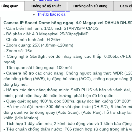
Đèn cảm ứng
Đèn báo trộm
Tổng quan
Thông số kỹ thuật
Hướng dẫn sử dụng
Cam kế
Báo cháy - Báo trộm
Thiết bị báo rò ga
Thiết bị báo khach
Camera IP Speed Dome hồng ngoại 4.0 Megapixel DAHUA DH-
Thiết bị chống sét
- Cảm biến hình ảnh: 1/2.8 inch STARVIS™ CMOS.
Thiết bị văn phòng
- Độ phân giải: 4.0 Megapixel 25/30fps@4MP.
Thiết bị mạng - Wifi
- Chuẩn nén hình ảnh: H.265+.
Máy chủ
- Zoom quang: 25X (4.8mm~120mm).
Máy bộ đàm
- Zoom số: 16x.
Máy chấm công
- Công nghệ Startlight với độ nhạy sáng cực thấp: 0.005Lux/F1.
Máy chiếu và phụ kiện
ngoại).
Chuông báo giờ tự động
- Tầm quan sát hồng ngoại: 100 mét.
-
Camera
hỗ trợ các chức năng: Chống ngược sáng thực WDR (120
cân bằng trắng (AWB), tự động bù sáng (AGC), chống ngược sáng (
động lấy nét.
- Hỗ trợ các tính năng thông minh: SMD PLUS và bảo vệ vành đai,
minh, phát hiện thay đổi hiện trường, phát hiện đồ bỏ quên ....
- Quay quét ngang 400°/s, dọc 300°/s, quay dọc lên xuống 90° 200° /s
- Hỗ trợ cài đặt trước 300 điểm với giao thức (DH-SD), 5 khuôn mẫu
động quét và tự động quay (Auto Scan), (Auto Pan), hỗ trợ chạy lại 
khiển (Idle Motion).
- Tích hợp 1 dây cắm míc, 2 kênh báo động vào và 1 kênh báo động 
- Tiêu chuẩn chống thấm nước: IP66 (thích hợp sử dụng trong nhà và 