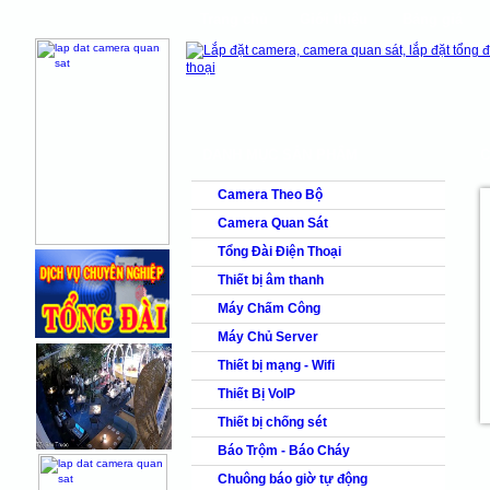
Trang chủ
Giới thiệu
Bảng giá
shops
faq
products
DANH MỤC SẢN PHẨM
C
Camera Theo Bộ
Camera Quan Sát
Tổng Đài Điện Thoại
Thiết bị âm thanh
Máy Chấm Công
Máy Chủ Server
Thiết bị mạng - Wifi
Thiết Bị VoIP
Thiết bị chống sét
Báo Trộm - Báo Cháy
Chuông báo giờ tự động