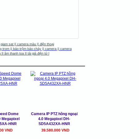
 giam sat
||
camera màu
||
điện thoại
g trom
||
báo trộm báo cháy
||
camera
||
camera
g
II
âm thanh toa
II
tải giả điện tử
I
peed Dome
Camera IP PTZ hồng ngoại
0 Megapixel
4.0 Megapixel DH-
5XA-HNR
SD5A432XA-HNR
000 VND
39.580.000 VND