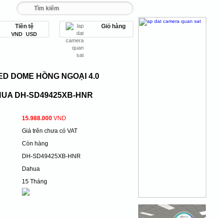
Tiền tệ
Giỏ hàng
 093 456 9 567
VND
USD
ED DOME HỒNG NGOẠI 4.0
UA DH-SD49425XB-HNR
15.988.000
VND
Giá trên chưa có VAT
Còn hàng
DH-SD49425XB-HNR
Dahua
15 Tháng