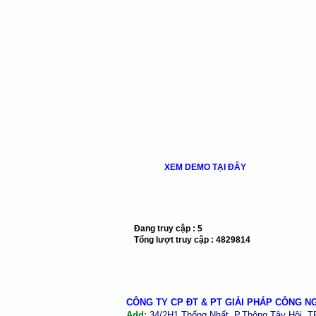
XEM DEMO TẠI ĐÂY
Đang truy cập :
5
Tổng lượt truy cập :
4829814
CÔNG TY CP ĐT & PT GIẢI PHÁP CÔNG N
Add:
34/2H1 Thống Nhất, P.Thông Tây Hội, 