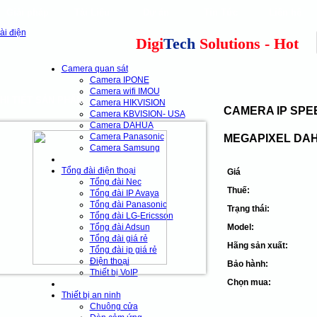
Giải pháp
Tài Liệu
Dự án
Tin Tức
Liên hệ
our clients
cns
Digi
Tech
Solutions - Hotline:
Camera quan sát
Camera IPONE
Camera wifi IMOU
HI TIẾT SẢN PHẨM
Camera HIKVISION
CAMERA IP SPE
Camera KBVISION- USA
Camera DAHUA
Camera Panasonic
MEGAPIXEL DAH
Camera Samsung
Tổng đài điện thoại
Giá
Tổng đài Nec
Thuế:
Tổng đài IP Avaya
Tổng đài Panasonic
Trạng thái:
Tổng đài LG-Ericsson
Tổng đài Adsun
Model:
Tổng đài giá rẻ
Hãng sản xuất:
Tổng đài ip giá rẻ
Điện thoại
Bảo hành:
Thiết bị VoIP
Chọn mua:
Thiết bị an ninh
Chuông cửa