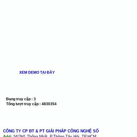
XEM DEMO TẠI ĐÂY
Đang truy cập :
3
Tổng lượt truy cập :
4830354
CÔNG TY CP ĐT & PT GIẢI PHÁP CÔNG NGHỆ SỐ
Add:
34/2H1 Thống Nhất, P.Thông Tây Hội, TP.HCM