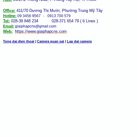
Office:
411/70 Dương Thị Mười, Phường Trung Mỹ Tây
Hotline:
09 3456 9567 - 0913 700 579
Tel:
028-39 848 234 028-371 654 79 ( 6 Lines )
Email:
giaiphapcns@gmail.com
Web:
https://www.giaiphap
cns
.com
Tong dai dien thoai
|
Camera quan sat
|
Lap dat camera