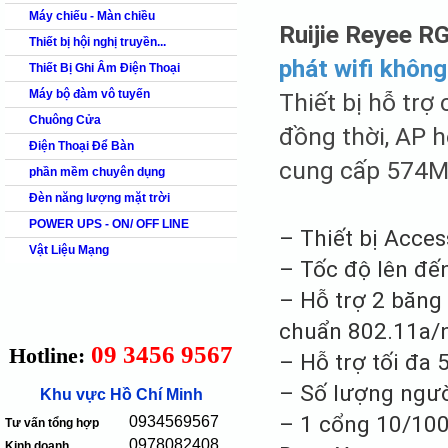
Máy chiếu - Màn chiều
Ruijie Reyee 
Thiết bị hội nghị truyền...
phát wifi không
Thiết Bị Ghi Âm Điện Thoại
Máy bộ đàm vô tuyến
Thiết bị hỗ trợ
Chuông Cửa
đồng thời, AP 
Điện Thoại Để Bàn
cung cấp 574M
phần mềm chuyên dụng
Đèn năng lượng mặt trời
POWER UPS - ON/ OFF LINE
– Thiết bị Acces
Vật Liệu Mạng
– Tốc độ lên đế
– Hỗ trợ 2 băng
chuẩn 802.11a/
09 3456 9567
Hotline:
– Hỗ trợ tối đa 
– Số lượng ngườ
Khu vực Hồ Chí Minh
– 1 cổng 10/10
0934569567
Tư vấn tổng hợp
0978082408
Kinh doanh