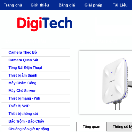
Trang chủ
Giới thiệu
Bảng giá
Giải pháp
Tài Liệu
shops
faq
products
our clients
cns
Camera quan s
DANH MỤC SẢN PHẨM
CHI TIẾT SẢN PHẨM
Camera Theo Bộ
Camera Quan Sát
Tổng Đài Điện Thoại
Thiết bị âm thanh
Máy Chấm Công
Máy Chủ Server
Thiết bị mạng - Wifi
Thiết Bị VoIP
Thiết bị chống sét
Báo Trộm - Báo Cháy
Tổng quan
Thông số k
Chuông báo giờ tự động