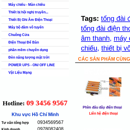
Máy chiếu - Màn chiều
Thiết bị hội nghị truyền...
Tags:
tổng đài 
Thiết Bị Ghi Âm Điện Thoại
tổng đài điện th
Máy bộ đàm vô tuyến
Chuông Cửa
âm thanh
,
máy 
Điện Thoại Để Bàn
chiếu
,
thiết bị 
phần mềm chuyên dụng
Đèn năng lượng mặt trời
CÁC SẢN PHẨM CÙNG 
POWER UPS - ON/ OFF LINE
Vật Liệu Mạng
09 3456 9567
Hotline:
Phím đấu dây điện thoại
Liên hệ điện thoại
Khu vực Hồ Chí Minh
0934569567
Tư vấn tổng hợp
0978082408
Kinh doanh