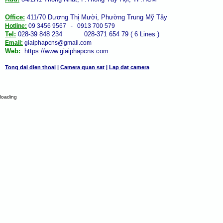
Office:
411/70 Dương Thị Mười, Phường Trung Mỹ Tây
Hotline:
09 3456 9567 - 0913 700 579
Tel:
028-39 848 234 028-371 654 79 ( 6 Lines )
Email:
giaiphapcns@gmail.com
Web:
https://www.giaiphap
cns
.com
Tong dai dien thoai
|
Camera quan sat
|
Lap dat camera
loading