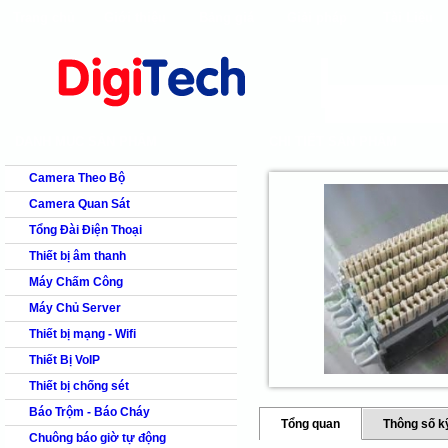
Trang chủ
Giới thiệu
Bảng giá
Giải pháp
Tài Liệu
shops
faq
products
our clients
cns
Camera quan s
DANH MỤC SẢN PHẨM
CHI TIẾT SẢN PHẨM
Camera Theo Bộ
Camera Quan Sát
Tổng Đài Điện Thoại
Thiết bị âm thanh
Máy Chấm Công
Máy Chủ Server
Thiết bị mạng - Wifi
Thiết Bị VoIP
Thiết bị chống sét
Báo Trộm - Báo Cháy
Tổng quan
Thông số k
Chuông báo giờ tự động