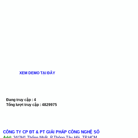
XEM DEMO TẠI ĐÂY
Đang truy cập :
4
Tổng lượt truy cập :
4829975
CÔNG TY CP ĐT & PT GIẢI PHÁP CÔNG NGHỆ SỐ
Add:
34/2H1 Thống Nhất, P.Thông Tây Hội, TP.HCM