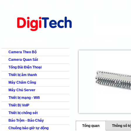
Trang chủ
Giới thiệu
Bảng giá
Giải pháp
Tài Liệu
shops
faq
products
our clients
cns
Camera quan s
DANH MỤC SẢN PHẨM
CHI TIẾT SẢN PHẨM
Camera Theo Bộ
Camera Quan Sát
Tổng Đài Điện Thoại
Thiết bị âm thanh
Máy Chấm Công
Máy Chủ Server
Thiết bị mạng - Wifi
Thiết Bị VoIP
Thiết bị chống sét
Báo Trộm - Báo Cháy
Tổng quan
Thông số k
Chuông báo giờ tự động