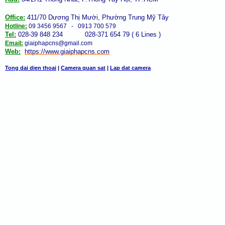
Office:
411/70 Dương Thị Mười, Phường Trung Mỹ Tây
Hotline:
09 3456 9567 - 0913 700 579
Tel:
028-39 848 234 028-371 654 79 ( 6 Lines )
Email:
giaiphapcns@gmail.com
Web:
https://www.giaiphap
cns
.com
Tong dai dien thoai
|
Camera quan sat
|
Lap dat camera