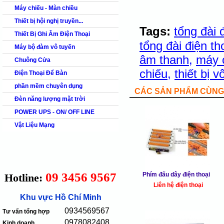
Máy chiếu - Màn chiều
Thiết bị hội nghị truyền...
Tags:
tổng đài 
Thiết Bị Ghi Âm Điện Thoại
tổng đài điện th
Máy bộ đàm vô tuyến
âm thanh
,
máy 
Chuông Cửa
chiếu
,
thiết bị 
Điện Thoại Để Bàn
phần mềm chuyên dụng
CÁC SẢN PHẨM CÙNG 
Đèn năng lượng mặt trời
POWER UPS - ON/ OFF LINE
Vật Liệu Mạng
09 3456 9567
Phím đấu dây điện thoại
Hotline:
Liên hệ điện thoại
Khu vực Hồ Chí Minh
0934569567
Tư vấn tổng hợp
0978082408
Kinh doanh