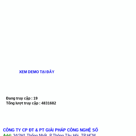
XEM DEMO TẠI ĐÂY
Đang truy cập :
19
Tổng lượt truy cập :
4831682
CÔNG TY CP ĐT & PT GIẢI PHÁP CÔNG NGHỆ SỐ
Add:
34/2H1 Thống Nhất, P.Thông Tây Hội, TP.HCM