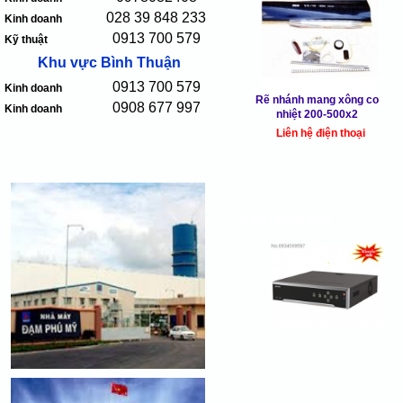
028 39 848 233
Kinh doanh
0913 700 579
Kỹ thuật
Khu vực Bình Thuận
0913 700 579
Kinh doanh
Rẽ nhánh mang xông co
0908 677 997
Kinh doanh
nhiệt 200-500x2
Liên hệ điện thoại
SẢN PHẨM MỚI