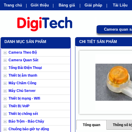
Trang chủ
Giới thiệu
Bảng giá
Giải pháp
Tài Liệu
shops
faq
products
our clients
cns
Camera quan s
DANH MỤC SẢN PHẨM
CHI TIẾT SẢN PHẨM
Camera Theo Bộ
Camera Quan Sát
Tổng Đài Điện Thoại
Thiết bị âm thanh
Máy Chấm Công
Máy Chủ Server
Thiết bị mạng - Wifi
Thiết Bị VoIP
Thiết bị chống sét
Báo Trộm - Báo Cháy
Tổng quan
Thông số k
Chuông báo giờ tự động