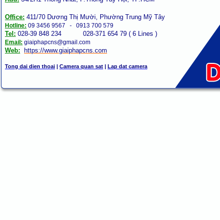
Office:
411/70 Dương Thị Mười, Phường Trung Mỹ Tây
Hotline:
09 3456 9567 - 0913 700 579
Tel:
028-39 848 234 028-371 654 79 ( 6 Lines )
Email:
giaiphapcns@gmail.com
Web:
https://www.giaiphap
cns
.com
Tong dai dien thoai
|
Camera quan sat
|
Lap dat camera