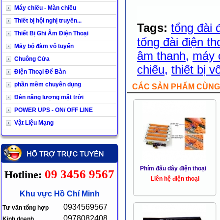
Máy chiếu - Màn chiều
Thiết bị hội nghị truyền...
Tags:
tổng đài 
Thiết Bị Ghi Âm Điện Thoại
tổng đài điện th
Máy bộ đàm vô tuyến
âm thanh
,
máy 
Chuông Cửa
chiếu
,
thiết bị 
Điện Thoại Để Bàn
phần mềm chuyên dụng
CÁC SẢN PHẨM CÙNG 
Đèn năng lượng mặt trời
POWER UPS - ON/ OFF LINE
Vật Liệu Mạng
Phím đấu dây điện thoại
09 3456 9567
Hotline:
Liên hệ điện thoại
Khu vực Hồ Chí Minh
0934569567
Tư vấn tổng hợp
0978082408
Kinh doanh