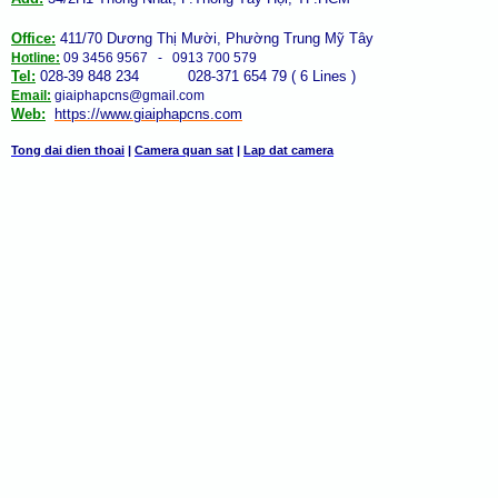
Office:
411/70 Dương Thị Mười, Phường Trung Mỹ Tây
Hotline:
09 3456 9567 - 0913 700 579
Tel:
028-39 848 234 028-371 654 79 ( 6 Lines )
Email:
giaiphapcns@gmail.com
Web:
https://www.giaiphap
cns
.com
Tong dai dien thoai
|
Camera quan sat
|
Lap dat camera