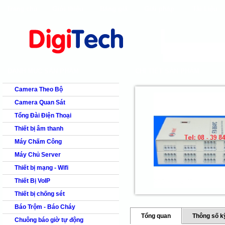
Trang chủ
Giới thiệu
Bảng giá
Giải pháp
Tài Liệu
shops
faq
products
our clients
cns
Camera quan s
DANH MỤC SẢN PHẨM
CHI TIẾT SẢN PHẨM
Camera Theo Bộ
Camera Quan Sát
Tổng Đài Điện Thoại
Thiết bị âm thanh
Máy Chấm Công
Máy Chủ Server
Thiết bị mạng - Wifi
Thiết Bị VoIP
Thiết bị chống sét
Báo Trộm - Báo Cháy
Tổng quan
Thông số k
Chuông báo giờ tự động