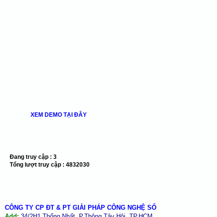
XEM DEMO TẠI ĐÂY
Đang truy cập :
3
Tổng lượt truy cập :
4832030
CÔNG TY CP ĐT & PT GIẢI PHÁP CÔNG NGHỆ SỐ
Add:
34/2H1 Thống Nhất, P.Thông Tây Hội, TP.HCM