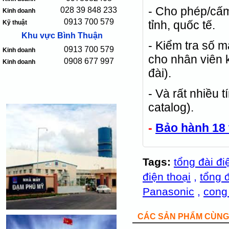
- Cho phép/cấm 
028 39 848 233
Kinh doanh
0913 700 579
tỉnh, quốc tế.
Kỹ thuật
Khu vực Bình Thuận
- Kiểm tra số 
0913 700 579
Kinh doanh
cho nhân viên k
0908 677 997
Kinh doanh
đài).
- Và rất nhiều 
catalog).
-
Bảo hành 18 
Tags:
tổng đài đi
điện thoại
,
tổng đ
Panasonic
,
cong 
CÁC SẢN PHẨM CÙNG 