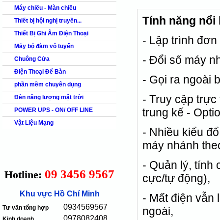
Máy chiếu - Màn chiều
Tính năng nổi
Thiết bị hội nghị truyền...
Thiết Bị Ghi Âm Điện Thoại
- Lập trình đơ
Máy bộ đàm vô tuyến
- Đổi số máy nh
Chuông Cửa
Điện Thoại Để Bàn
- Gọi ra ngoài
phần mềm chuyên dụng
- Truy cập trực
Đèn năng lượng mặt trời
trung kế - Opti
POWER UPS - ON/ OFF LINE
Vật Liệu Mạng
- Nhiều kiểu đ
máy nhánh theo
- Quản lý, tính
09 3456 9567
Hotline:
cực/tự động),
Khu vực Hồ Chí Minh
- Mất điện vẫn 
0934569567
Tư vấn tổng hợp
ngoài,
0978082408
Kinh doanh