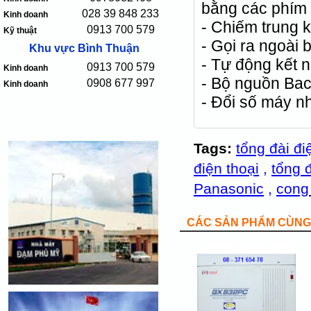
bằng các phím 
028 39 848 233
Kinh doanh
- Chiếm trung k
0913 700 579
Kỹ thuật
- Gọi ra ngoài
Khu vực Bình Thuận
- Tự động kết n
0913 700 579
Kinh doanh
- Bộ nguồn Back
0908 677 997
Kinh doanh
- Đổi số máy n
Tags:
tổng đài đi
điện thoại
,
tổng đ
Panasonic
,
cong 
CÁC SẢN PHẨM CÙNG 