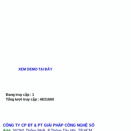
XEM DEMO TẠI ĐÂY
Đang truy cập :
1
Tổng lượt truy cập :
4831660
CÔNG TY CP ĐT & PT GIẢI PHÁP CÔNG NGHỆ SỐ
Add:
34/2H1 Thống Nhất, P.Thông Tây Hội, TP.HCM