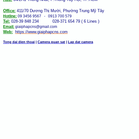
Office:
411/70 Dương Thị Mười, Phường Trung Mỹ Tây
Hotline:
09 3456 9567 - 0913 700 579
Tel:
028-39 848 234 028-371 654 79 ( 6 Lines )
Email:
giaiphapcns@gmail.com
Web:
https://www.giaiphap
cns
.com
Tong dai dien thoai
|
Camera quan sat
|
Lap dat camera