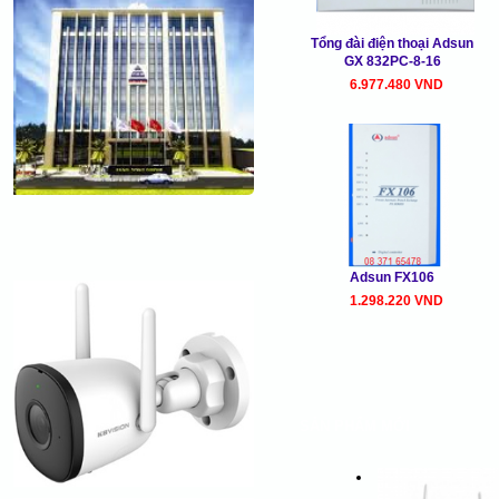
Tổng đài điện thoại Adsun
GX 832PC-8-16
6.977.480 VND
Adsun FX106
1.298.220 VND
SẢN PHẨM MỚI