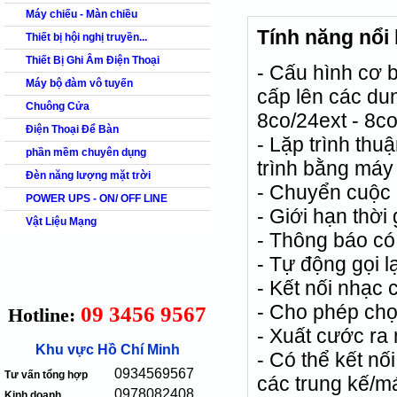
Máy chiếu - Màn chiều
Tính năng nổi
Thiết bị hội nghị truyền...
Thiết Bị Ghi Âm Điện Thoại
- Cấu hình cơ 
Máy bộ đàm vô tuyến
cấp lên các dun
Chuông Cửa
8co/24ext - 8co
Điện Thoại Để Bàn
- Lặp trình thu
phần mềm chuyên dụng
trình bằng máy v
Đèn năng lượng mặt trời
- Chuyển cuộc 
POWER UPS - ON/ OFF LINE
- Giới hạn thời
Vật Liệu Mạng
- Thông báo có
- Tự động gọi l
- Kết nối nhạc
- Cho phép chọ
09 3456 9567
Hotline:
- Xuất cước ra 
Khu vực Hồ Chí Minh
- Có thể kết nố
0934569567
Tư vấn tổng hợp
các trung kế/má
0978082408
Kinh doanh