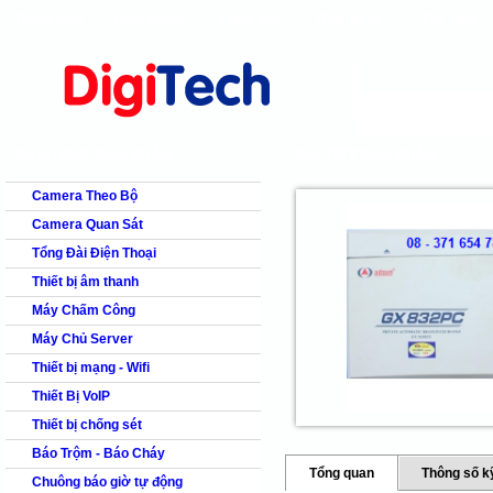
Trang chủ
Giới thiệu
Bảng giá
Giải pháp
Tài Liệu
shops
faq
products
our clients
cns
Camera quan s
DANH MỤC SẢN PHẨM
CHI TIẾT SẢN PHẨM
Camera Theo Bộ
Camera Quan Sát
Tổng Đài Điện Thoại
Thiết bị âm thanh
Máy Chấm Công
Máy Chủ Server
Thiết bị mạng - Wifi
Thiết Bị VoIP
Thiết bị chống sét
Báo Trộm - Báo Cháy
Tổng quan
Thông số k
Chuông báo giờ tự động