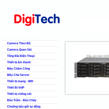
Trang chủ
Giới thiệu
Bảng giá
Giải pháp
Tài Liệu
shops
faq
products
our clients
cns
Camera quan s
DANH MỤC SẢN PHẨM
CHI TIẾT SẢN PHẨM
Camera Theo Bộ
Camera Quan Sát
Tổng Đài Điện Thoại
Thiết bị âm thanh
Máy Chấm Công
Máy Chủ Server
Thiết bị mạng - Wifi
Thiết Bị VoIP
Thiết bị chống sét
Báo Trộm - Báo Cháy
Chuông báo giờ tự động