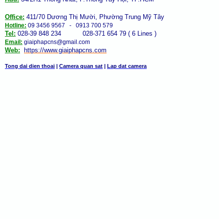
Office:
411/70 Dương Thị Mười, Phường Trung Mỹ Tây
Hotline:
09 3456 9567 - 0913 700 579
Tel:
028-39 848 234 028-371 654 79 ( 6 Lines )
Email:
giaiphapcns@gmail.com
Web:
https://www.giaiphap
cns
.com
Tong dai dien thoai
|
Camera quan sat
|
Lap dat camera