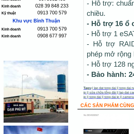
- Hỗ trợ: chuẩ
028 39 848 233
Kinh doanh
chiều.
0913 700 579
Kỹ thuật
Khu vực Bình Thuận
- Hỗ trợ 16 
0913 700 579
Kinh doanh
- Hỗ trợ 1 eSA
0908 677 997
Kinh doanh
- Hỗ trợ RAID
phép mở rộng k
- Hỗ trợ 128 n
- Bảo hành: 2
Tags
:
|
lap dat tong dai
||
tong dai n
ip
||
sửa chữa tổng đài
||
lap dat ca
ip
||
tong dai
||
tong dai ip
||
camera
CÁC SẢN PHẨM CÙNG 