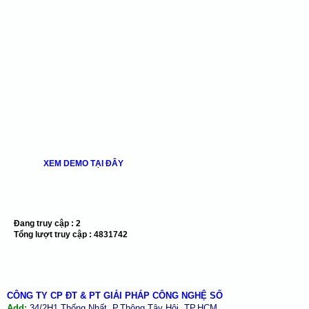
XEM DEMO TẠI ĐÂY
Đang truy cập :
2
Tổng lượt truy cập :
4831742
CÔNG TY CP ĐT & PT GIẢI PHÁP CÔNG NGHỆ SỐ
Add:
34/2H1 Thống Nhất, P.Thông Tây Hội, TP.HCM