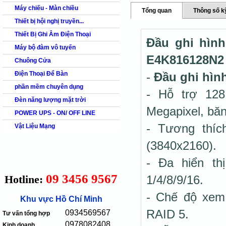
Máy chiếu - Màn chiều
Tổng quan
Thông số k
Thiết bị hội nghị truyền...
Thiết Bị Ghi Âm Điện Thoại
Đầu ghi hình
Máy bộ đàm vô tuyến
E4K816128N2
Chuông Cửa
Điện Thoại Để Bàn
-
Đầu ghi hìn
phần mềm chuyên dụng
- Hỗ trợ 128
Đèn năng lượng mặt trời
Megapixel, băn
POWER UPS - ON/ OFF LINE
- Tương thíc
Vật Liệu Mạng
(3840x2160).
- Đa hiển thị
09 3456 9567
Hotline:
1/4/8/9/16.
- Chế độ xem
Khu vực Hồ Chí Minh
RAID 5.
0934569567
Tư vấn tổng hợp
0978082408
Kinh doanh