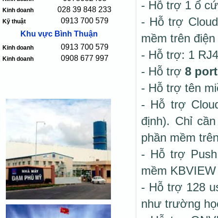
- Hỗ trợ 1 ổ c
028 39 848 233
Kinh doanh
- Hỗ trợ Clou
0913 700 579
Kỹ thuật
Khu vực Bình Thuận
mềm trên điện 
0913 700 579
Kinh doanh
- Hỗ trợ: 1 RJ4
0908 677 997
Kinh doanh
- Hỗ trợ
8 por
- Hỗ trợ tên 
- Hỗ trợ Clou
định). Chỉ cầ
phần mềm trên 
- Hỗ trợ Push
mềm KBVIEW
- Hỗ trợ 128 u
như trường họ