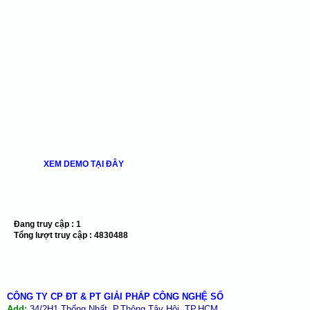
XEM DEMO TẠI ĐÂY
Đang truy cập :
1
Tổng lượt truy cập :
4830488
CÔNG TY CP ĐT & PT GIẢI PHÁP CÔNG NGHỆ SỐ
Add:
34/2H1 Thống Nhất, P.Thông Tây Hội, TP.HCM