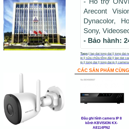
- Hỗ trợ ONVI
Arecont Visi
Dynacolor, H
Sony, Videosec
- Bảo hành: 2
Tags
:
|
lap dat tong dai
||
tong dai n
ip
||
sửa chữa tổng đài
||
lap dat ca
ip
||
tong dai
||
tong dai ip
||
camera
CÁC SẢN PHẨM CÙNG 
Đầu ghi hình camera IP 8
kênh KBVISION KX-
A8114PN2