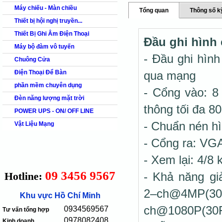
Máy chiếu - Màn chiều
Tổng quan
Thông số k
Thiết bị hội nghị truyền...
Thiết Bị Ghi Âm Điện Thoại
Đầu ghi hình
Máy bộ đàm vô tuyến
- Đầu ghi hìn
Chuông Cửa
Điện Thoại Để Bàn
qua mạng
phần mềm chuyên dụng
- Cổng vào: 8
Đèn năng lượng mặt trời
thông tối đa 8
POWER UPS - ON/ OFF LINE
- Chuẩn nén h
Vật Liệu Mạng
- Cổng ra: VG
- Xem lại: 4/8 
09 3456 9567
Hotline:
- Khả năng g
2–ch@4MP
Khu vực Hồ Chí Minh
ch@1080P(30F
0934569567
Tư vấn tổng hợp
0978082408
Kinh doanh