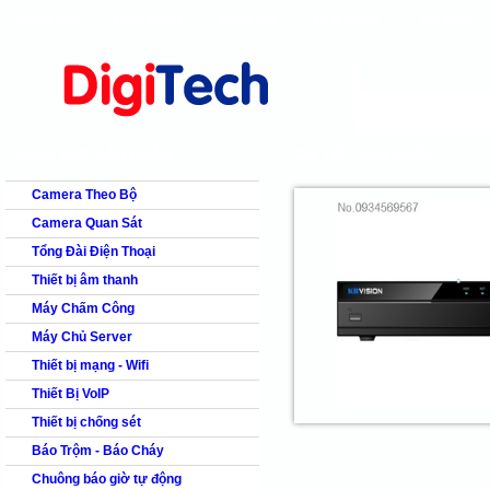
Trang chủ
Giới thiệu
Bảng giá
Giải pháp
Tài Liệu
shops
faq
products
our clients
cns
Camera quan s
DANH MỤC SẢN PHẨM
CHI TIẾT SẢN PHẨM
Camera Theo Bộ
Camera Quan Sát
Tổng Đài Điện Thoại
Thiết bị âm thanh
Máy Chấm Công
Máy Chủ Server
Thiết bị mạng - Wifi
Thiết Bị VoIP
Thiết bị chống sét
Báo Trộm - Báo Cháy
Chuông báo giờ tự động