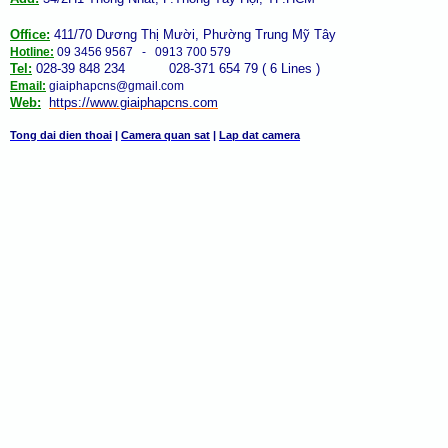
Office:
411/70 Dương Thị Mười, Phường Trung Mỹ Tây
Hotline:
09 3456 9567 - 0913 700 579
Tel:
028-39 848 234 028-371 654 79 ( 6 Lines )
Email:
giaiphapcns@gmail.com
Web:
https://www.giaiphap
cns
.com
Tong dai dien thoai
|
Camera quan sat
|
Lap dat camera