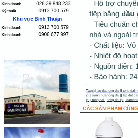
- Hỗ trợ chuyể
028 39 848 233
Kinh doanh
0913 700 579
Kỹ thuật
tiếp bằng
đầu 
Khu vực Bình Thuận
- Tiêu chuẩn c
0913 700 579
Kinh doanh
nhà và ngoài tr
0908 677 997
Kinh doanh
- Chất liệu: Vỏ 
- Nhiệt độ hoạ
- Nguồn điện:
- Bảo hành: 24
Tags
:
|
lap dat tong dai
||
tong dai n
ip
||
sửa chữa tổng đài
||
lap dat ca
ip
||
tong dai
||
tong dai ip
||
camera
CÁC SẢN PHẨM CÙNG 