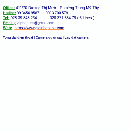
Office:
411/70 Dương Thị Mười, Phường Trung Mỹ Tây
Hotline:
09 3456 9567 - 0913 700 579
Tel:
028-39 848 234 028-371 654 79 ( 6 Lines )
Email:
giaiphapcns@gmail.com
Web:
https://www.giaiphap
cns
.com
Tong dai dien thoai
|
Camera quan sat
|
Lap dat camera