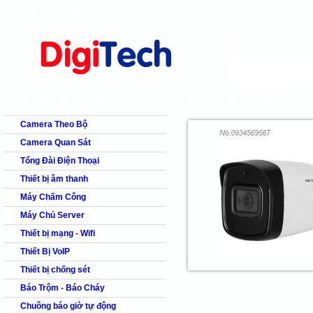
Trang chủ
Giới thiệu
Bảng giá
Giải pháp
Tài Liệu
shops
faq
products
our clients
cns
Camera quan s
DANH MỤC SẢN PHẨM
CHI TIẾT SẢN PHẨM
Camera Theo Bộ
Camera Quan Sát
Tổng Đài Điện Thoại
Thiết bị âm thanh
Máy Chấm Công
Máy Chủ Server
Thiết bị mạng - Wifi
Thiết Bị VoIP
Thiết bị chống sét
Báo Trộm - Báo Cháy
Chuông báo giờ tự động