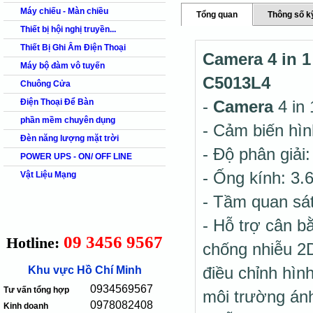
Máy chiếu - Màn chiều
Tổng quan
Thông số k
Thiết bị hội nghị truyền...
Thiết Bị Ghi Âm Điện Thoại
Camera 4 in 
Máy bộ đàm vô tuyến
C5013L4
Chuông Cửa
Điện Thoại Để Bàn
-
Camera
4 in
phần mềm chuyên dụng
- Cảm biến hìn
Đèn năng lượng mặt trời
- Độ phân giả
POWER UPS - ON/ OFF LINE
- Ống kính: 3.
Vật Liệu Mạng
- Tầm quan sát
- Hỗ trợ cân b
09 3456 9567
Hotline:
chống nhiễu 2
điều chỉnh hìn
Khu vực Hồ Chí Minh
0934569567
Tư vấn tổng hợp
môi trường án
0978082408
Kinh doanh