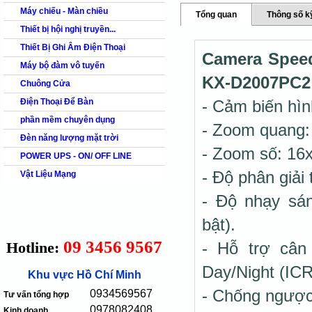
Máy chiếu - Màn chiều
Tổng quan
Thông số k
Thiết bị hội nghị truyền...
Thiết Bị Ghi Âm Điện Thoại
Camera Spee
Máy bộ đàm vô tuyến
KX-D2007PC2
Chuông Cửa
Điện Thoại Để Bàn
- Cảm biến hìn
phần mềm chuyên dụng
- Zoom quang:
Đèn năng lượng mặt trời
- Zoom số: 16x
POWER UPS - ON/ OFF LINE
- Độ phân giải
Vật Liệu Mạng
- Độ nhạy sá
bật).
09 3456 9567
Hotline:
- Hỗ trợ cân
Day/Night (IC
Khu vực Hồ Chí Minh
- Chống ngược
0934569567
Tư vấn tổng hợp
0978082408
Kinh doanh