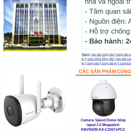
nhà và ngoài tr
- Tầm quan sá
- Nguồn điện:
- Hỗ trợ chống
- Bảo hành: 2
Tags
:
|
lap dat tong dai
||
tong dai n
ip
||
sửa chữa tổng đài
||
lap dat ca
ip
||
tong dai
||
tong dai ip
||
camera
CÁC SẢN PHẨM CÙNG 
Camera Speed Dome hồng
ngoại 2.0 Megapixel
KBVISION KX-C2007ePC2