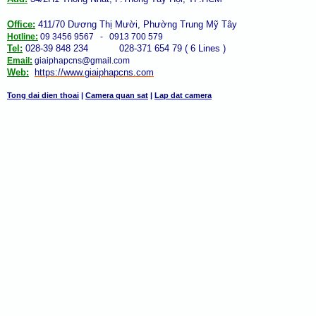
Office:
411/70 Dương Thị Mười, Phường Trung Mỹ Tây
Hotline:
09 3456 9567 - 0913 700 579
Tel:
028-39 848 234 028-371 654 79 ( 6 Lines )
Email:
giaiphapcns@gmail.com
Web:
https://www.giaiphap
cns
.com
Tong dai dien thoai
|
Camera quan sat
|
Lap dat camera