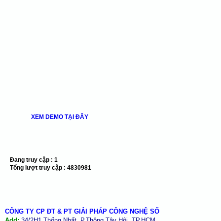
XEM DEMO TẠI ĐÂY
Đang truy cập :
1
Tổng lượt truy cập :
4830981
CÔNG TY CP ĐT & PT GIẢI PHÁP CÔNG NGHỆ SỐ
Add:
34/2H1 Thống Nhất, P.Thông Tây Hội, TP.HCM