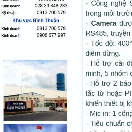
- Công nghệ S
028 39 848 233
Kinh doanh
trong môi trườ
0913 700 579
Kỹ thuật
Khu vực Bình Thuận
-
Camera
đượ
0913 700 579
Kinh doanh
RS485, truyền 
0908 677 997
Kinh doanh
- Tốc độ: 400
điểm dừng.
- Hỗ trợ cài đ
minh, 5 nhóm đ
- Hỗ trợ 2 báo
tắc từ hoặc P
khiển thiết bị k
- Mic in: 1 cổ
- Tiêu chuẩn c