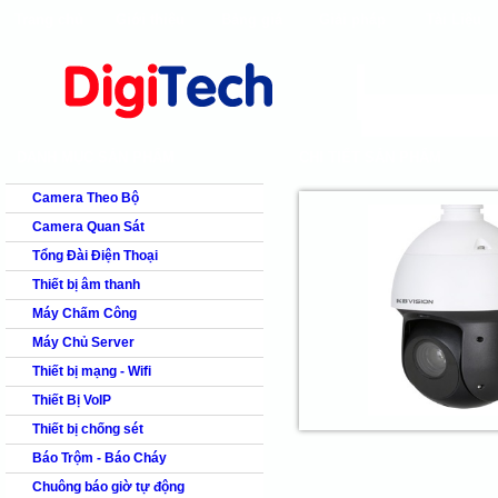
Trang chủ
Giới thiệu
Bảng giá
Giải pháp
Tài Liệu
shops
faq
products
our clients
cns
Camera quan s
DANH MỤC SẢN PHẨM
CHI TIẾT SẢN PHẨM
Camera Theo Bộ
Camera Quan Sát
Tổng Đài Điện Thoại
Thiết bị âm thanh
Máy Chấm Công
Máy Chủ Server
Thiết bị mạng - Wifi
Thiết Bị VoIP
Thiết bị chống sét
Báo Trộm - Báo Cháy
Chuông báo giờ tự động