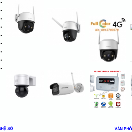
GHỆ SỐ
VĂN PHÒ