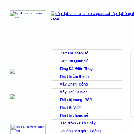
Trang chủ
Giới thiệu
Bảng giá
shops
faq
products
DANH MỤC SẢN PHẨM
C
Camera Theo Bộ
Camera Quan Sát
Tổng Đài Điện Thoại
Thiết bị âm thanh
Máy Chấm Công
Máy Chủ Server
Thiết bị mạng - Wifi
Thiết Bị VoIP
Thiết bị chống sét
Báo Trộm - Báo Cháy
Chuông báo giờ tự động