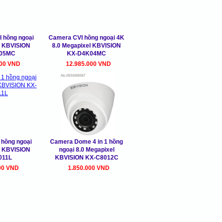
 hồng ngoại
Camera CVI hồng ngoại 4K
l KBVISION
8.0 Megapixel KBVISION
05MC
KX-D4K04MC
000 VND
12.985.000 VND
 hồng ngoại
Camera Dome 4 in 1 hồng
l KBVISION
ngoại 8.0 Megapixel
011L
KBVISION KX-C8012C
00 VND
1.850.000 VND