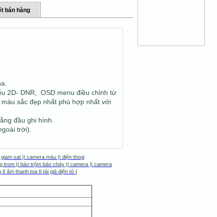
t bán hàng
óa.
iễu 2D- DNR, OSD menu điều chỉnh từ
à màu sắc đẹp nhất phù hợp nhất với
ằng đầu ghi hình.
goài trời).
 giam sat
||
camera màu
||
điện thoại
g trom
||
báo trộm báo cháy
||
camera
||
camera
g
II
âm thanh toa
II
tải giả điện tử
I