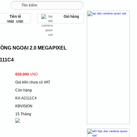
Tiền tệ
Giỏ hàng
93 456 9 567
VND
USD
HỒNG NGOẠI 2.0 MEGAPIXEL
111C4
650.000
VND
Giá trên chưa có VAT
Còn hàng
KX-A2111C4
KBVISION
15 Tháng