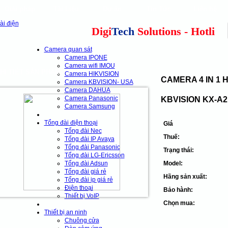
Giải pháp
Tài Liệu
Dự án
Tin Tức
Liên hệ
our clients
cns
Digi
Tech
Solutions - Hotline: 0
Camera quan sát
Camera IPONE
Camera wifi IMOU
HI TIẾT SẢN PHẨM
Camera HIKVISION
CAMERA 4 IN 1 
Camera KBVISION- USA
Camera DAHUA
Camera Panasonic
KBVISION KX-A2
Camera Samsung
Tổng đài điện thoại
Giá
Tổng đài Nec
Thuế:
Tổng đài IP Avaya
Tổng đài Panasonic
Trạng thái:
Tổng đài LG-Ericsson
Tổng đài Adsun
Model:
Tổng đài giá rẻ
Hãng sản xuất:
Tổng đài ip giá rẻ
Điện thoại
Bảo hành:
Thiết bị VoIP
Chọn mua:
Thiết bị an ninh
Chuông cửa