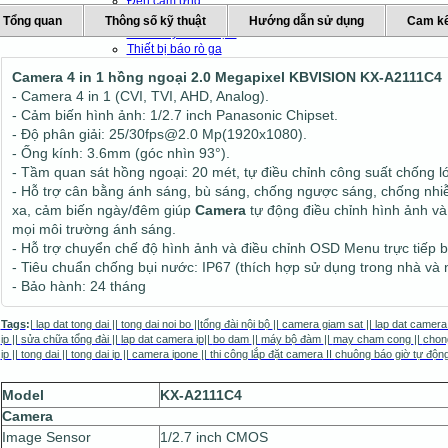
Đèn cảm ứng
Đèn báo trộm
Tổng quan
Thông số kỹ thuật
Hướng dẫn sử dụng
Cam kế
Báo cháy - Báo trộm
Thiết bị báo rò ga
Thiết bị báo khach
Camera 4 in 1 hồng ngoại 2.0 Megapixel KBVISION KX-A2111C4
Thiết bị chống sét
- Camera 4 in 1 (CVI, TVI, AHD, Analog).
Thiết bị văn phòng
- Cảm biến hình ảnh: 1/2.7 inch Panasonic Chipset.
Thiết bị mạng - Wifi
- Độ phân giải: 25/30fps@2.0 Mp(1920x1080).
Máy chủ
- Ống kính: 3.6mm (góc nhìn 93°).
Máy bộ đàm
- Tầm quan sát hồng ngoại: 20 mét, tự điều chỉnh công suất chống l
Máy chấm công
- Hỗ trợ cân bằng ánh sáng, bù sáng, chống ngược sáng, chống nh
Máy chiếu và phụ kiện
xa, cảm biến ngày/đêm giúp
Chuông báo giờ tự động
Camera
tự động điều chỉnh hình ảnh v
mọi môi trường ánh sáng.
- Hỗ trợ chuyển chế độ hình ảnh và điều chỉnh OSD Menu trực tiếp b
- Tiêu chuẩn chống bụi nước: IP67 (thích hợp sử dụng trong nhà và n
- Bảo hành: 24 tháng
Tags
:
|
lap dat tong dai
||
tong dai noi bo
||
tổng đài nội bộ
||
camera giam sat
||
lap dat camera
ip
||
sửa chữa tổng đài
||
lap dat camera ip
||
bo dam
||
máy bộ đàm
||
may cham cong
||
chon
ip
||
tong dai
||
tong dai ip
||
camera ipone
|
|
thi công lắp đặt camera
II
chuông báo giờ tự độn
Model
KX-A2111C4
Camera
Image Sensor
1/2.7 inch CMOS