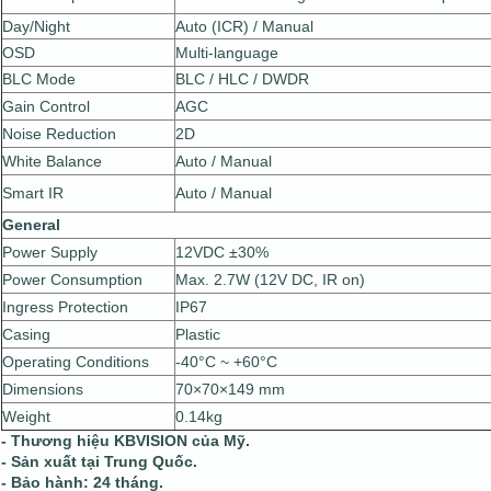
Day/Night
Auto (ICR) / Manual
OSD
Multi-language
BLC Mode
BLC / HLC / DWDR
Gain Control
AGC
Noise Reduction
2D
White Balance
Auto / Manual
Smart IR
Auto / Manual
General
Power Supply
12VDC ±30%
Power Consumption
Max. 2.7W (12V DC, IR on)
Ingress Protection
IP67
Casing
Plastic
Operating Conditions
-40°C ~ +60°C
Dimensions
70×70×149 mm
Weight
0.14kg
- Thương hiệu KBVISION của Mỹ.
- Sản xuất tại Trung Quốc.
- Bảo hành: 24 tháng.