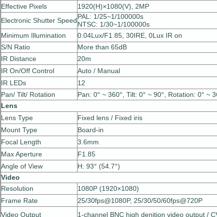
Effective Pixels
1920(H)×1080(V), 2MP
PAL: 1/25~1/100000s
Electronic Shutter Speed
NTSC: 1/30~1/100000s
Minimum Illumination
0.04Lux/F1.85, 30IRE, 0Lux IR on
S/N Ratio
More than 65dB
IR Distance
20m
IR On/Off Control
Auto / Manual
IR LEDs
12
Pan/ Tilt/ Rotation
Pan: 0° ~ 360°, Tilt: 0° ~ 90°, Rotation: 0° ~ 
Lens
Lens Type
Fixed lens / Fixed iris
Mount Type
Board-in
Focal Length
3.6mm
Max Aperture
F1.85
Angle of View
H: 93° (54.7°)
Video
Resolution
1080P (1920×1080)
Frame Rate
25/30fps@1080P, 25/30/50/60fps@720P
Video Output
1-channel BNC high de­nition video output / 