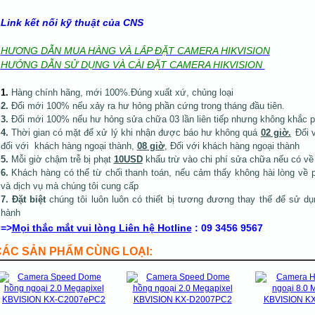
Link kết nối kỹ thuật của CNS
HƯƠNG DẪN MUA HÀNG VÀ LẮP ĐẶT CAMERA HIKVISION
HƯỚNG DẪN SỬ DỤNG VÀ CÀI ĐẶT CAMERA HIKVISION
1
.
Hàng chính hãng, mới 100%.Đúng xuất xứ, chủng loại
2.
Đổi mới 100% nếu xảy ra hư hỏng phần cứng trong tháng đầu tiên.
3.
Đổi mới 100% nếu hư hỏng sửa chữa 03 lần liên tiếp nhưng không khắc 
4.
Thời gian có mặt để xử lý khi nhận được báo hư không quá
02 giờ.
Đối 
đối với khách hàng ngoại thành,
08 giờ
, Đối với khách hàng ngoại thành
5.
Mỗi giờ chậm trễ bị phạt
10USD
khấu trừ vào chi phí sửa chữa nếu có về
6.
Khách hàng có thể từ chối thanh toán, nếu cảm thấy không hài lòng về 
và dịch vụ mà
chúng tôi cung cấp
7.
Đặt biệt
chúng tôi luôn luôn có thiết bị tương đương thay thế để sử dụ
hành
=>
Mọi thắc mắt vui lòng Liên hệ Hotline
: 09 3456 9567
CÁC SẢN PHẨM CÙNG LOẠI: