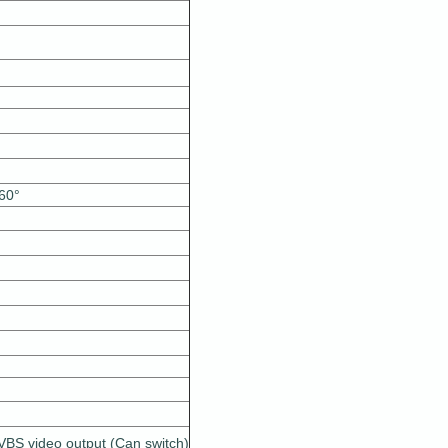
360°
CVBS video output (Can switch)