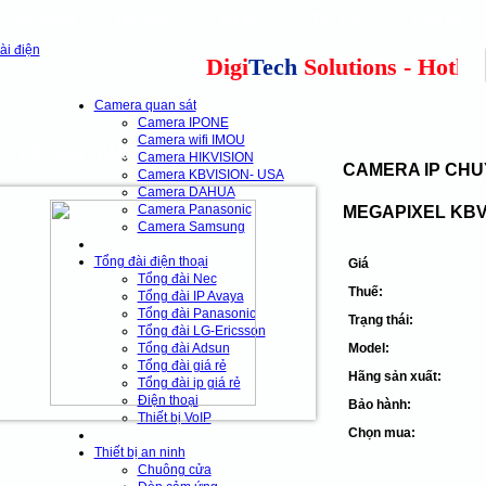
Giải pháp
Tài Liệu
Dự án
Tin Tức
Liên hệ
our clients
cns
Digi
Tech
Solutions - Hotline:
Camera quan sát
Camera IPONE
Camera wifi IMOU
HI TIẾT SẢN PHẨM
Camera HIKVISION
CAMERA IP CHU
Camera KBVISION- USA
Camera DAHUA
Camera Panasonic
MEGAPIXEL KBV
Camera Samsung
Tổng đài điện thoại
Giá
Tổng đài Nec
Thuế:
Tổng đài IP Avaya
Tổng đài Panasonic
Trạng thái:
Tổng đài LG-Ericsson
Tổng đài Adsun
Model:
Tổng đài giá rẻ
Hãng sản xuất:
Tổng đài ip giá rẻ
Điện thoại
Bảo hành:
Thiết bị VoIP
Chọn mua:
Thiết bị an ninh
Chuông cửa