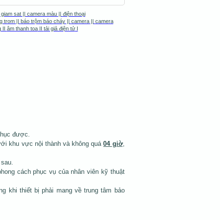
 giam sat
||
camera màu
||
điện thoại
g trom
||
báo trộm báo cháy
||
camera
||
camera
g
II
âm thanh toa
II
tải giả điện tử
I
phục được.
với khu vực nội thành và không quá
04 giờ
,
 sau.
phong cách phục vụ của nhân viên kỹ thuật
ng khi thiết bị phải mang về trung tâm bảo