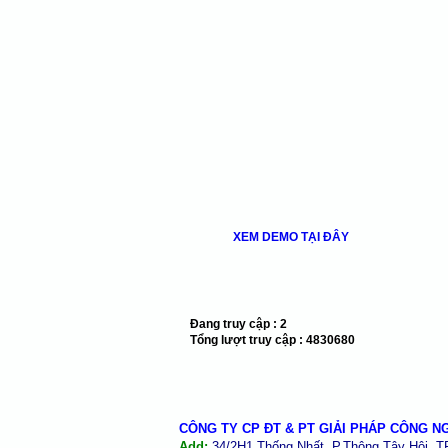
XEM DEMO TẠI ĐÂY
Đang truy cập :
2
Tổng lượt truy cập :
4830680
CÔNG TY CP ĐT & PT GIẢI PHÁP CÔNG N
Add:
34/2H1 Thống Nhất, P.Thông Tây Hội, 