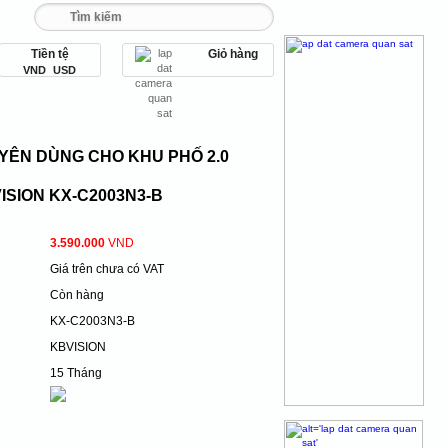
Tiền tệ
Giỏ hàng
 093 456 9 567
VND
USD
YÊN DÙNG CHO KHU PHỐ 2.0
ISION KX-C2003N3-B
3.590.000
VND
Giá trên chưa có VAT
Còn hàng
KX-C2003N3-B
KBVISION
15 Tháng