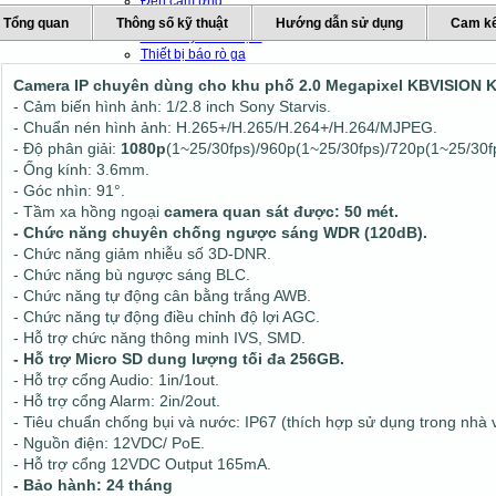
Đèn cảm ứng
Đèn báo trộm
Tổng quan
Thông số kỹ thuật
Hướng dẫn sử dụng
Cam kế
Báo cháy - Báo trộm
Thiết bị báo rò ga
Thiết bị báo khach
Camera IP chuyên dùng cho khu phố 2.0 Megapixel KBVISION 
Thiết bị chống sét
- Cảm biến hình ảnh: 1/2.8 inch Sony Starvis.
Thiết bị văn phòng
- Chuẩn nén hình ảnh: H.265+/H.265/H.264+/H.264/MJPEG.
Thiết bị mạng - Wifi
- Độ phân giải:
1080p
(1~25/30fps)/960p(1~25/30fps)/720p(1~25/30f
Máy chủ
- Ống kính: 3.6mm.
Máy bộ đàm
- Góc nhìn: 91°.
Máy chấm công
- Tầm xa hồng ngoại
camera quan sát
được: 50 mét.
Máy chiếu và phụ kiện
- Chức năng chuyên chống ngược sáng WDR (120dB).
Chuông báo giờ tự động
- Chức năng giảm nhiễu số 3D-DNR.
- Chức năng bù ngược sáng BLC.
- Chức năng tự động cân bằng trắng AWB.
- Chức năng tự động điều chỉnh độ lợi AGC.
- Hỗ trợ chức năng thông minh IVS, SMD.
- Hỗ trợ Micro SD dung lượng tối đa 256GB.
- Hỗ trợ cổng Audio: 1in/1out.
- Hỗ trợ cổng Alarm: 2in/2out.
- Tiêu chuẩn chống bụi và nước: IP67 (thích hợp sử dụng trong nhà v
- Nguồn điện: 12VDC/ PoE.
- Hỗ trợ cổng 12VDC Output 165mA.
- Bảo hành: 24 tháng