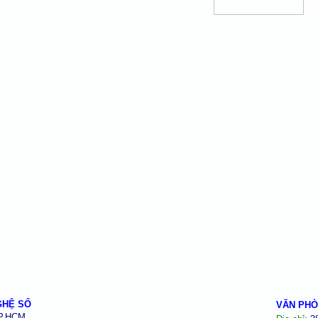
GHỆ SỐ
VĂN PHÒ
TP.HCM