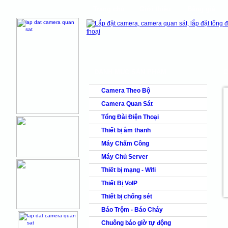
Trang chủ
Giới thiệu
Bảng giá
shops
faq
products
DANH MỤC SẢN PHẨM
C
Camera Theo Bộ
Camera Quan Sát
Tổng Đài Điện Thoại
Thiết bị âm thanh
Máy Chấm Công
Máy Chủ Server
Thiết bị mạng - Wifi
Thiết Bị VoIP
Thiết bị chống sét
Báo Trộm - Báo Cháy
Chuông báo giờ tự động