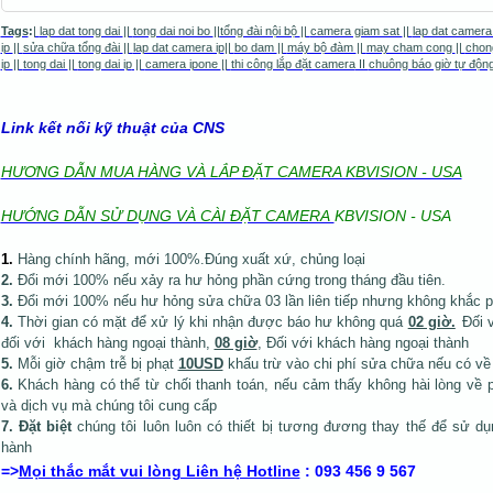
Tags
:
|
lap dat tong dai
||
tong dai noi bo
||
tổng đài nội bộ
||
camera giam sat
||
lap dat camera
ip
||
sửa chữa tổng đài
||
lap dat camera ip
||
bo dam
||
máy bộ đàm
||
may cham cong
||
chon
ip
||
tong dai
||
tong dai ip
||
camera ipone
|
|
thi công lắp đặt camera
II
chuông báo giờ tự độn
Link kết nối kỹ thuật của CNS
HƯƠNG DẪN MUA HÀNG VÀ LẮP ĐẶT CAMERA KBVISION - USA
HƯỚNG DẪN SỬ DỤNG VÀ CÀI ĐẶT CAMERA
KBVISION - USA
1
.
Hàng chính hãng, mới 100%.Đúng xuất xứ, chủng loại
2.
Đổi mới 100% nếu xảy ra hư hỏng phần cứng trong tháng đầu tiên.
3.
Đổi mới 100% nếu hư hỏng sửa chữa 03 lần liên tiếp nhưng không khắc 
4.
Thời gian có mặt để xử lý khi nhận được báo hư không quá
02 giờ.
Đối 
đối với khách hàng ngoại thành,
08 giờ
, Đối với khách hàng ngoại thành
5.
Mỗi giờ chậm trễ bị phạt
10USD
khấu trừ vào chi phí sửa chữa nếu có về
6.
Khách hàng có thể từ chối thanh toán, nếu cảm thấy không hài lòng về 
và dịch vụ mà
chúng tôi cung cấp
7.
Đặt biệt
chúng tôi luôn luôn có thiết bị tương đương thay thế để sử dụ
hành
=>
Mọi thắc mắt vui lòng Liên hệ Hotline
: 093 456 9 567