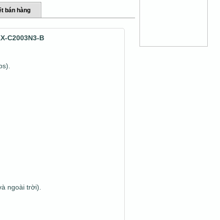
t bán hàng
KX-C2003N3-B
ps).
à ngoài trời).