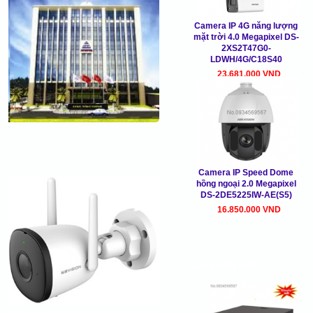
Camera IP 4G năng lượng
mặt trời 4.0 Megapixel DS-
2XS2T47G0-
LDWH/4G/C18S40
23.681.000 VND
Camera IP Speed Dome
hồng ngoại 2.0 Megapixel
DS-2DE5225IW-AE(S5)
16.850.000 VND
SẢN PHẨM MỚI