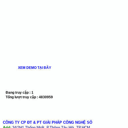
XEM DEMO TẠI ĐÂY
Đang truy cập :
1
Tổng lượt truy cập :
4830959
CÔNG TY CP ĐT & PT GIẢI PHÁP CÔNG NGHỆ SỐ
Add:
34/2H1 Thống Nhất, P.Thông Tây Hội, TP.HCM