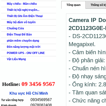
Máy chiếu - Màn chiều
Tổng quan
Thông số k
Thiết bị hội nghị truyền...
Thiết Bị Ghi Âm Điện Thoại
Camera IP Do
Máy bộ đàm vô tuyến
2CD1123G0E-
Chuông Cửa
Điện Thoại Để Bàn
- DS-2CD1123
phần mềm chuyên dụng
Megapixel.
Đèn năng lượng mặt trời
- Cảm biến hì
POWER UPS - ON/ OFF LINE
- Độ phân giải
Vật Liệu Mạng
- Chuẩn nén hì
- Độ nhạy sán
09 3456 9567
Hotline:
- Ống kính: 
- Tầm quan sá
Khu vực Hồ Chí Minh
- Chức năng 
0934569567
Tư vấn tổng hợp
0978082408
Kinh doanh