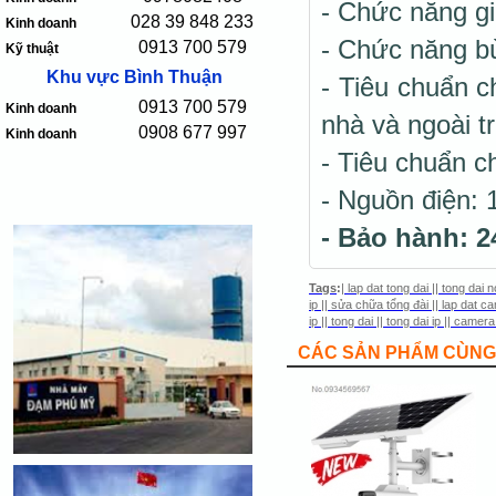
- Chức năng g
028 39 848 233
Kinh doanh
- Chức năng b
0913 700 579
Kỹ thuật
Khu vực Bình Thuận
- Tiêu chuẩn c
0913 700 579
Kinh doanh
nhà và ngoài tr
0908 677 997
Kinh doanh
- Tiêu chuẩn c
- Nguồn điện:
- Bảo hành: 2
Tags
:
|
lap dat tong dai
||
tong dai n
ip
||
sửa chữa tổng đài
||
lap dat ca
ip
||
tong dai
||
tong dai ip
||
camera
CÁC SẢN PHẨM CÙNG 