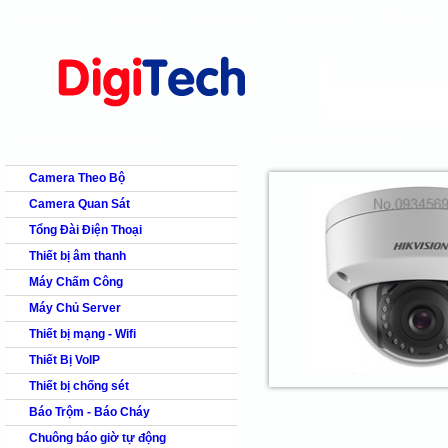
Trang chủ
Giới thiệu
Bảng giá
Giải pháp
Tài Liệu
shops
faq
products
our clients
cns
D
Camera quan s
DANH MỤC SẢN PHẨM
CHI TIẾT SẢN PHẨM
Camera Theo Bộ
Camera Quan Sát
Tổng Đài Điện Thoại
Thiết bị âm thanh
Máy Chấm Công
Máy Chủ Server
Thiết bị mạng - Wifi
Thiết Bị VoIP
Thiết bị chống sét
Báo Trộm - Báo Cháy
Chuông báo giờ tự động