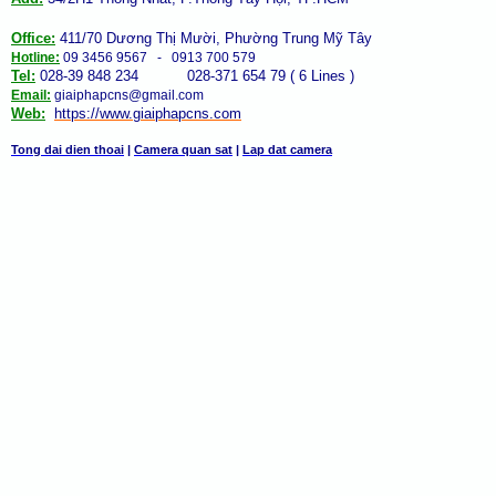
Office:
411/70 Dương Thị Mười, Phường Trung Mỹ Tây
Hotline:
09 3456 9567 - 0913 700 579
Tel:
028-39 848 234 028-371 654 79 ( 6 Lines )
Email:
giaiphapcns@gmail.com
Web:
https://www.giaiphap
cns
.com
Tong dai dien thoai
|
Camera quan sat
|
Lap dat camera