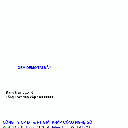
XEM DEMO TẠI ĐÂY
Đang truy cập :
6
Tổng lượt truy cập :
4830009
CÔNG TY CP ĐT & PT GIẢI PHÁP CÔNG NGHỆ SỐ
Add:
34/2H1 Thống Nhất, P.Thông Tây Hội, TP.HCM