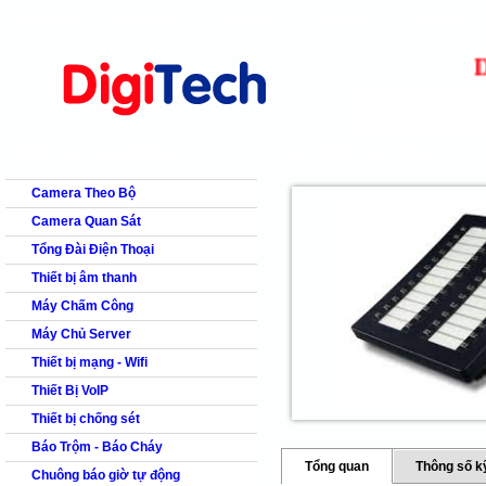
Trang chủ
Giới thiệu
Bảng giá
Giải pháp
Tài Liệu
shops
faq
products
our clients
cns
Dig
Camera quan s
DANH MỤC SẢN PHẨM
CHI TIẾT SẢN PHẨM
Camera Theo Bộ
Camera Quan Sát
Tổng Đài Điện Thoại
Thiết bị âm thanh
Máy Chấm Công
Máy Chủ Server
Thiết bị mạng - Wifi
Thiết Bị VoIP
Thiết bị chống sét
Báo Trộm - Báo Cháy
Tổng quan
Thông số k
Chuông báo giờ tự động