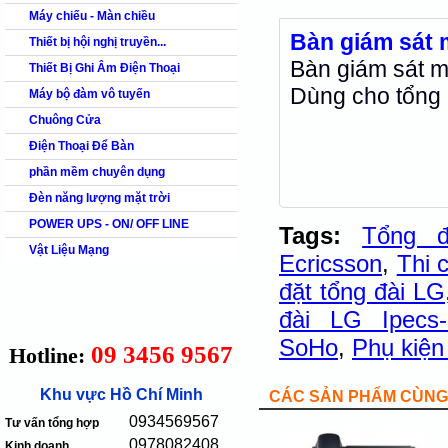
Máy chiếu - Màn chiều
Bàn giám sá
Thiết bị hội nghị truyền...
Bàn giám sát 
Thiết Bị Ghi Âm Điện Thoại
Dùng cho tổng 
Máy bộ đàm vô tuyến
Chuông Cửa
Điện Thoại Để Bàn
phần mềm chuyên dụng
Đèn năng lượng mặt trời
POWER UPS - ON/ OFF LINE
Tags:
Tổng đ
Vật Liệu Mạng
Ecricsson
,
Thi 
đặt tổng đài LG
đài LG Ipecs
SoHo
,
Phụ kiện
09 3456 9567
Hotline:
Khu vực Hồ Chí Minh
CÁC SẢN PHẨM CÙNG 
0934569567
Tư vấn tổng hợp
0978082408
Kinh doanh