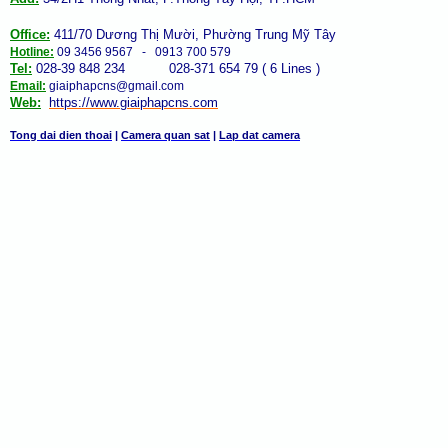
Office:
411/70 Dương Thị Mười, Phường Trung Mỹ Tây
Hotline:
09 3456 9567 - 0913 700 579
Tel:
028-39 848 234 028-371 654 79 ( 6 Lines )
Email:
giaiphapcns@gmail.com
Web:
https://www.giaiphap
cns
.com
Tong dai dien thoai
|
Camera quan sat
|
Lap dat camera