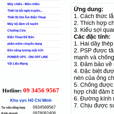
Máy chiếu - Màn chiều
Ứng dung:
Thiết bị hội nghị truyền...
1. Cách thức lắ
Thiết Bị Ghi Âm Điện Thoại
2. Thích hợp c
Máy bộ đàm vô tuyến
3. Kiểu sợi qu
Chuông Cửa
Các đặc tính:
Điện Thoại Để Bàn
1. Hai dây thé
phần mềm chuyên dụng
2. PSP được t
Đèn năng lượng mặt trời
mạnh và chống
POWER UPS - ON/ OFF LINE
3. Đảm bảo về m
Vật Liệu Mạng
4. Đặc biệt đượ
nén của ống ch
5. Chống được 
09 3456 9567
Hotline:
hợp chất đảm b
6. Đường kính 
Khu vực Hồ Chí Minh
7. Chịu được sứ
0934569567
Tư vấn tổng hợp
0978082408
Kinh doanh