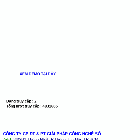
XEM DEMO TẠI ĐÂY
Đang truy cập :
2
Tổng lượt truy cập :
4831665
CÔNG TY CP ĐT & PT GIẢI PHÁP CÔNG NGHỆ SỐ
Add:
34/2H1 Thống Nhất, P.Thông Tây Hội, TP.HCM