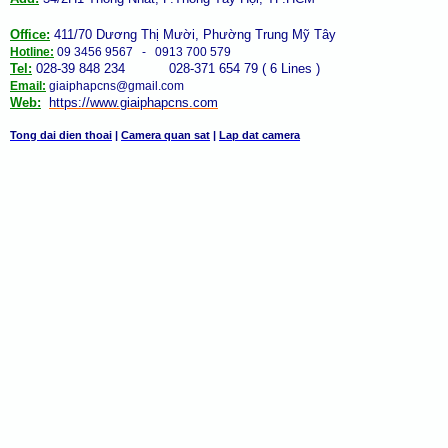
Office:
411/70 Dương Thị Mười, Phường Trung Mỹ Tây
Hotline:
09 3456 9567 - 0913 700 579
Tel:
028-39 848 234 028-371 654 79 ( 6 Lines )
Email:
giaiphapcns@gmail.com
Web:
https://www.giaiphap
cns
.com
Tong dai dien thoai
|
Camera quan sat
|
Lap dat camera