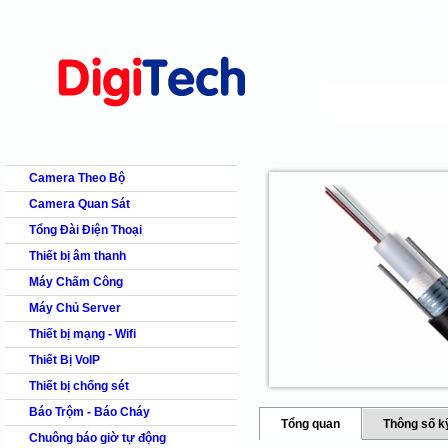
Trang chủ
Giới thiệu
Bảng giá
Giải pháp
Tài Liệu
shops
faq
products
our clients
cns
Camera quan s
DANH MỤC SẢN PHẨM
CHI TIẾT SẢN PHẨM
Camera Theo Bộ
Camera Quan Sát
Tổng Đài Điện Thoại
Thiết bị âm thanh
Máy Chấm Công
Máy Chủ Server
Thiết bị mạng - Wifi
Thiết Bị VoIP
Thiết bị chống sét
Báo Trộm - Báo Cháy
Tổng quan
Thông số k
Chuông báo giờ tự động