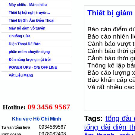
Máy chiếu - Màn chiều
Thiết bị gia
Thiết bị hội nghị truyền...
Thiết Bị Ghi Âm Điện Thoại
Báo cáo điểm d
Máy bộ đàm vô tuyến
Báo cáo nhiên li
Chuông Cửa
Cảnh báo vượt t
Điện Thoại Để Bàn
Cảnh báo thời gia
phần mềm chuyên dụng
Cảnh báo thời gi
Đèn năng lượng mặt trời
Thống kê lập bả
POWER UPS - ON/ OFF LINE
Báo cáo lượng x
Vật Liệu Mạng
Báo khẩn cấp cầ
Và rất nhiều các
09 3456 9567
Hotline:
Tags:
tổng đài 
Khu vực Hồ Chí Minh
tổng đài điện t
0934569567
Tư vấn tổng hợp
0978082408
Kinh doanh