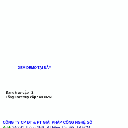
XEM DEMO TẠI ĐÂY
Đang truy cập :
2
Tổng lượt truy cập :
4830261
CÔNG TY CP ĐT & PT GIẢI PHÁP CÔNG NGHỆ SỐ
Add:
34/2H1 Thống Nhất, P.Thông Tây Hội, TP.HCM