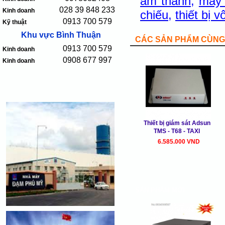
âm thanh
,
máy
028 39 848 233
Kinh doanh
chiếu
,
thiết bị 
0913 700 579
Kỹ thuật
Khu vực Bình Thuận
CÁC SẢN PHẨM CÙNG 
0913 700 579
Kinh doanh
0908 677 997
Kinh doanh
Thiết bị giám sát Adsun
TMS - T68 - TAXI
6.585.000 VND
SẢN PHẨM MỚI