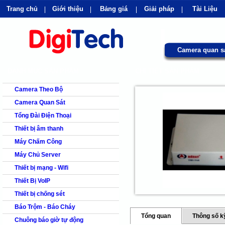
Trang chủ
Giới thiệu
Bảng giá
Giải pháp
Tài Liệu
shops
faq
products
our clients
cns
Camera quan s
DANH MỤC SẢN PHẨM
CHI TIẾT SẢN PHẨM
Camera Theo Bộ
Camera Quan Sát
Tổng Đài Điện Thoại
Thiết bị âm thanh
Máy Chấm Công
Máy Chủ Server
Thiết bị mạng - Wifi
Thiết Bị VoIP
Thiết bị chống sét
Báo Trộm - Báo Cháy
Tổng quan
Thông số k
Chuông báo giờ tự động