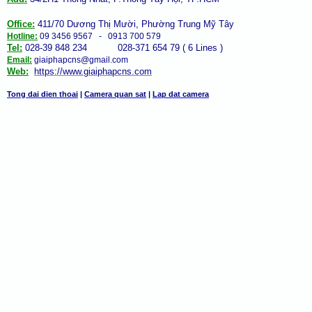
Office:
411/70 Dương Thị Mười, Phường Trung Mỹ Tây
Hotline:
09 3456 9567 - 0913 700 579
Tel:
028-39 848 234 028-371 654 79 ( 6 Lines )
Email:
giaiphapcns@gmail.com
Web:
https://www.giaiphap
cns
.com
Tong dai dien thoai
|
Camera quan sat
|
Lap dat camera