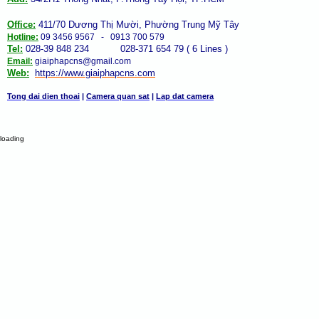
Office:
411/70 Dương Thị Mười, Phường Trung Mỹ Tây
Hotline:
09 3456 9567 - 0913 700 579
Tel:
028-39 848 234 028-371 654 79 ( 6 Lines )
Email:
giaiphapcns@gmail.com
Web:
https://www.giaiphap
cns
.com
Tong dai dien thoai
|
Camera quan sat
|
Lap dat camera
loading