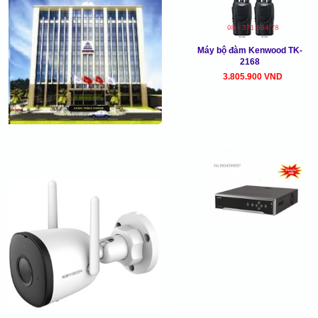
Máy bộ đàm Kenwood TK-
2168
3.805.900 VND
SẢN PHẨM MỚI