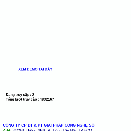
XEM DEMO TẠI ĐÂY
Đang truy cập :
2
Tổng lượt truy cập :
4832167
CÔNG TY CP ĐT & PT GIẢI PHÁP CÔNG NGHỆ SỐ
Add:
34/2H1 Thống Nhất, P.Thông Tây Hội, TP.HCM