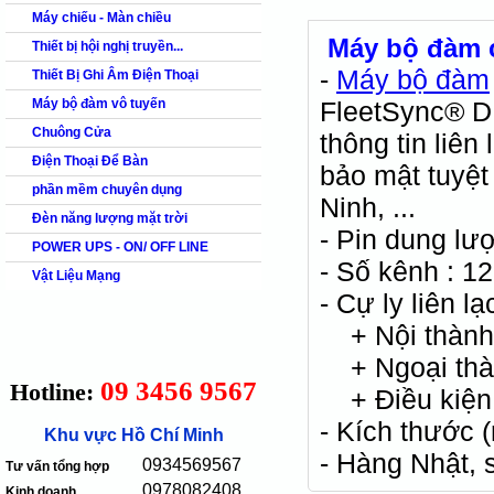
Máy chiếu - Màn chiều
Máy bộ đàm 
Thiết bị hội nghị truyền...
-
Máy bộ đàm
Thiết Bị Ghi Âm Điện Thoại
Máy bộ đàm vô tuyến
FleetSync® D
Chuông Cửa
thông tin liê
Điện Thoại Để Bàn
bảo mật tuyệt
phần mềm chuyên dụng
Ninh, ...
Đèn năng lượng mặt trời
- Pin dung l
POWER UPS - ON/ OFF LINE
- Số kênh : 12
Vật Liệu Mạng
- Cự ly liên lạ
+ Nội thành 
+ Ngoại thàn
09 3456 9567
Hotline:
+ Điều kiện 
- Kích thước 
Khu vực Hồ Chí Minh
- Hàng Nhật, 
0934569567
Tư vấn tổng hợp
0978082408
Kinh doanh