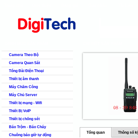
Trang chủ
Giới thiệu
Bảng giá
Giải pháp
Tài Liệu
shops
faq
products
our clients
cns
Camera quan s
DANH MỤC SẢN PHẨM
CHI TIẾT SẢN PHẨM
Camera Theo Bộ
Camera Quan Sát
Tổng Đài Điện Thoại
Thiết bị âm thanh
Máy Chấm Công
Máy Chủ Server
Thiết bị mạng - Wifi
Thiết Bị VoIP
Thiết bị chống sét
Báo Trộm - Báo Cháy
Tổng quan
Thông số k
Chuông báo giờ tự động