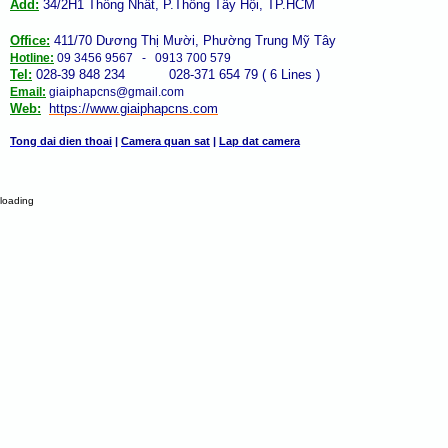
Add:
34/2H1 Thống Nhất, P.Thông Tây Hội, TP.HCM
Office:
411/70 Dương Thị Mười, Phường Trung Mỹ Tây
Hotline:
09 3456 9567 - 0913 700 579
Tel:
028-39 848 234 028-371 654 79 ( 6 Lines )
Email:
giaiphapcns@gmail.com
Web:
https://www.giaiphap
cns
.com
Tong dai dien thoai
|
Camera quan sat
|
Lap dat camera
loading