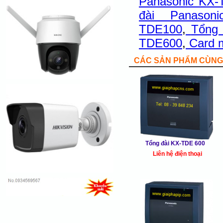
Panasonic KX-
đài Panason
TDE100
,
Tổng 
TDE600
,
Card 
CÁC SẢN PHẨM CÙNG 
Tổng đài KX-TDE 600
Liên hệ điện thoại