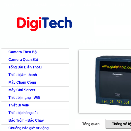
Trang chủ
Giới thiệu
Bảng giá
Giải pháp
Tài Liệu
shops
faq
products
our clients
cns
Camera quan s
DANH MỤC SẢN PHẨM
CHI TIẾT SẢN PHẨM
Camera Theo Bộ
Camera Quan Sát
Tổng Đài Điện Thoại
Thiết bị âm thanh
Máy Chấm Công
Máy Chủ Server
Thiết bị mạng - Wifi
Thiết Bị VoIP
Thiết bị chống sét
Báo Trộm - Báo Cháy
Tổng quan
Thông số k
Chuông báo giờ tự động