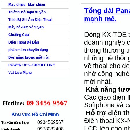
Máy chiếu - Màn chiều
Tổng đài Pan
Thiết bị hội nghị truyền...
mạnh mẽ
.
Thiết Bị Ghi Âm Điện Thoại
Máy bộ đàm vô tuyến
Dòng KX-TDE thu
Chuông Cửa
doanh nghiệp c
Điện Thoại Để Bàn
thông thường t
phần mềm chuyên dụng
những hệ thống
Đèn năng lượng mặt trời
về thoại cho d
POWER UPS - ON/ OFF LINE
nhờ công nghệ
Vật Liệu Mạng
mới nhất.
Khả năng tươn
Các giao diện IP
09 3456 9567
Hotline:
Softphone và c
Hỗ trợ điện t
Khu vực Hồ Chí Minh
Điện thoại KX-
0934569567
Tư vấn tổng hợp
LCD lớn cho phé
0978082408
Kinh doanh