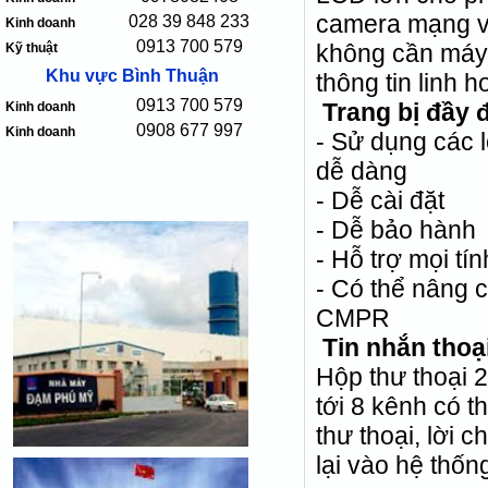
camera mạng v
028 39 848 233
Kinh doanh
0913 700 579
không cần máy 
Kỹ thuật
Khu vực Bình Thuận
thông tin linh h
0913 700 579
Trang bị đầy 
Kinh doanh
0908 677 997
Kinh doanh
- Sử dụng các 
dễ dàng
- Dễ cài đặt
- Dễ bảo hành
- Hỗ trợ mọi t
- Có thể nâng 
CMPR
Tin nhắn thoạ
Hộp thư thoại 
tới 8 kênh có t
thư thoại, lời
lại vào hệ thốn