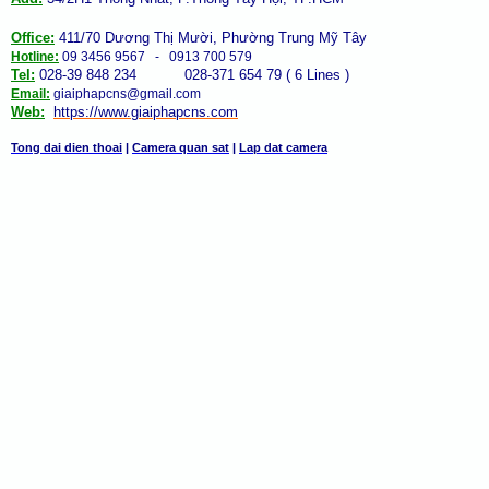
Office:
411/70 Dương Thị Mười, Phường Trung Mỹ Tây
Hotline:
09 3456 9567 - 0913 700 579
Tel:
028-39 848 234 028-371 654 79 ( 6 Lines )
Email:
giaiphapcns@gmail.com
Web:
https://www.giaiphap
cns
.com
Tong dai dien thoai
|
Camera quan sat
|
Lap dat camera