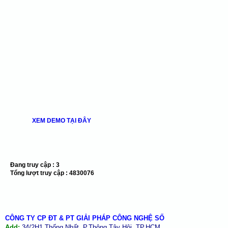
XEM DEMO TẠI ĐÂY
Đang truy cập :
3
Tổng lượt truy cập :
4830076
CÔNG TY CP ĐT & PT GIẢI PHÁP CÔNG NGHỆ SỐ
Add:
34/2H1 Thống Nhất, P.Thông Tây Hội, TP.HCM