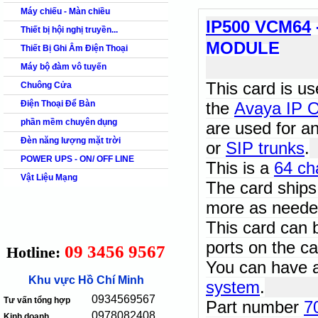
Máy chiếu - Màn chiều
IP500 VCM64
Thiết bị hội nghị truyền...
MODULE
Thiết Bị Ghi Âm Điện Thoại
Máy bộ đàm vô tuyến
This card is u
Chuông Cửa
Điện Thoại Để Bàn
the
Avaya IP O
phần mềm chuyên dụng
are used for an
Đèn năng lượng mặt trời
or
SIP trunks
.
POWER UPS - ON/ OFF LINE
This is a
64 ch
Vật Liệu Mạng
The card ships 
more as neede
This card can b
ports on the ca
09 3456 9567
Hotline:
You can have 
Khu vực Hồ Chí Minh
system
.
0934569567
Tư vấn tổng hợp
Part number
7
0978082408
Kinh doanh