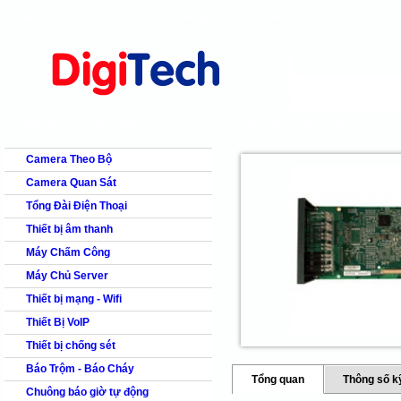
Trang chủ
Giới thiệu
Bảng giá
Giải pháp
Tài Liệu
shops
faq
products
our clients
cns
Camera quan s
DANH MỤC SẢN PHẨM
CHI TIẾT SẢN PHẨM
Camera Theo Bộ
Camera Quan Sát
Tổng Đài Điện Thoại
Thiết bị âm thanh
Máy Chấm Công
Máy Chủ Server
Thiết bị mạng - Wifi
Thiết Bị VoIP
Thiết bị chống sét
Báo Trộm - Báo Cháy
Tổng quan
Thông số k
Chuông báo giờ tự động