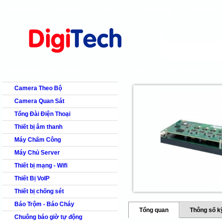
Trang chủ
Giới thiệu
Bảng giá
Giải pháp
Tài Liệu
shops
faq
products
our clients
cns
Camera quan s
DANH MỤC SẢN PHẨM
CHI TIẾT SẢN PHẨM
Camera Theo Bộ
Camera Quan Sát
Tổng Đài Điện Thoại
Thiết bị âm thanh
Máy Chấm Công
Máy Chủ Server
Thiết bị mạng - Wifi
Thiết Bị VoIP
Thiết bị chống sét
Báo Trộm - Báo Cháy
Tổng quan
Thông số k
Chuông báo giờ tự động