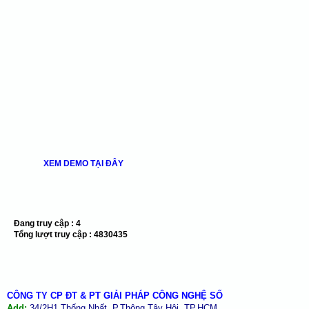
XEM DEMO TẠI ĐÂY
Đang truy cập :
4
Tổng lượt truy cập :
4830435
CÔNG TY CP ĐT & PT GIẢI PHÁP CÔNG NGHỆ SỐ
Add:
34/2H1 Thống Nhất, P.Thông Tây Hội, TP.HCM