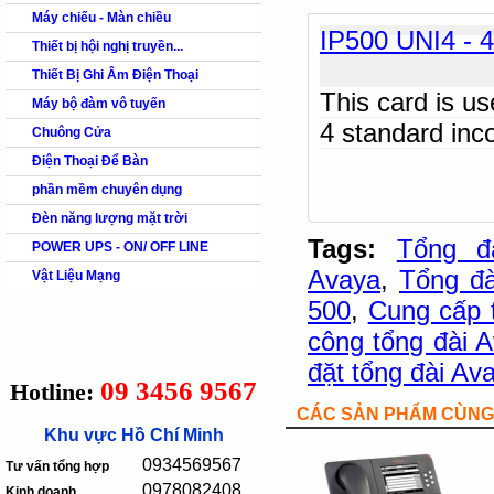
Máy chiếu - Màn chiều
IP500 UNI4 -
Thiết bị hội nghị truyền...
Thiết Bị Ghi Âm Điện Thoại
This card is u
Máy bộ đàm vô tuyến
4 standard inc
Chuông Cửa
Điện Thoại Để Bàn
phần mềm chuyên dụng
Đèn năng lượng mặt trời
Tags:
Tổng đà
POWER UPS - ON/ OFF LINE
Avaya
,
Tổng đà
Vật Liệu Mạng
500
,
Cung cấp 
công tổng đài 
đặt tổng đài Av
09 3456 9567
Hotline:
CÁC SẢN PHẨM CÙNG 
Khu vực Hồ Chí Minh
0934569567
Tư vấn tổng hợp
0978082408
Kinh doanh