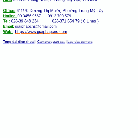
Office:
411/70 Dương Thị Mười, Phường Trung Mỹ Tây
Hotline:
09 3456 9567 - 0913 700 579
Tel:
028-39 848 234 028-371 654 79 ( 6 Lines )
Email:
giaiphapcns@gmail.com
Web:
https://www.giaiphap
cns
.com
Tong dai dien thoai
|
Camera quan sat
|
Lap dat camera