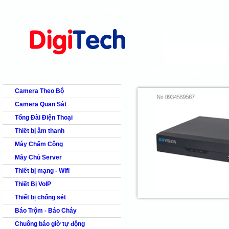
Trang chủ
Giới thiệu
Bảng giá
Giải pháp
Tài Liệu
shops
faq
products
our clients
cns
Camera quan s
DANH MỤC SẢN PHẨM
CHI TIẾT SẢN PHẨM
Camera Theo Bộ
Camera Quan Sát
Tổng Đài Điện Thoại
Thiết bị âm thanh
Máy Chấm Công
Máy Chủ Server
Thiết bị mạng - Wifi
Thiết Bị VoIP
Thiết bị chống sét
Báo Trộm - Báo Cháy
Chuông báo giờ tự động