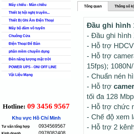
Máy chiếu - Màn chiều
Tổng quan
Thông số k
Thiết bị hội nghị truyền...
Thiết Bị Ghi Âm Điện Thoại
Đầu ghi hình
Máy bộ đàm vô tuyến
- Đầu ghi hình
Chuông Cửa
Điện Thoại Để Bàn
- Hỗ trợ HDCV
phần mềm chuyên dụng
- Hỗ trợ came
Đèn năng lượng mặt trời
15fps); 1080N
POWER UPS - ON/ OFF LINE
- Chuẩn nén h
Vật Liệu Mạng
- Hỗ trợ
camer
tối đa 128 Mbp
09 3456 9567
Hotline:
- Hỗ trợ chức
- Chế độ xem l
Khu vực Hồ Chí Minh
- Hỗ trợ 2 kên
0934569567
Tư vấn tổng hợp
0978082408
Kinh doanh