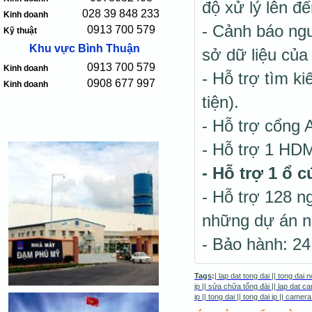
độ xử lý lên đ
028 39 848 233
Kinh doanh
- Cảnh báo ngư
0913 700 579
Kỹ thuật
Khu vực Bình Thuận
sở dữ liệu của t
0913 700 579
Kinh doanh
- Hỗ trợ tìm k
0908 677 997
Kinh doanh
tiện).
- Hỗ trợ cổng 
- Hỗ trợ 1 HDM
- Hỗ trợ 1 ổ
- Hỗ trợ 128 n
những dự án n
- Bảo hành: 24
Tags
:
|
lap dat tong dai
||
tong dai n
ip
||
sửa chữa tổng đài
||
lap dat ca
ip
||
tong dai
||
tong dai ip
||
camera