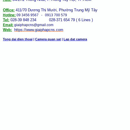
Office:
411/70 Dương Thị Mười, Phường Trung Mỹ Tây
Hotline:
09 3456 9567 - 0913 700 579
Tel:
028-39 848 234 028-371 654 79 ( 6 Lines )
Email:
giaiphapcns@gmail.com
Web:
https://www.giaiphap
cns
.com
Tong dai dien thoai
|
Camera quan sat
|
Lap dat camera