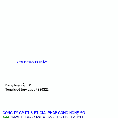
XEM DEMO TẠI ĐÂY
Đang truy cập :
2
Tổng lượt truy cập :
4830322
CÔNG TY CP ĐT & PT GIẢI PHÁP CÔNG NGHỆ SỐ
Add:
34/2H1 Thống Nhất, P.Thông Tây Hội, TP.HCM