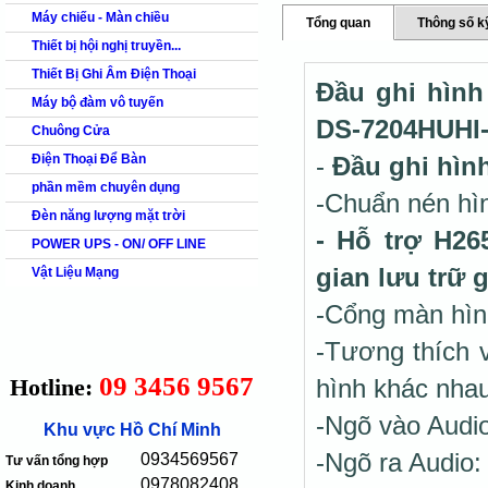
Máy chiếu - Màn chiều
Tổng quan
Thông số k
Thiết bị hội nghị truyền...
Thiết Bị Ghi Âm Điện Thoại
Đầu ghi hình
Máy bộ đàm vô tuyến
DS-7204HUHI-
Chuông Cửa
Điện Thoại Để Bàn
-
Đầu ghi hìn
phần mềm chuyên dụng
-Chuẩn nén hì
Đèn năng lượng mặt trời
- Hỗ trợ H26
POWER UPS - ON/ OFF LINE
gian lưu trữ 
Vật Liệu Mạng
-Cổng màn hìn
-Tương thích 
09 3456 9567
Hotline:
hình khác nhau
-Ngõ vào Audio
Khu vực Hồ Chí Minh
-Ngõ ra Audio:
0934569567
Tư vấn tổng hợp
0978082408
Kinh doanh