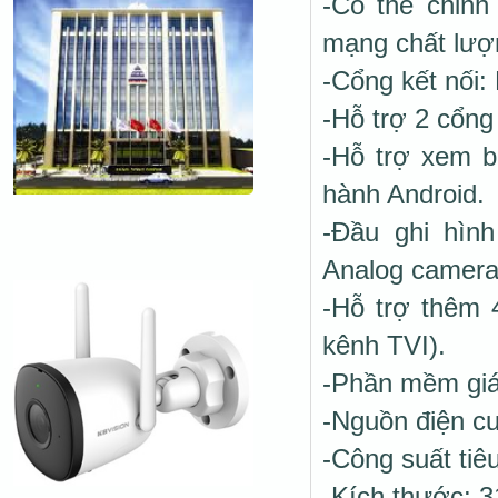
-Có thể chỉnh
mạng chất lượ
-Cổng kết nối
-Hỗ trợ 2 cổng
-Hỗ trợ xem b
hành Android.
-Đầu ghi hìn
Analog camera 
-Hỗ trợ thêm
kênh TVI).
-Phần mềm giá
-Nguồn điện c
-Công suất tiê
-Kích thước: 