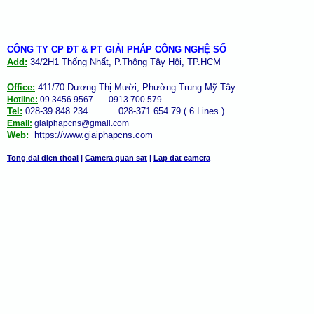
CÔNG TY CP ĐT & PT GIẢI PHÁP CÔNG NGHỆ SỐ
Add:
34/2H1 Thống Nhất, P.Thông Tây Hội, TP.HCM
Office:
411/70 Dương Thị Mười, Phường Trung Mỹ Tây
Hotline:
09 3456 9567 - 0913 700 579
Tel:
028-39 848 234 028-371 654 79 ( 6 Lines )
Email:
giaiphapcns@gmail.com
Web:
https://www.giaiphap
cns
.com
Tong dai dien thoai
|
Camera quan sat
|
Lap dat camera