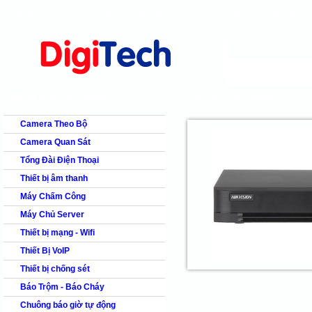
Trang chủ
Giới thiệu
Bảng giá
Giải pháp
Tài Liệu
shops
faq
products
our clients
cns
Camera quan s
DANH MỤC SẢN PHẨM
CHI TIẾT SẢN PHẨM
Camera Theo Bộ
Camera Quan Sát
Tổng Đài Điện Thoại
Thiết bị âm thanh
Máy Chấm Công
Máy Chủ Server
Thiết bị mạng - Wifi
Thiết Bị VoIP
Thiết bị chống sét
Báo Trộm - Báo Cháy
Chuông báo giờ tự động