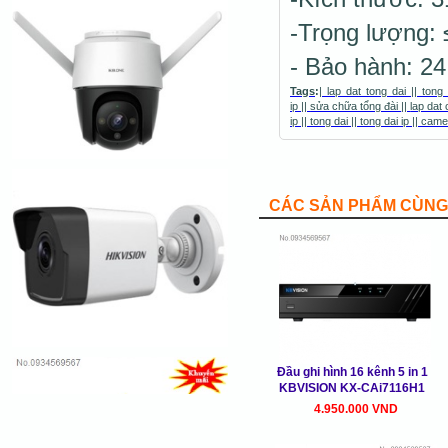
-Trọng lượng: 
- Bảo hành: 24
Tags
:
|
lap dat tong dai
||
tong
ip
||
sửa chữa tổng đài
||
lap dat
ip
||
tong dai
||
tong dai ip
||
came
CÁC SẢN PHẨM CÙNG 
Đầu ghi hình 16 kênh 5 in 1
KBVISION KX-CAi7116H1
4.950.000 VND