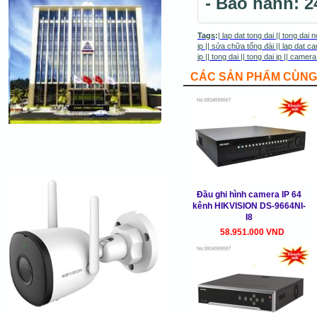
- Bảo hành: 2
Tags
:
|
lap dat tong dai
||
tong dai n
ip
||
sửa chữa tổng đài
||
lap dat ca
ip
||
tong dai
||
tong dai ip
||
camera
CÁC SẢN PHẨM CÙNG 
Đầu ghi hình camera IP 64
kênh HIKVISION DS-9664NI-
I8
58.951.000 VND