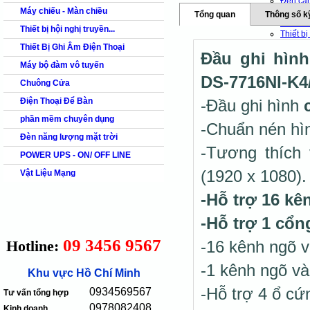
Đèn cả
Máy chiếu - Màn chiều
Đèn bá
Tổng quan
Thông số k
Báo chá
Thiết bị hội nghị truyền...
Thiết bi
Thiết bi
Thiết Bị Ghi Âm Điện Thoại
Đầu ghi hình
Thiết bi
Máy bộ đàm vô tuyến
DS-7716NI-K4
Thiết bị văn p
Chuông Cửa
Thiết bị
Máy ch
Điện Thoại Để Bàn
-Đầu ghi hình
Máy bộ
phần mềm chuyên dụng
Máy ch
-Chuẩn nén hì
Máy ch
Đèn năng lượng mặt trời
Chuông b
-Tương thích 
POWER UPS - ON/ OFF LINE
(1920 x 1080).
Vật Liệu Mạng
-Hỗ trợ 16 kê
-Hỗ trợ 1 cổ
09 3456 9567
Hotline:
-16 kênh ngõ v
-1 kênh ngõ và
Khu vực Hồ Chí Minh
-Hỗ trợ 4 ổ c
0934569567
Tư vấn tổng hợp
0978082408
Kinh doanh