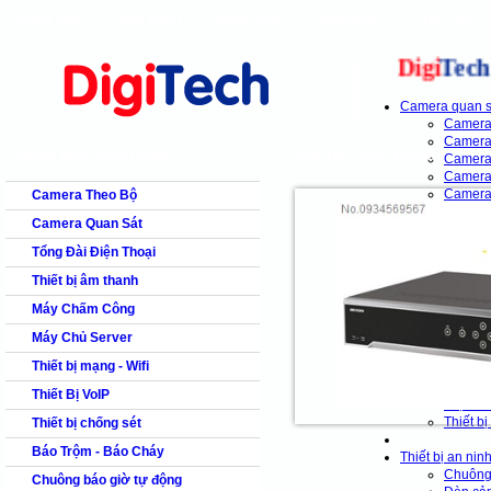
Trang chủ
Giới thiệu
Bảng giá
Giải pháp
Tài Liệu
shops
faq
products
our clients
cns
Digi
Tech
S
Camera quan s
Camera
Camera
DANH MỤC SẢN PHẨM
CHI TIẾT SẢN PHẨM
Camera
Camera
Camer
Camera Theo Bộ
Camera
Camera Quan Sát
Camera
Tổng Đài Điện Thoại
Tổng đài điện t
Thiết bị âm thanh
Tổng đa
Tổng đa
Máy Chấm Công
Tổng đà
Tổng đa
Máy Chủ Server
Tổng đa
Thiết bị mạng - Wifi
Tổng đà
Tổng đà
Thiết Bị VoIP
Điện tho
Thiết bi
Thiết bị chống sét
Báo Trộm - Báo Cháy
Thiết bị an nin
Chuông
Chuông báo giờ tự động