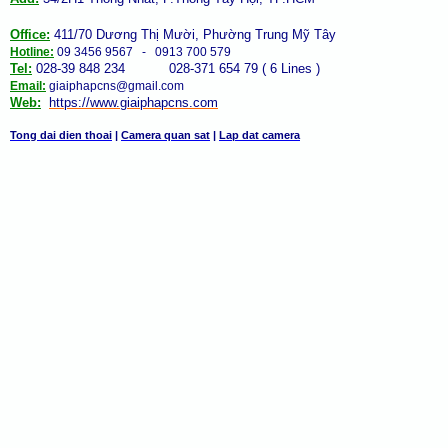
Office:
411/70 Dương Thị Mười, Phường Trung Mỹ Tây
Hotline:
09 3456 9567 - 0913 700 579
Tel:
028-39 848 234 028-371 654 79 ( 6 Lines )
Email:
giaiphapcns@gmail.com
Web:
https://www.giaiphap
cns
.com
Tong dai dien thoai
|
Camera quan sat
|
Lap dat camera