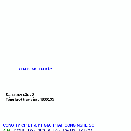
XEM DEMO TẠI ĐÂY
Đang truy cập :
2
Tổng lượt truy cập :
4830135
CÔNG TY CP ĐT & PT GIẢI PHÁP CÔNG NGHỆ SỐ
Add:
34/2H1 Thống Nhất, P.Thông Tây Hội, TP.HCM