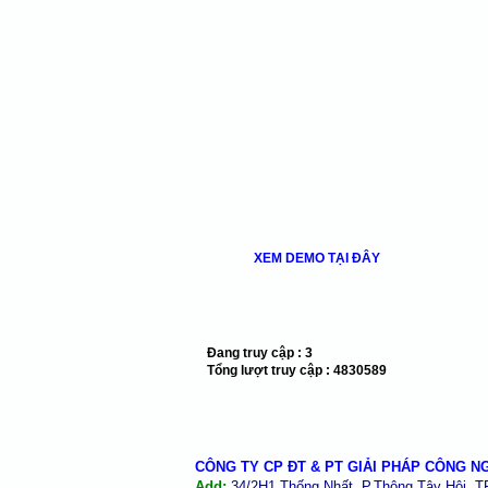
XEM DEMO TẠI ĐÂY
Đang truy cập :
3
Tổng lượt truy cập :
4830589
CÔNG TY CP ĐT & PT GIẢI PHÁP CÔNG N
Add:
34/2H1 Thống Nhất, P.Thông Tây Hội, 