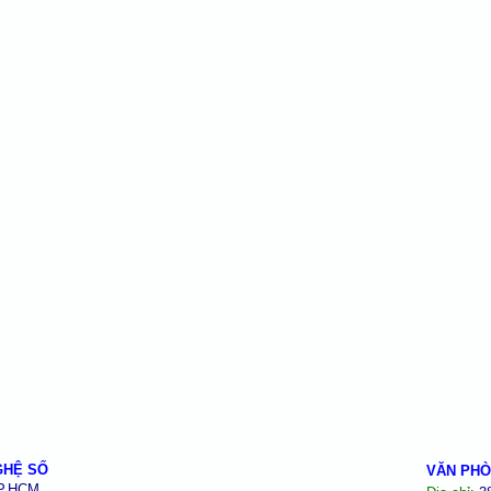
GHỆ SỐ
VĂN PHÒ
TP.HCM