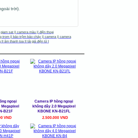
goài trời).
 giam sat
||
camera màu
||
điện thoại
g trom
||
báo trộm báo cháy
||
camera
||
camera
g
II
âm thanh toa
II
tải giả điện tử
I
ồng ngoại
Camera IP hồng ngoại
0 Megapixel
không dây 2.0 Megapixel
N-B21F
KBONE KN-B21FL
00 VND
2.500.000 VND