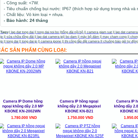
- Công suất: <7W.
- Tiêu chuẩn chống bụi nước: IP67 (thích hợp sử dụng trong nhà và n
- Chất liệu: Vỏ kim loại + nhựa.
- Bảo hành: 24 tháng
Tags
:
|
lap dat tong dai
||
tong dai noi bo
||
tổng đài nội bộ
||
camera giam sat
||
lap dat camera
ip
||
sửa chữa tổng đài
||
lap dat camera ip
||
bo dam
||
máy bộ đàm
||
may cham cong
||
chon
ip
||
tong dai
||
tong dai ip
||
camera ipone
|
|
thi công lắp đặt camera
II
chuông báo giờ tự độn
CÁC SẢN PHẨM CÙNG LOẠI:
Camera IP Dome hồng
Camera IP hồng ngoại
Camera IP h
ngoại không dây 2.0 MP
không dây 2.0 Megapixel
không dây 2.
KBONE KN-2002WN
KBONE KN-B21
KBONE K
1.780.000 VND
1.750.000 VND
1.950.0