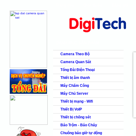
Trang chủ
Giới thiệu
Bảng giá
shops
faq
products
DANH MỤC SẢN PHẨM
C
Camera Theo Bộ
Camera Quan Sát
Tổng Đài Điện Thoại
Thiết bị âm thanh
Máy Chấm Công
Máy Chủ Server
Thiết bị mạng - Wifi
Thiết Bị VoIP
Thiết bị chống sét
Báo Trộm - Báo Cháy
Chuông báo giờ tự động