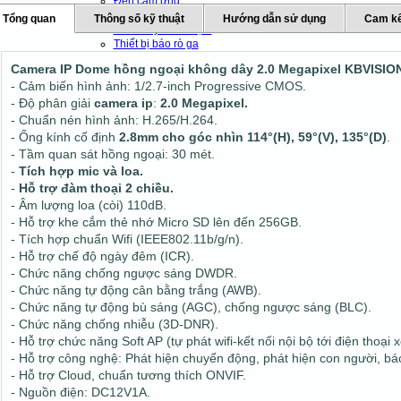
Đèn cảm ứng
Đèn báo trộm
Tổng quan
Thông số kỹ thuật
Hướng dẫn sử dụng
Cam kế
Báo cháy - Báo trộm
Thiết bị báo rò ga
Thiết bị báo khach
Camera IP Dome hồng ngoại không dây 2.0 Megapixel KBVISI
Thiết bị chống sét
- Cảm biến hình ảnh: 1/2.7-inch Progressive CMOS.
Thiết bị văn phòng
- Độ phân giải
camera ip
:
2.0 Megapixel.
Thiết bị mạng - Wifi
- Chuẩn nén hình ảnh: H.265/H.264.
Máy chủ
- Ống kính cố định
2.8mm cho góc nhìn 114°(H), 59°(V), 135°(D)
.
Máy bộ đàm
- Tầm quan sát hồng ngoại: 30 mét.
Máy chấm công
-
Tích hợp mic và loa.
Máy chiếu và phụ kiện
-
Hỗ trợ đàm thoại 2 chiều.
Chuông báo giờ tự động
- Âm lượng loa (còi) 110dB.
- Hỗ trợ khe cắm thẻ nhớ Micro SD lên đến 256GB.
- Tích hợp chuẩn Wifi (IEEE802.11b/g/n).
- Hỗ trợ chế độ ngày đêm (ICR).
- Chức năng chống ngược sáng DWDR.
- Chức năng tự động cân bằng trắng (AWB).
- Chức năng tự động bù sáng (AGC), chống ngược sáng (BLC).
- Chức năng chống nhiễu (3D-DNR).
- Hỗ trợ chức năng Soft AP (tự phát wifi-kết nối nội bộ tới điện thoại x
- Hỗ trợ công nghệ: Phát hiện chuyển động, phát hiện con người, b
- Hỗ trợ Cloud, chuẩn tương thích ONVIF.
- Nguồn điện: DC12V1A.