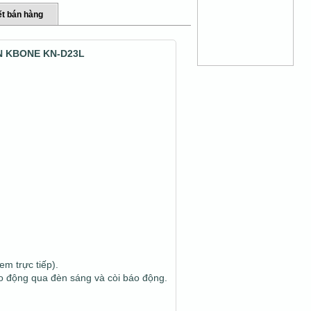
t bán hàng
ON KBONE KN-D23L
em trực tiếp).
áo động qua đèn sáng và còi báo động.