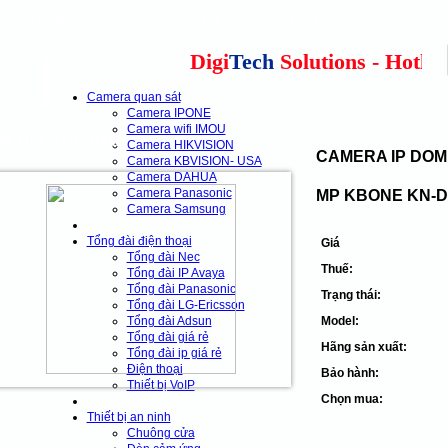
Giải pháp
Tài Liệu
Dự án
Tin Tức
Liên hệ
our clients
cns
Digi
Tech
Solutions - Hotline:
Camera quan sát
Camera IPONE
Camera wifi IMOU
HI TIẾT SẢN PHẨM
Camera HIKVISION
CAMERA IP DOM
Camera KBVISION- USA
Camera DAHUA
Camera Panasonic
MP KBONE KN-D
Camera Samsung
Tổng đài điện thoại
Giá
Tổng đài Nec
Thuế:
Tổng đài IP Avaya
Tổng đài Panasonic
Trạng thái:
Tổng đài LG-Ericsson
Tổng đài Adsun
Model:
Tổng đài giá rẻ
Hãng sản xuất:
Tổng đài ip giá rẻ
Điện thoại
Bảo hành:
Thiết bị VoIP
Chọn mua:
Thiết bị an ninh
Chuông cửa