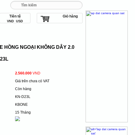
Tiền tệ
Giỏ hàng
 093 456 9 567
VND
USD
E HỒNG NGOẠI KHÔNG DÂY 2.0
23L
2.560.000
VND
Giá trên chưa có VAT
Còn hàng
KN-D23L
KBONE
15 Tháng