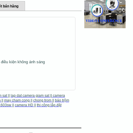
t bán hàng
g điều kiện không ánh sáng
m sat
||
lap dat camera giam sat
||
camera
m
||
may cham cong
||
chong trom
||
báo trộm
1603sw
||
camera HD
||
thi công lắp đặt