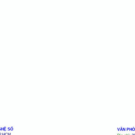
GHỆ SỐ
VĂN PHÒ
TP.HCM