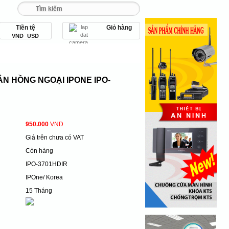
Tiền tệ
Giỏ hàng
 093 456 9 567
VND
USD
bị an ninh
Thiết bị văn phòng
N HỒNG NGOẠI IPONE IPO-
950.000
VND
Giá trên chưa có VAT
Còn hàng
IPO-3701HDIR
IPOne/ Korea
15 Tháng