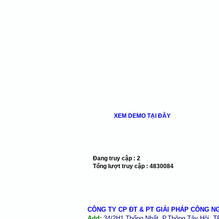
XEM DEMO TẠI ĐÂY
Đang truy cập :
2
Tổng lượt truy cập :
4830084
CÔNG TY CP ĐT & PT GIẢI PHÁP CÔNG N
Add:
34/2H1 Thống Nhất, P.Thông Tây Hội, 