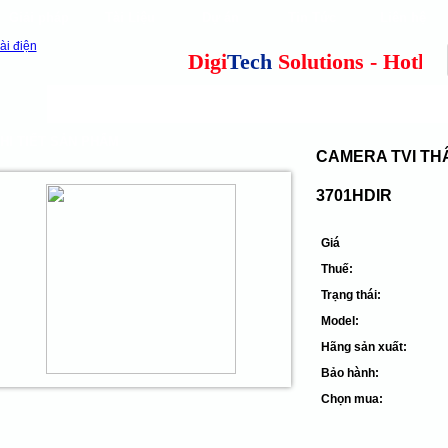
Giải pháp
Tài Liệu
Dự án
Tin Tức
Liên hệ
our clients
cns
Digi
Tech
Solutions - Hotline:
Camera quan sát
Tổng đài điện thoại
Thiết 
HI TIẾT SẢN PHẨM
CAMERA TVI THÂ
3701HDIR
Giá
Thuế:
Trạng thái:
Model:
Hãng sản xuất:
Bảo hành:
Chọn mua: