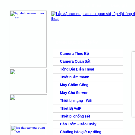
Trang chủ
Giới thiệu
Bảng giá
shops
faq
products
DANH MỤC SẢN PHẨM
C
Camera Theo Bộ
Camera Quan Sát
Tổng Đài Điện Thoại
Thiết bị âm thanh
Máy Chấm Công
Máy Chủ Server
Thiết bị mạng - Wifi
Thiết Bị VoIP
Thiết bị chống sét
Báo Trộm - Báo Cháy
Chuông báo giờ tự động