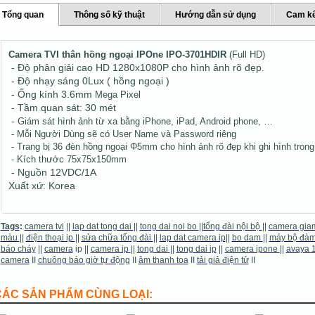
Tổng quan
Thông số kỹ thuật
Hướng dẫn sử dụng
Cam kế
Camera TVI thân hồng ngoại IPOne IPO-3701HDIR
(Full HD)
- Độ phân giải cao HD 1280x1080P cho hình ảnh rõ đẹp.
- Độ nhạy sáng 0Lux ( hồng ngoại )
- Ống kính 3.6mm
Mega Pixel
- Tầm quan sát: 30 mét
-
Giám sát hình ảnh từ xa bằng iPhone, iPad, Android phone, …
- Mỗi Người Dùng sẽ có User Name và Password riêng
- Trang bị 36 đèn hồng ngoại Φ5mm
cho hình ảnh rõ đẹp khi ghi hình tron
- Kích thước 75x75x150mm
- Nguồn 12VDC/1A
Xuất xứ: Korea
Tags
:
camera tvi
||
lap dat tong dai
||
tong dai noi bo
||
tổng đài nội bộ
||
camera gia
màu
||
điện thoại ip
||
sửa chữa tổng đài
||
lap dat camera ip
||
bo dam
||
máy bộ đà
báo cháy
||
camera
ip ||
camera ip
||
tong dai
||
tong dai ip
||
camera ipone
||
avaya 
camera
II
chuông báo giờ tự động
II
âm thanh toa
II
tải giả điện tử
II
CÁC SẢN PHẨM CÙNG LOẠI: