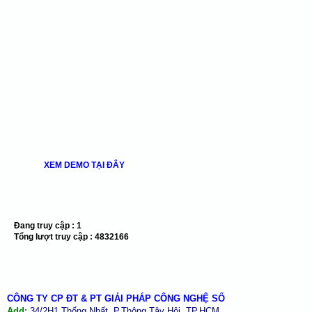
XEM DEMO TẠI ĐÂY
Đang truy cập :
1
Tổng lượt truy cập :
4832166
CÔNG TY CP ĐT & PT GIẢI PHÁP CÔNG NGHỆ SỐ
Add:
34/2H1 Thống Nhất, P.Thông Tây Hội, TP.HCM