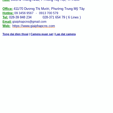
Office:
411/70 Dương Thị Mười, Phường Trung Mỹ Tây
Hotline:
09 3456 9567 - 0913 700 579
Tel:
028-39 848 234 028-371 654 79 ( 6 Lines )
Email:
giaiphapcns@gmail.com
Web:
https://www.giaiphap
cns
.com
Tong dai dien thoai
|
Camera quan sat
|
Lap dat camera