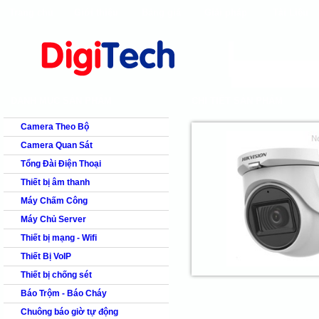
Trang chủ
Giới thiệu
Bảng giá
Giải pháp
Tài Liệu
shops
faq
products
our clients
cns
Camera quan s
DANH MỤC SẢN PHẨM
CHI TIẾT SẢN PHẨM
Camera Theo Bộ
Camera Quan Sát
Tổng Đài Điện Thoại
Thiết bị âm thanh
Máy Chấm Công
Máy Chủ Server
Thiết bị mạng - Wifi
Thiết Bị VoIP
Thiết bị chống sét
Báo Trộm - Báo Cháy
Chuông báo giờ tự động