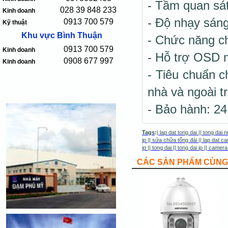
- Tầm quan sá
028 39 848 233
Kinh doanh
- Độ nhạy sán
0913 700 579
Kỹ thuật
Khu vực Bình Thuận
- Chức năng c
0913 700 579
Kinh doanh
- Hỗ trợ OSD 
0908 677 997
Kinh doanh
- Tiêu chuẩn c
nhà và ngoài tr
- Bảo hành: 24
Tags
:
|
lap dat tong dai
||
tong dai n
ip
||
sửa chữa tổng đài
||
lap dat ca
ip
||
tong dai
||
tong dai ip
||
camera
CÁC SẢN PHẨM CÙNG 