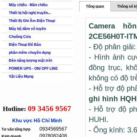
Máy chiếu - Màn chiều
Tổng quan
Thông số k
Thiết bị hội nghị truyền...
Thiết Bị Ghi Âm Điện Thoại
Camera hồn
Máy bộ đàm vô tuyến
2CE56H0T-IT
Chuông Cửa
Điện Thoại Để Bàn
- Độ phân giải
phần mềm chuyên dụng
- Hình ảnh cự
Đèn năng lượng mặt trời
đồng trục, kh
POWER UPS - ON/ OFF LINE
không có độ tr
Vật Liệu Mạng
- Hỗ trợ độ ph
ghi hình
HQHI
09 3456 9567
Hotline:
- Hỗ trợ độ ph
HUHI.
Khu vực Hồ Chí Minh
- Ống kính: 3
0934569567
Tư vấn tổng hợp
0978082408
Kinh doanh