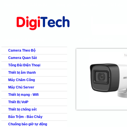
Trang chủ
Giới thiệu
Bảng giá
Giải pháp
Tài Liệu
shops
faq
products
our clients
cns
Camera quan s
DANH MỤC SẢN PHẨM
CHI TIẾT SẢN PHẨM
Camera Theo Bộ
Camera Quan Sát
Tổng Đài Điện Thoại
Thiết bị âm thanh
Máy Chấm Công
Máy Chủ Server
Thiết bị mạng - Wifi
Thiết Bị VoIP
Thiết bị chống sét
Báo Trộm - Báo Cháy
Chuông báo giờ tự động