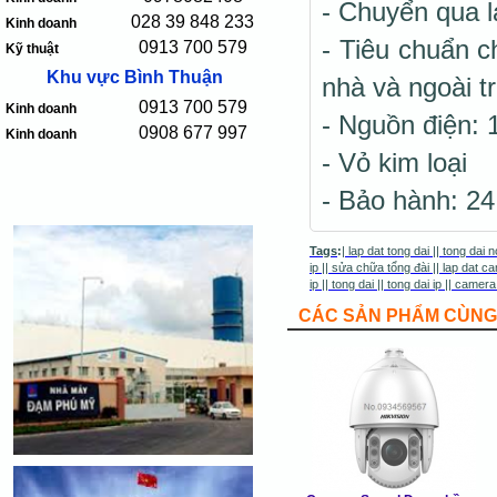
- Chuyển qua 
028 39 848 233
Kinh doanh
- Tiêu chuẩn c
0913 700 579
Kỹ thuật
Khu vực Bình Thuận
nhà và ngoài tr
0913 700 579
Kinh doanh
- Nguồn điện:
0908 677 997
Kinh doanh
- Vỏ kim loại
- Bảo hành: 24
Tags
:
|
lap dat tong dai
||
tong dai n
ip
||
sửa chữa tổng đài
||
lap dat ca
ip
||
tong dai
||
tong dai ip
||
camera
CÁC SẢN PHẨM CÙNG 