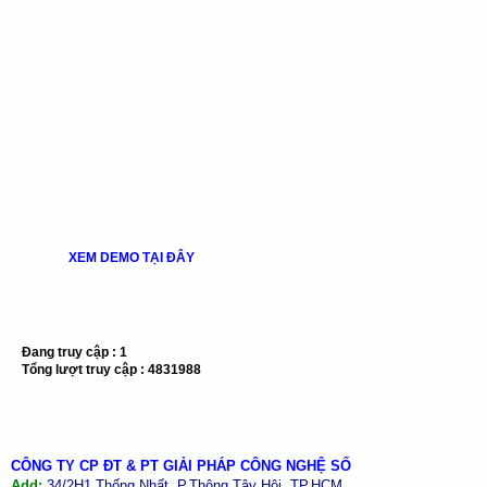
XEM DEMO TẠI ĐÂY
Đang truy cập :
1
Tổng lượt truy cập :
4831988
CÔNG TY CP ĐT & PT GIẢI PHÁP CÔNG NGHỆ SỐ
Add:
34/2H1 Thống Nhất, P.Thông Tây Hội, TP.HCM