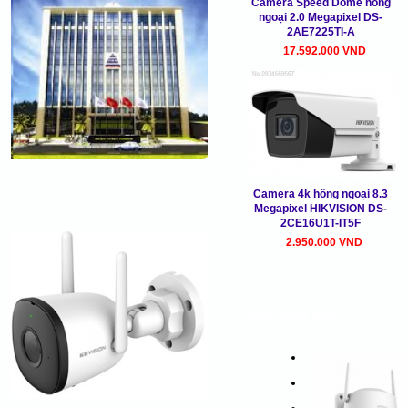
Camera Speed Dome hồng
ngoại 2.0 Megapixel DS-
2AE7225TI-A
17.592.000 VND
Camera 4k hồng ngoại 8.3
Megapixel HIKVISION DS-
2CE16U1T-IT5F
2.950.000 VND
SẢN PHẨM MỚI