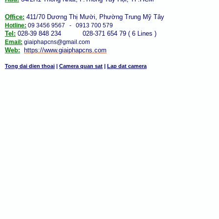
Office:
411/70 Dương Thị Mười, Phường Trung Mỹ Tây
Hotline:
09 3456 9567 - 0913 700 579
Tel:
028-39 848 234 028-371 654 79 ( 6 Lines )
Email:
giaiphapcns@gmail.com
Web:
https://www.giaiphap
cns
.com
Tong dai dien thoai
|
Camera quan sat
|
Lap dat camera