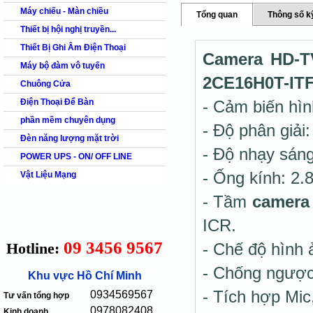
Máy chiếu - Màn chiều
Tổng quan
Thông số k
Thiết bị hội nghị truyền...
Thiết Bị Ghi Âm Điện Thoại
Camera HD-TV
Máy bộ đàm vô tuyến
2CE16H0T-IT
Chuông Cửa
Điện Thoại Để Bàn
- Cảm biến hì
phần mềm chuyên dụng
- Độ phân giải
Đèn năng lượng mặt trời
- Độ nhạy sán
POWER UPS - ON/ OFF LINE
- Ống kính: 
Vật Liệu Mạng
- Tầm
camera
ICR.
09 3456 9567
Hotline:
- Chế độ hình
- Chống ngượ
Khu vực Hồ Chí Minh
- Tích hợp Mic
0934569567
Tư vấn tổng hợp
0978082408
Kinh doanh