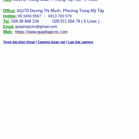
Office:
411/70 Dương Thị Mười, Phường Trung Mỹ Tây
Hotline:
09 3456 9567 - 0913 700 579
Tel:
028-39 848 234 028-371 654 79 ( 6 Lines )
Email:
giaiphapcns@gmail.com
Web:
https://www.giaiphap
cns
.com
Tong dai dien thoai
|
Camera quan sat
|
Lap dat camera