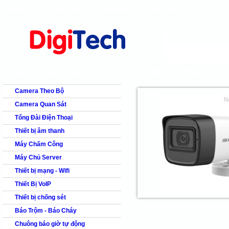
Trang chủ
Giới thiệu
Bảng giá
Giải pháp
Tài Liệu
shops
faq
products
our clients
cns
Camera quan s
DANH MỤC SẢN PHẨM
CHI TIẾT SẢN PHẨM
Camera Theo Bộ
Camera Quan Sát
Tổng Đài Điện Thoại
Thiết bị âm thanh
Máy Chấm Công
Máy Chủ Server
Thiết bị mạng - Wifi
Thiết Bị VoIP
Thiết bị chống sét
Báo Trộm - Báo Cháy
Chuông báo giờ tự động