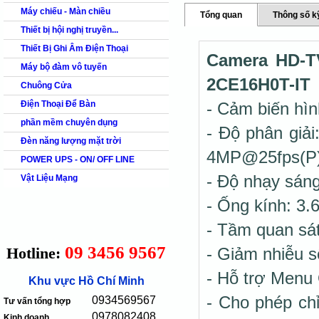
Máy chiếu - Màn chiều
Tổng quan
Thông số k
Thiết bị hội nghị truyền...
Thiết Bị Ghi Âm Điện Thoại
Camera HD-TV
Máy bộ đàm vô tuyến
2CE16H0T-IT
Chuông Cửa
Điện Thoại Để Bàn
- Cảm biến hì
phần mềm chuyên dụng
- Độ phân giả
Đèn năng lượng mặt trời
4MP@25fps(P)
POWER UPS - ON/ OFF LINE
- Độ nhạy sán
Vật Liệu Mạng
- Ống kính: 3
- Tầm quan sát
09 3456 9567
Hotline:
- Giảm nhiễu 
- Hỗ trợ Menu 
Khu vực Hồ Chí Minh
- Cho phép chi
0934569567
Tư vấn tổng hợp
0978082408
Kinh doanh