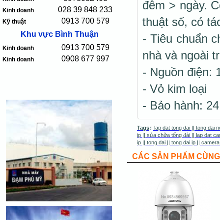
đêm > ngày. Co
028 39 848 233
Kinh doanh
thuật số, có t
0913 700 579
Kỹ thuật
Khu vực Bình Thuận
- Tiêu chuẩn c
0913 700 579
Kinh doanh
nhà và ngoài tr
0908 677 997
Kinh doanh
- Nguồn điện:
- Vỏ kim loại
- Bảo hành: 24
Tags
:
|
lap dat tong dai
||
tong dai n
ip
||
sửa chữa tổng đài
||
lap dat ca
ip
||
tong dai
||
tong dai ip
||
camera
CÁC SẢN PHẨM CÙNG 