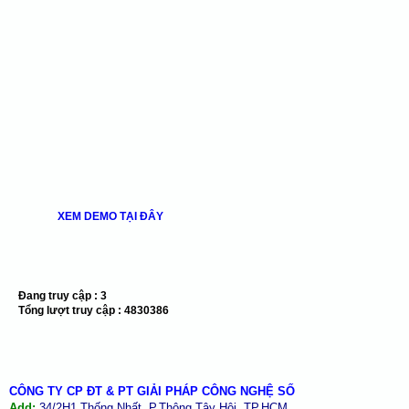
XEM DEMO TẠI ĐÂY
Đang truy cập :
3
Tổng lượt truy cập :
4830386
CÔNG TY CP ĐT & PT GIẢI PHÁP CÔNG NGHỆ SỐ
Add:
34/2H1 Thống Nhất, P.Thông Tây Hội, TP.HCM