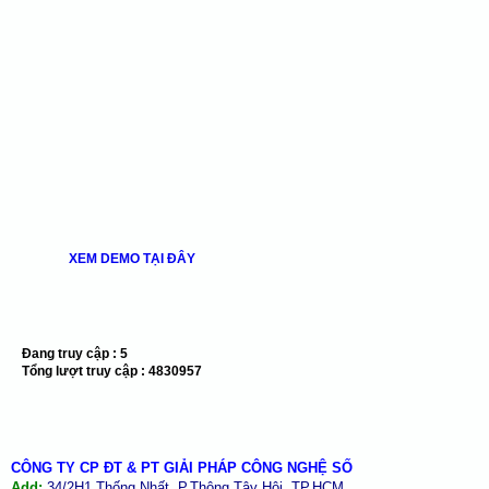
XEM DEMO TẠI ĐÂY
Đang truy cập :
5
Tổng lượt truy cập :
4830957
CÔNG TY CP ĐT & PT GIẢI PHÁP CÔNG NGHỆ SỐ
Add:
34/2H1 Thống Nhất, P.Thông Tây Hội, TP.HCM