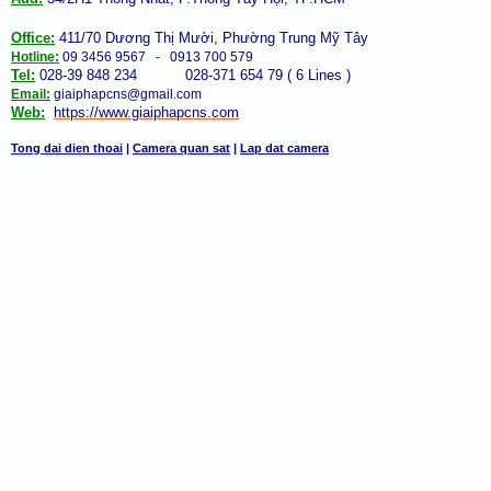
Office:
411/70 Dương Thị Mười, Phường Trung Mỹ Tây
Hotline:
09 3456 9567 - 0913 700 579
Tel:
028-39 848 234 028-371 654 79 ( 6 Lines )
Email:
giaiphapcns@gmail.com
Web:
https://www.giaiphap
cns
.com
Tong dai dien thoai
|
Camera quan sat
|
Lap dat camera