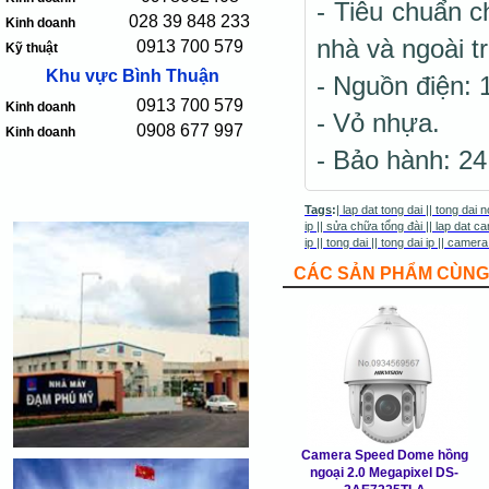
- Tiêu chuẩn c
028 39 848 233
Kinh doanh
nhà và ngoài tr
0913 700 579
Kỹ thuật
Khu vực Bình Thuận
- Nguồn điện:
0913 700 579
Kinh doanh
- Vỏ nhựa.
0908 677 997
Kinh doanh
- Bảo hành: 24
Tags
:
|
lap dat tong dai
||
tong dai n
ip
||
sửa chữa tổng đài
||
lap dat ca
ip
||
tong dai
||
tong dai ip
||
camera
CÁC SẢN PHẨM CÙNG 
Camera Speed Dome hồng
ngoại 2.0 Megapixel DS-