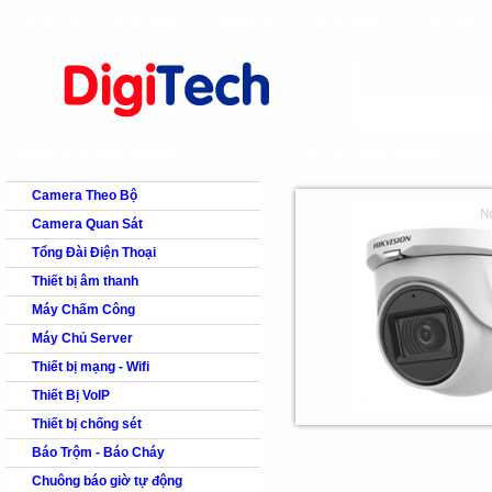
Trang chủ
Giới thiệu
Bảng giá
Giải pháp
Tài Liệu
shops
faq
products
our clients
cns
Camera quan s
DANH MỤC SẢN PHẨM
CHI TIẾT SẢN PHẨM
Camera Theo Bộ
Camera Quan Sát
Tổng Đài Điện Thoại
Thiết bị âm thanh
Máy Chấm Công
Máy Chủ Server
Thiết bị mạng - Wifi
Thiết Bị VoIP
Thiết bị chống sét
Báo Trộm - Báo Cháy
Chuông báo giờ tự động