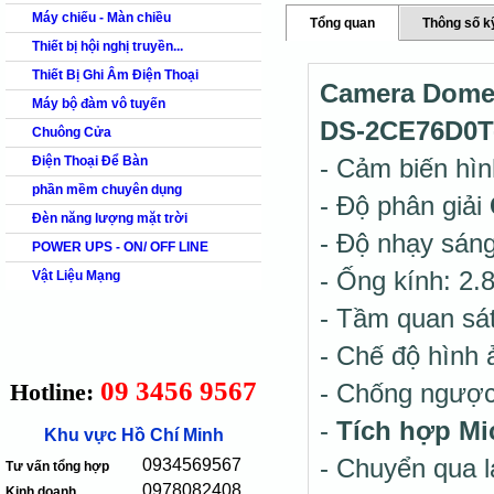
Máy chiếu - Màn chiều
Tổng quan
Thông số k
Thiết bị hội nghị truyền...
Thiết Bị Ghi Âm Điện Thoại
Camera Dome 
Máy bộ đàm vô tuyến
DS-2CE76D0T
Chuông Cửa
Điện Thoại Để Bàn
- Cảm biến hì
phần mềm chuyên dụng
- Độ phân giải
Đèn năng lượng mặt trời
- Độ nhạy sán
POWER UPS - ON/ OFF LINE
- Ống kính: 
Vật Liệu Mạng
- Tầm quan sát
- Chế độ hình
09 3456 9567
Hotline:
- Chống ngượ
-
Tích hợp Mic
Khu vực Hồ Chí Minh
- Chuyển qua 
0934569567
Tư vấn tổng hợp
0978082408
Kinh doanh