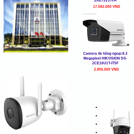
2AE7225TI-A
17.592.000 VND
Camera 4k hồng ngoại 8.3
Megapixel HIKVISION DS-
2CE16U1T-IT5F
2.950.000 VND
SẢN PHẨM MỚI