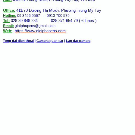
Office:
411/70 Dương Thị Mười, Phường Trung Mỹ Tây
Hotline:
09 3456 9567 - 0913 700 579
Tel:
028-39 848 234 028-371 654 79 ( 6 Lines )
Email:
giaiphapcns@gmail.com
Web:
https://www.giaiphap
cns
.com
Tong dai dien thoai
|
Camera quan sat
|
Lap dat camera