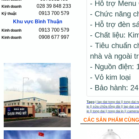
- Hỗ trợ Menu 
028 39 848 233
Kinh doanh
- Chức năng c
0913 700 579
Kỹ thuật
Khu vực Bình Thuận
- Hỗ trợ đèn s
0913 700 579
Kinh doanh
- Chất liệu: Kim
0908 677 997
Kinh doanh
- Tiêu chuẩn c
nhà và ngoài tr
- Nguồn điện:
- Vỏ kim loại
- Bảo hành: 24
Tags
:
|
lap dat tong dai
||
tong dai n
ip
||
sửa chữa tổng đài
||
lap dat ca
ip
||
tong dai
||
tong dai ip
||
camera
CÁC SẢN PHẨM CÙNG 