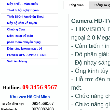
Máy chiếu - Màn chiều
Tổng quan
Thông số k
Thiết bị hội nghị truyền...
Thiết Bị Ghi Âm Điện Thoại
Camera HD-TV
Máy bộ đàm vô tuyến
- HIKVISION 
Chuông Cửa
Điện Thoại Để Bàn
ngoại 2.0 Mega
phần mềm chuyên dụng
- Cảm biến hì
Đèn năng lượng mặt trời
- Độ phân giải:
POWER UPS - ON/ OFF LINE
- Độ nhạy sán
Vật Liệu Mạng
- Ống kính tùy
- Hỗ trợ đèn 
09 3456 9567
Hotline:
mét.
- Chức năng ch
Khu vực Hồ Chí Minh
- Chức năng g
0934569567
Tư vấn tổng hợp
0978082408
Kinh doanh