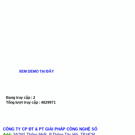
XEM DEMO TẠI ĐÂY
Đang truy cập :
2
Tổng lượt truy cập :
4829971
CÔNG TY CP ĐT & PT GIẢI PHÁP CÔNG NGHỆ SỐ
Add:
34/2H1 Thống Nhất, P.Thông Tây Hội, TP.HCM