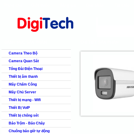
Trang chủ
Giới thiệu
Bảng giá
Giải pháp
Tài Liệu
shops
faq
products
our clients
cns
Camera quan s
DANH MỤC SẢN PHẨM
CHI TIẾT SẢN PHẨM
Camera Theo Bộ
Camera Quan Sát
Tổng Đài Điện Thoại
Thiết bị âm thanh
Máy Chấm Công
Máy Chủ Server
Thiết bị mạng - Wifi
Thiết Bị VoIP
Thiết bị chống sét
Báo Trộm - Báo Cháy
Chuông báo giờ tự động