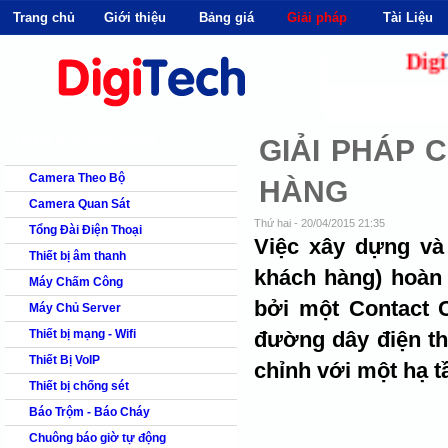
Trang chủ
Giới thiệu
Bảng giá
Giải pháp
Tài Liệu
shops
faq
products
our clients
cns
Digi
Tec
Camera quan s
DANH MỤC SẢN PHẨM
GIẢI PHÁP
Camera Theo Bộ
HÀNG
Camera Quan Sát
Thứ hai - 20/04/2015 21:35
Tổng Đài Điện Thoại
Việc xây dựng và
Thiết bị âm thanh
khách hàng) hoàn 
Máy Chấm Công
bởi một Contact 
Máy Chủ Server
Thiết bị mạng - Wifi
đường dây điện th
Thiết Bị VoIP
chỉnh với một hạ t
Thiết bị chống sét
Báo Trộm - Báo Cháy
Chuông báo giờ tự động