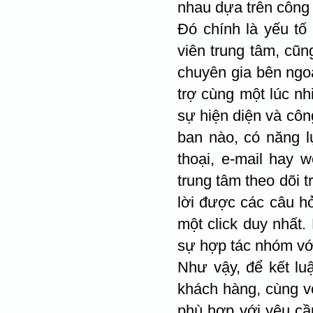
nhau dựa trên công
Đó chính là yếu tố 
viên trung tâm, cũn
chuyên gia bên ngoà
trợ cùng một lúc nh
sự hiện diện và côn
ban nào, có năng l
thoại, e-mail hay 
trung tâm theo dõi t
lời được các câu hỏ
một click duy nhất.
sự hợp tác nhóm với
Như vậy, để kết lu
khách hàng, cùng vớ
phù hợp với yêu cầ