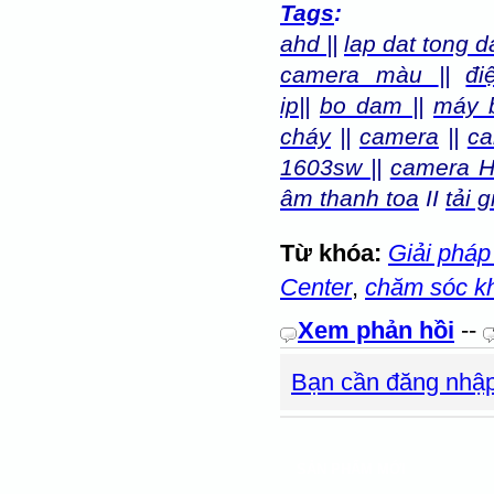
Tags
:
ahd
||
lap dat tong d
camera màu
||
đi
ip
||
bo dam
||
máy 
cháy
||
camera
||
ca
1603sw
||
camera 
âm thanh toa
II
tải g
Từ khóa:
Giải pháp
Center
,
chăm sóc k
Xem phản hồi
--
Bạn cần đăng nhập
SẢN PHẨM MỚI