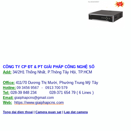
CÔNG TY CP ĐT & PT GIẢI PHÁP CÔNG NGHỆ SỐ
Add:
34/2H1 Thống Nhất, P.Thông Tây Hội, TP.HCM
Office:
411/70 Dương Thị Mười, Phường Trung Mỹ Tây
Hotline:
09 3456 9567 - 0913 700 579
Tel:
028-39 848 234 028-371 654 79 ( 6 Lines )
Email:
giaiphapcns@gmail.com
Web:
https://www.giaiphap
cns
.com
Tong dai dien thoai
|
Camera quan sat
|
Lap dat camera