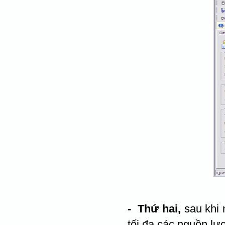
- Thứ hai,
sau khi 
tối đa các nguồn lự