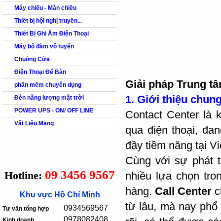
Máy chiếu - Màn chiều
Thiết bị hội nghị truyền...
Thiết Bị Ghi Âm Điện Thoại
Máy bộ đàm vô tuyến
Chuông Cửa
Điện Thoại Để Bàn
Giải pháp Trung t
phần mềm chuyên dụng
1. Giới thiệu chun
Đèn năng lượng mặt trời
POWER UPS - ON/ OFF LINE
Contact Center là k
Vật Liệu Mạng
qua điện thoại, đa
đầy tiềm năng tại Vi
Cùng với sự phát t
09 3456 9567
Hotline:
nhiều lựa chọn tro
hàng.
Call Center
c
Khu vực Hồ Chí Minh
từ lâu, mà nay phổ
0934569567
Tư vấn tổng hợp
0978082408
Kinh doanh